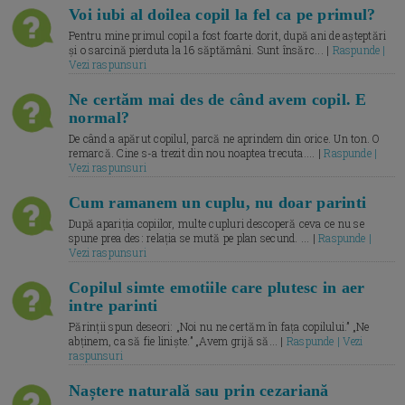
Voi iubi al doilea copil la fel ca pe primul?
Pentru mine primul copil a fost foarte dorit, după ani de așteptări
și o sarcină pierduta la 16 săptămâni. Sunt însărc... |
Raspunde |
Vezi raspunsuri
Ne certăm mai des de când avem copil. E
normal?
De când a apărut copilul, parcă ne aprindem din orice. Un ton. O
remarcă. Cine s-a trezit din nou noaptea trecuta.... |
Raspunde |
Vezi raspunsuri
Cum ramanem un cuplu, nu doar parinti
După apariția copiilor, multe cupluri descoperă ceva ce nu se
spune prea des: relația se mută pe plan secund. ... |
Raspunde |
Vezi raspunsuri
Copilul simte emotiile care plutesc in aer
intre parinti
Părinții spun deseori: „Noi nu ne certăm în fața copilului.” „Ne
abținem, ca să fie liniște.” „Avem grijă să... |
Raspunde | Vezi
raspunsuri
Naștere naturală sau prin cezariană