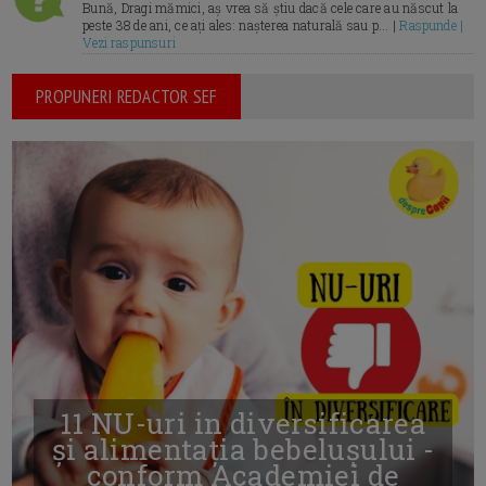
Bună, Dragi mămici, aș vrea să știu dacă cele care au născut la
peste 38 de ani, ce ați ales: nașterea naturală sau p... |
Raspunde |
Vezi raspunsuri
PROPUNERI REDACTOR SEF
11 NU-uri in diversificarea
și alimentația bebelușului -
conform Academiei de