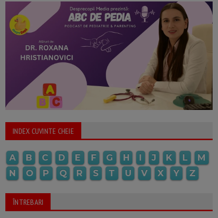
INDEX CUVINTE CHEIE
A
B
C
D
E
F
G
H
I
J
K
L
M
N
O
P
Q
R
S
T
U
V
X
Y
Z
ÎNTREBARI