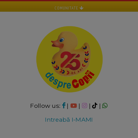
COMUNITATE
Follow us:
|
|
|
|
Intreabă I-MAMI