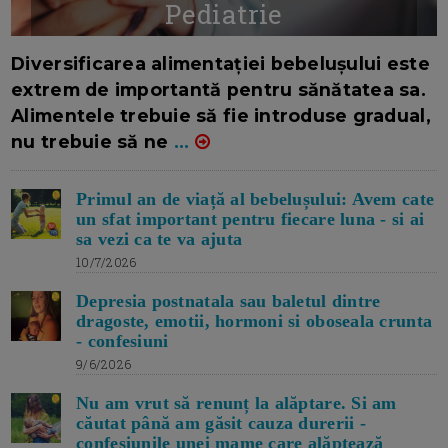
Pediatrie
16/7/2026
AUTOR: EDITOR DC.
Diversificarea alimentației bebelușului este
extrem de importantă pentru sănătatea sa.
Alimentele trebuie să fie introduse gradual,
nu trebuie să ne
...
Primul an de viață al bebelușului: Avem cate
un sfat important pentru fiecare luna - si ai
sa vezi ca te va ajuta
10/7/2026
Depresia postnatala sau baletul dintre
dragoste, emotii, hormoni si oboseala crunta
- confesiuni
9/6/2026
Nu am vrut să renunț la alăptare. Si am
căutat până am găsit cauza durerii -
confesiunile unei mame care alăptează