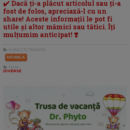
✔️ Dacă ți-a plăcut articolul sau ți-a
fost de folos, apreciază-l cu un
share! Aceste informații le pot fi
utile și altor mămici sau tătici. Îți
mulțumim anticipat! ❣️
SUBIECTE TRATATE:
MOBILA
TEMA:
DIVERSE