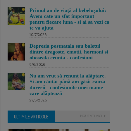
Primul an de viață al bebelușului:
Avem cate un sfat important
pentru fiecare luna - si ai sa vezi ca
te va ajuta
10/7/2026
Depresia postnatala sau baletul
dintre dragoste, emotii, hormoni si
oboseala crunta - confesiuni
9/6/2026
Nu am vrut să renunț la alăptare.
Si am căutat până am găsit cauza
durerii - confesiunile unei mame
care alăptează
27/3/2026
ULTIMILE ARTICOLE
NOUTATI AICI