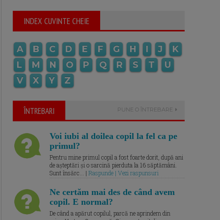
INDEX CUVINTE CHEIE
A
B
C
D
E
F
G
H
I
J
K
L
M
N
O
P
Q
R
S
T
U
V
X
Y
Z
ÎNTREBARI
PUNE O ÎNTREBARE
Voi iubi al doilea copil la fel ca pe
primul?
Pentru mine primul copil a fost foarte dorit, după ani
de așteptări și o sarcină pierduta la 16 săptămâni.
Sunt însărc... |
Raspunde | Vezi raspunsuri
Ne certăm mai des de când avem
copil. E normal?
De când a apărut copilul, parcă ne aprindem din