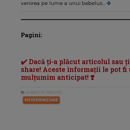
venirea pe lume a unui bebelus...
Pagini:
✔️ Dacă ți-a plăcut articolul sau ț
share! Aceste informații le pot fi u
mulțumim anticipat! ❣️
SUBIECTE TRATATE:
MODERNIZARE