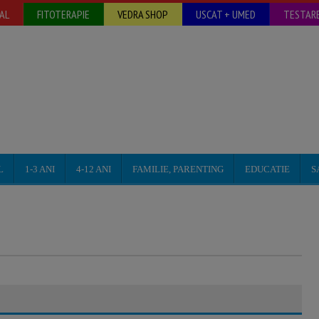
AL
FITOTERAPIE
VEDRA SHOP
USCAT + UMED
TESTARE
L
1-3 ANI
4-12 ANI
FAMILIE, PARENTING
EDUCATIE
S