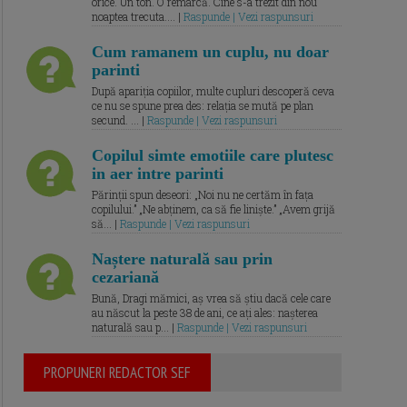
orice. Un ton. O remarcă. Cine s-a trezit din nou
noaptea trecuta.... |
Raspunde | Vezi raspunsuri
Cum ramanem un cuplu, nu doar
parinti
După apariția copiilor, multe cupluri descoperă ceva
ce nu se spune prea des: relația se mută pe plan
secund. ... |
Raspunde | Vezi raspunsuri
Copilul simte emotiile care plutesc
in aer intre parinti
Părinții spun deseori: „Noi nu ne certăm în fața
copilului.” „Ne abținem, ca să fie liniște.” „Avem grijă
să... |
Raspunde | Vezi raspunsuri
Naștere naturală sau prin
cezariană
Bună, Dragi mămici, aș vrea să știu dacă cele care
au născut la peste 38 de ani, ce ați ales: nașterea
naturală sau p... |
Raspunde | Vezi raspunsuri
PROPUNERI REDACTOR SEF