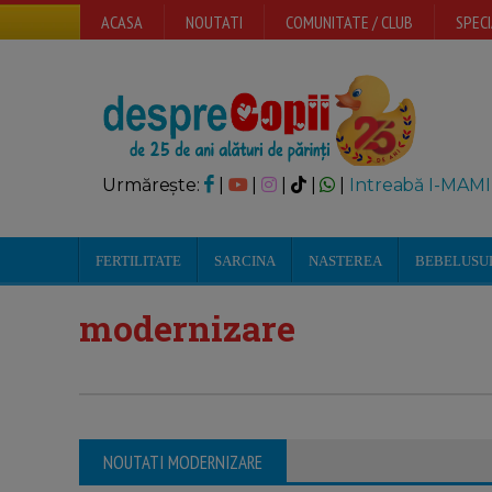
ACASA
NOUTATI
COMUNITATE / CLUB
SPECI
Urmărește:
|
|
|
|
|
Intreabă I-MAMI
FERTILITATE
SARCINA
NASTEREA
BEBELUSU
modernizare
NOUTATI MODERNIZARE