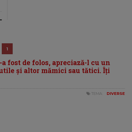
1
i-a fost de folos, apreciază-l cu un
tile și altor mămici sau tătici. Îți
TEMA:
DIVERSE