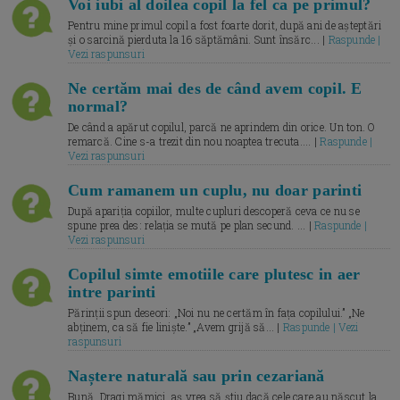
Voi iubi al doilea copil la fel ca pe primul?
Pentru mine primul copil a fost foarte dorit, după ani de așteptări
și o sarcină pierduta la 16 săptămâni. Sunt însărc... |
Raspunde |
Vezi raspunsuri
Ne certăm mai des de când avem copil. E
normal?
De când a apărut copilul, parcă ne aprindem din orice. Un ton. O
remarcă. Cine s-a trezit din nou noaptea trecuta.... |
Raspunde |
Vezi raspunsuri
Cum ramanem un cuplu, nu doar parinti
După apariția copiilor, multe cupluri descoperă ceva ce nu se
spune prea des: relația se mută pe plan secund. ... |
Raspunde |
Vezi raspunsuri
Copilul simte emotiile care plutesc in aer
intre parinti
Părinții spun deseori: „Noi nu ne certăm în fața copilului.” „Ne
abținem, ca să fie liniște.” „Avem grijă să... |
Raspunde | Vezi
raspunsuri
Naștere naturală sau prin cezariană
Bună, Dragi mămici, aș vrea să știu dacă cele care au născut la