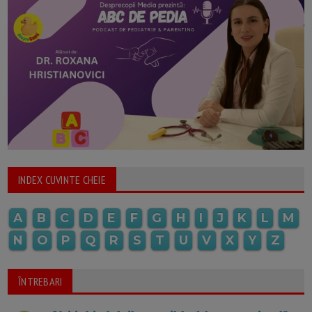
INDEX CUVINTE CHEIE
A
B
C
D
E
F
G
H
I
J
K
L
M
N
O
P
Q
R
S
T
U
V
X
Y
Z
ÎNTREBARI