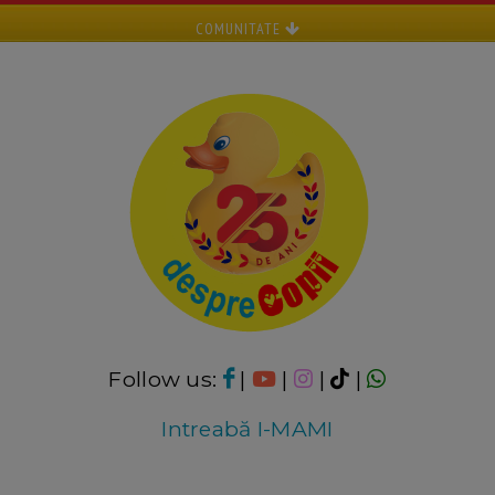
COMUNITATE
Follow us:
|
|
|
|
Intreabă I-MAMI