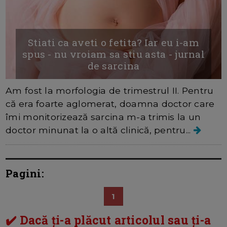
Stiati ca aveti o fetita? Iar eu i-am
spus - nu vroiam sa stiu asta - jurnal
de sarcina
Am fost la morfologia de trimestrul II. Pentru
că era foarte aglomerat, doamna doctor care
îmi monitorizează sarcina m-a trimis la un
doctor minunat la o altă clinică, pentru...
Pagini:
1
✔️ Dacă ți-a plăcut articolul sau ți-a