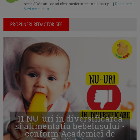
peste 38 de ani, ce ați ales: nașterea naturală sau p... |
Raspunde |
Vezi raspunsuri
PROPUNERI REDACTOR SEF
11 NU-uri in diversificarea
și alimentația bebelușului -
conform Academiei de