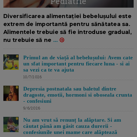
Pediatrie
16/7/2026
AUTOR: EDITOR DC.
Diversificarea alimentației bebelușului este
extrem de importantă pentru sănătatea sa.
Alimentele trebuie să fie introduse gradual,
nu trebuie să ne
...
Primul an de viață al bebelușului: Avem cate
un sfat important pentru fiecare luna - si ai
sa vezi ca te va ajuta
10/7/2026
Depresia postnatala sau baletul dintre
dragoste, emotii, hormoni si oboseala crunta
- confesiuni
9/6/2026
Nu am vrut să renunț la alăptare. Si am
căutat până am găsit cauza durerii -
confesiunile unei mame care alăptează