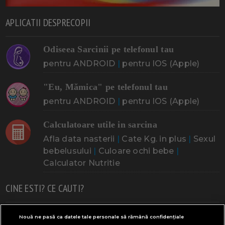
APLICATII DESPRECOPII
Odiseea Sarcinii pe telefonul tau
pentru ANDROID
|
pentru IOS (Apple)
"Eu, Mămica" pe telefonul tau
pentru ANDROID
|
pentru IOS (Apple)
Calculatoare utile in sarcina
Afla data nasterii
|
Cate Kg. in plus
|
Sexul
bebelusului
|
Culoare ochi bebe
|
Calculator Nutritie
CINE ESTI? CE CAUTI?
Doresc un copil
Adoptia
Probleme cu sarcina
Nouă ne pasă ca datele tale personale să rămână confidențiale