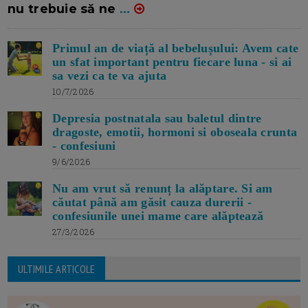
nu trebuie să ne
...
Primul an de viață al bebelușului: Avem cate
un sfat important pentru fiecare luna - si ai
sa vezi ca te va ajuta
10/7/2026
Depresia postnatala sau baletul dintre
dragoste, emotii, hormoni si oboseala crunta
- confesiuni
9/6/2026
Nu am vrut să renunț la alăptare. Si am
căutat până am găsit cauza durerii -
confesiunile unei mame care alăptează
27/3/2026
ULTIMILE ARTICOLE