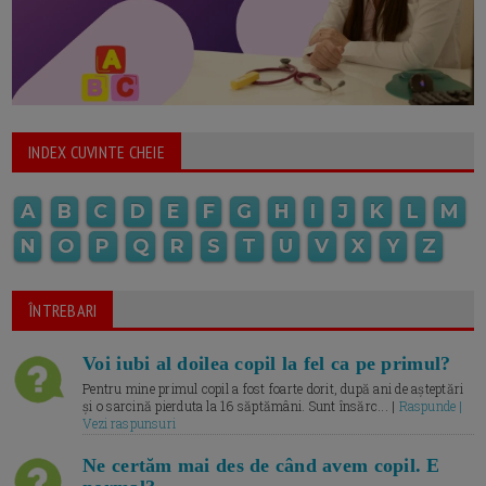
INDEX CUVINTE CHEIE
A
B
C
D
E
F
G
H
I
J
K
L
M
N
O
P
Q
R
S
T
U
V
X
Y
Z
ÎNTREBARI
Voi iubi al doilea copil la fel ca pe primul?
Pentru mine primul copil a fost foarte dorit, după ani de așteptări
și o sarcină pierduta la 16 săptămâni. Sunt însărc... |
Raspunde |
Vezi raspunsuri
Ne certăm mai des de când avem copil. E