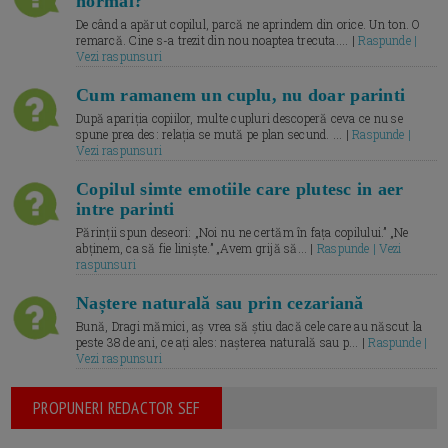
normal?
De când a apărut copilul, parcă ne aprindem din orice. Un ton. O
remarcă. Cine s-a trezit din nou noaptea trecuta.... |
Raspunde |
Vezi raspunsuri
Cum ramanem un cuplu, nu doar parinti
După apariția copiilor, multe cupluri descoperă ceva ce nu se
spune prea des: relația se mută pe plan secund. ... |
Raspunde |
Vezi raspunsuri
Copilul simte emotiile care plutesc in aer
intre parinti
Părinții spun deseori: „Noi nu ne certăm în fața copilului.” „Ne
abținem, ca să fie liniște.” „Avem grijă să... |
Raspunde | Vezi
raspunsuri
Naștere naturală sau prin cezariană
Bună, Dragi mămici, aș vrea să știu dacă cele care au născut la
peste 38 de ani, ce ați ales: nașterea naturală sau p... |
Raspunde |
Vezi raspunsuri
PROPUNERI REDACTOR SEF