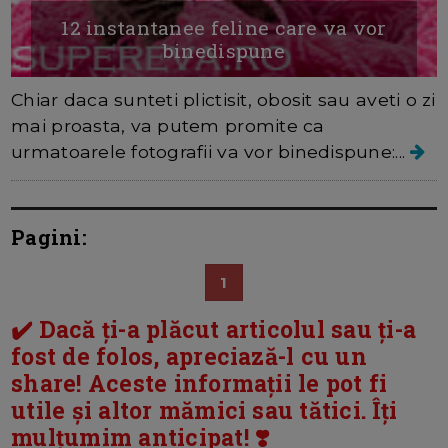
12 instantanee feline care va vor
binedispune
Chiar daca sunteti plictisit, obosit sau aveti o zi
mai proasta, va putem promite ca
urmatoarele fotografii va vor binedispune:...
Pagini:
1
✔️ Dacă ți-a plăcut articolul sau ți-a
fost de folos, apreciază-l cu un
share! Aceste informații le pot fi
utile și altor mămici sau tătici. Îți
mulțumim anticipat! ❣️