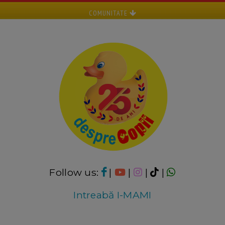
COMUNITATE
Follow us:
|
|
|
|
Intreabă I-MAMI