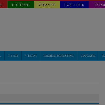
AL
FITOTERAPIE
VEDRA SHOP
USCAT + UMED
TESTARE
L
1-3 ANI
4-12 ANI
FAMILIE, PARENTING
EDUCATIE
S