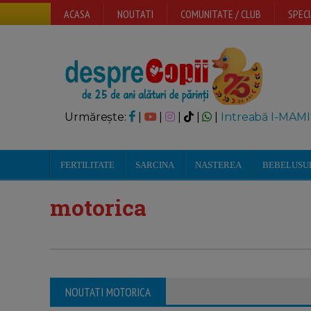
ACASA
NOUTATI
COMUNITATE / CLUB
SPECI
Urmărește:
|
|
|
|
|
Intreabă I-MAMI
FERTILITATE
SARCINA
NASTEREA
BEBELUSU
motorica
Dezvoltarea fizica si motorica a
NOUTATI MOTORICA
copilului intre 1-3 ani