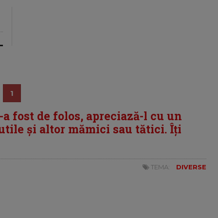
1
i-a fost de folos, apreciază-l cu un
tile și altor mămici sau tătici. Îți
TEMA:
DIVERSE