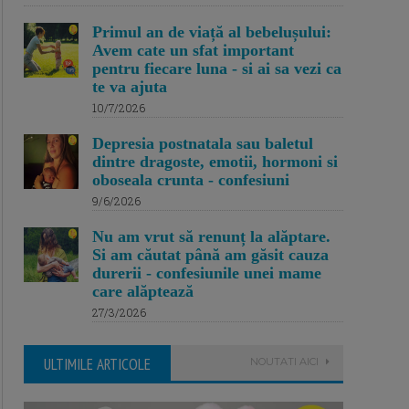
Primul an de viață al bebelușului:
Avem cate un sfat important
pentru fiecare luna - si ai sa vezi ca
te va ajuta
10/7/2026
Depresia postnatala sau baletul
dintre dragoste, emotii, hormoni si
oboseala crunta - confesiuni
9/6/2026
Nu am vrut să renunț la alăptare.
Si am căutat până am găsit cauza
durerii - confesiunile unei mame
care alăptează
27/3/2026
ULTIMILE ARTICOLE
NOUTATI AICI