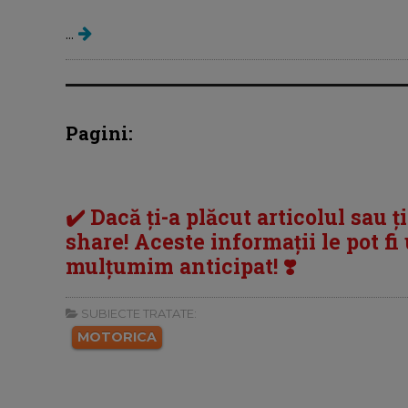
...
Pagini:
✔️ Dacă ți-a plăcut articolul sau ț
share! Aceste informații le pot fi u
mulțumim anticipat! ❣️
SUBIECTE TRATATE:
MOTORICA