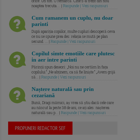
orice. Un ton. O remarcă. Cine s-a trezit din nou
noaptea trecuta.... |
Raspunde | Vezi raspunsuri
Cum ramanem un cuplu, nu doar
parinti
După apariția copiilor, multe cupluri descoperă ceva
ce nu se spune prea des: relația se mută pe plan
secund. ... |
Raspunde | Vezi raspunsuri
Copilul simte emotiile care plutesc
in aer intre parinti
Părinții spun deseori: „Noi nu ne certăm în fața
copilului.” „Ne abținem, ca să fie liniște.” „Avem grijă
să... |
Raspunde | Vezi raspunsuri
Naștere naturală sau prin
cezariană
Bună, Dragi mămici, aș vrea să știu dacă cele care
au născut la peste 38 de ani, ce ați ales: nașterea
naturală sau p... |
Raspunde | Vezi raspunsuri
PROPUNERI REDACTOR SEF