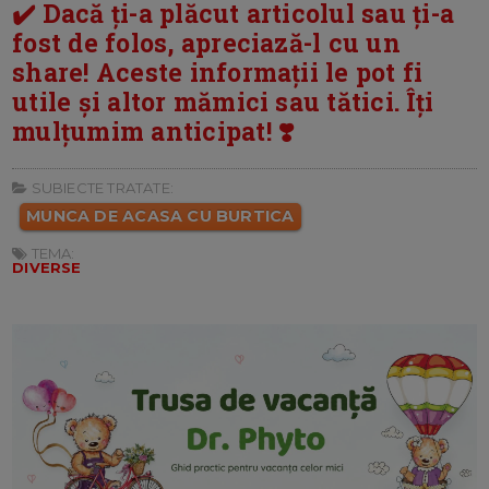
✔️ Dacă ți-a plăcut articolul sau ți-a
fost de folos, apreciază-l cu un
share! Aceste informații le pot fi
utile și altor mămici sau tătici. Îți
mulțumim anticipat! ❣️
SUBIECTE TRATATE:
MUNCA DE ACASA CU BURTICA
TEMA:
DIVERSE