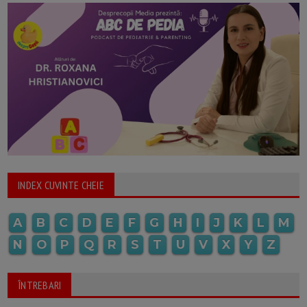
INDEX CUVINTE CHEIE
A
B
C
D
E
F
G
H
I
J
K
L
M
N
O
P
Q
R
S
T
U
V
X
Y
Z
ÎNTREBARI