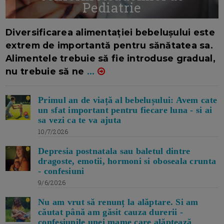
Pediatrie
16/7/2026
AUTOR: EDITOR DC.
Diversificarea alimentației bebelușului este
extrem de importantă pentru sănătatea sa.
Alimentele trebuie să fie introduse gradual,
nu trebuie să ne
...
Primul an de viață al bebelușului: Avem cate
un sfat important pentru fiecare luna - si ai
sa vezi ca te va ajuta
10/7/2026
Depresia postnatala sau baletul dintre
dragoste, emotii, hormoni si oboseala crunta
- confesiuni
9/6/2026
Nu am vrut să renunț la alăptare. Si am
căutat până am găsit cauza durerii -
confesiunile unei mame care alăptează