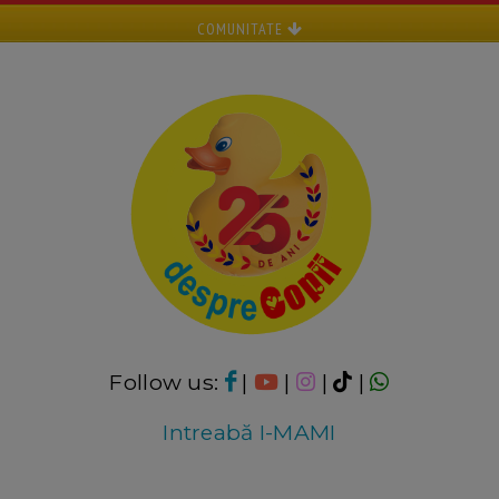
COMUNITATE
Follow us:
|
|
|
|
Intreabă I-MAMI