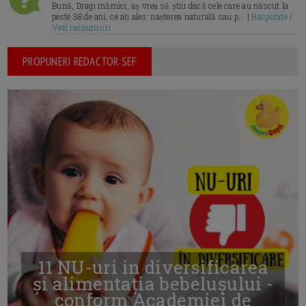
Bună, Dragi mămici, aș vrea să știu dacă cele care au născut la
peste 38 de ani, ce ați ales: nașterea naturală sau p... |
Raspunde |
Vezi raspunsuri
PROPUNERI REDACTOR SEF
11 NU-uri in diversificarea
și alimentația bebelușului -
conform Academiei de