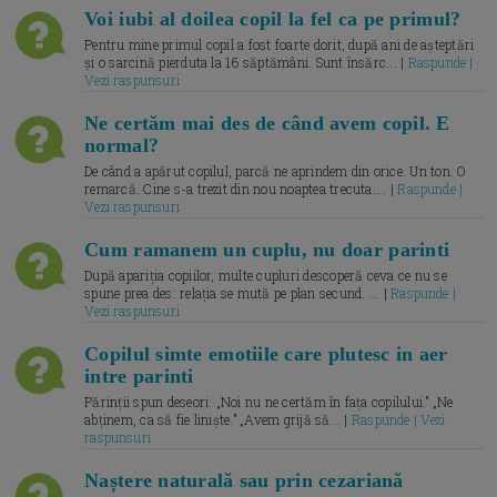
Voi iubi al doilea copil la fel ca pe primul?
Pentru mine primul copil a fost foarte dorit, după ani de așteptări
și o sarcină pierduta la 16 săptămâni. Sunt însărc... |
Raspunde |
Vezi raspunsuri
Ne certăm mai des de când avem copil. E
normal?
De când a apărut copilul, parcă ne aprindem din orice. Un ton. O
remarcă. Cine s-a trezit din nou noaptea trecuta.... |
Raspunde |
Vezi raspunsuri
Cum ramanem un cuplu, nu doar parinti
După apariția copiilor, multe cupluri descoperă ceva ce nu se
spune prea des: relația se mută pe plan secund. ... |
Raspunde |
Vezi raspunsuri
Copilul simte emotiile care plutesc in aer
intre parinti
Părinții spun deseori: „Noi nu ne certăm în fața copilului.” „Ne
abținem, ca să fie liniște.” „Avem grijă să... |
Raspunde | Vezi
raspunsuri
Naștere naturală sau prin cezariană