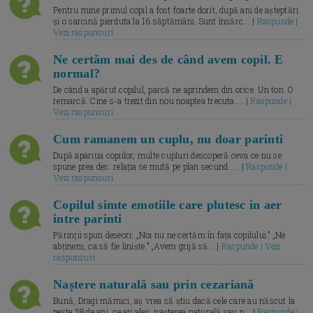
Pentru mine primul copil a fost foarte dorit, după ani de așteptări
și o sarcină pierduta la 16 săptămâni. Sunt însărc... |
Raspunde |
Vezi raspunsuri
Ne certăm mai des de când avem copil. E
normal?
De când a apărut copilul, parcă ne aprindem din orice. Un ton. O
remarcă. Cine s-a trezit din nou noaptea trecuta.... |
Raspunde |
Vezi raspunsuri
Cum ramanem un cuplu, nu doar parinti
După apariția copiilor, multe cupluri descoperă ceva ce nu se
spune prea des: relația se mută pe plan secund. ... |
Raspunde |
Vezi raspunsuri
Copilul simte emotiile care plutesc in aer
intre parinti
Părinții spun deseori: „Noi nu ne certăm în fața copilului.” „Ne
abținem, ca să fie liniște.” „Avem grijă să... |
Raspunde | Vezi
raspunsuri
Naștere naturală sau prin cezariană
Bună, Dragi mămici, aș vrea să știu dacă cele care au născut la
peste 38 de ani, ce ați ales: nașterea naturală sau p... |
Raspunde |