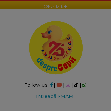
COMUNITATE
Follow us:
|
|
|
|
Intreabă I-MAMI