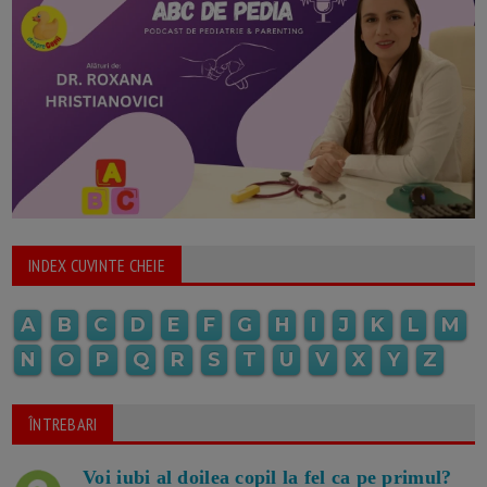
INDEX CUVINTE CHEIE
A
B
C
D
E
F
G
H
I
J
K
L
M
N
O
P
Q
R
S
T
U
V
X
Y
Z
ÎNTREBARI
Voi iubi al doilea copil la fel ca pe primul?