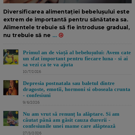
16/7/2026
AUTOR: EDITOR DC.
Diversificarea alimentației bebelușului este
extrem de importantă pentru sănătatea sa.
Alimentele trebuie să fie introduse gradual,
nu trebuie să ne
...
Primul an de viață al bebelușului: Avem cate
un sfat important pentru fiecare luna - si ai
sa vezi ca te va ajuta
10/7/2026
Depresia postnatala sau baletul dintre
dragoste, emotii, hormoni si oboseala crunta
- confesiuni
9/6/2026
Nu am vrut să renunț la alăptare. Si am
căutat până am găsit cauza durerii -
confesiunile unei mame care alăptează
27/3/2026