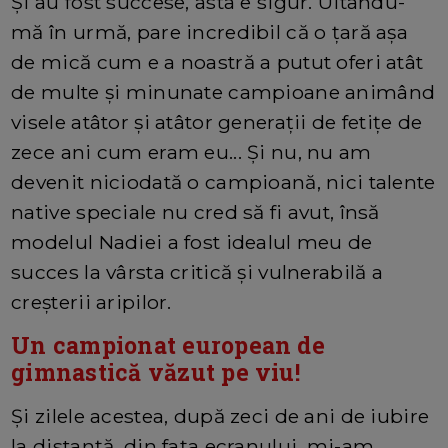
Și au fost succese, asta e sigur. Uitându-
mă în urmă, pare incredibil că o țară așa
de mică cum e a noastră a putut oferi atât
de multe și minunate campioane animând
visele atâtor și atâtor generații de fetițe de
zece ani cum eram eu... Și nu, nu am
devenit niciodată o campioană, nici talente
native speciale nu cred să fi avut, însă
modelul Nadiei a fost idealul meu de
succes la vârsta critică și vulnerabilă a
creșterii aripilor.
Un campionat european de
gimnastică văzut pe viu!
Și zilele acestea, după zeci de ani de iubire
la distanță, din fața ecranului, mi-am