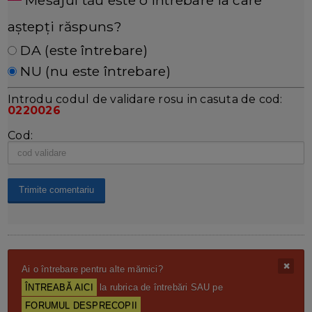
aștepți răspuns?
DA (este întrebare)
NU (nu este întrebare)
Introdu codul de validare rosu in casuta de cod:
0220026
Cod:
Ai o întrebare pentru alte mămici?
ÎNTREABĂ AICI
la rubrica de întrebări SAU pe
FORUMUL DESPRECOPII