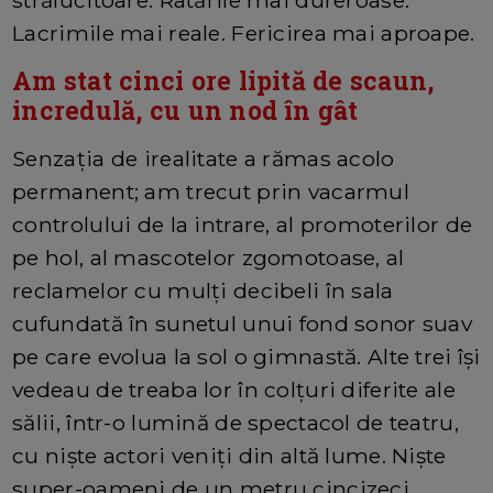
Lacrimile mai reale. Fericirea mai aproape.
Am stat cinci ore lipită de scaun,
incredulă, cu un nod în gât
Senzația de irealitate a rămas acolo
permanent; am trecut prin vacarmul
controlului de la intrare, al promoterilor de
pe hol, al mascotelor zgomotoase, al
reclamelor cu mulți decibeli în sala
cufundată în sunetul unui fond sonor suav
pe care evolua la sol o gimnastă. Alte trei își
vedeau de treaba lor în colțuri diferite ale
sălii, într-o lumină de spectacol de teatru,
cu niște actori veniți din altă lume. Niște
super-oameni de un metru cincizeci.