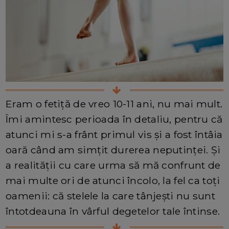
Eram o fetiță de vreo 10-11 ani, nu mai mult.
Îmi amintesc perioada în detaliu, pentru că
atunci mi s-a frânt primul vis și a fost întâia
oară când am simțit durerea neputinței. Și
a realității cu care urma să mă confrunt de
mai multe ori de atunci încolo, la fel ca toți
oamenii: că stelele la care tânjești nu sunt
întotdeauna în vârful degetelor tale întinse.