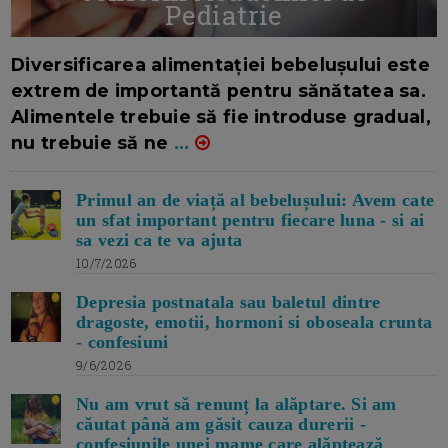
Pediatrie
16/7/2026
AUTOR: EDITOR DC.
Diversificarea alimentației bebelușului este
extrem de importantă pentru sănătatea sa.
Alimentele trebuie să fie introduse gradual,
nu trebuie să ne
...
Primul an de viață al bebelușului: Avem cate
un sfat important pentru fiecare luna - si ai
sa vezi ca te va ajuta
10/7/2026
Depresia postnatala sau baletul dintre
dragoste, emotii, hormoni si oboseala crunta
- confesiuni
9/6/2026
Nu am vrut să renunț la alăptare. Si am
căutat până am găsit cauza durerii -
confesiunile unei mame care alăptează