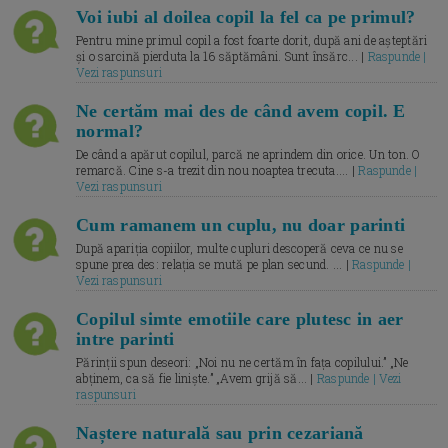
Voi iubi al doilea copil la fel ca pe primul?
Pentru mine primul copil a fost foarte dorit, după ani de așteptări
și o sarcină pierduta la 16 săptămâni. Sunt însărc... |
Raspunde |
Vezi raspunsuri
Ne certăm mai des de când avem copil. E
normal?
De când a apărut copilul, parcă ne aprindem din orice. Un ton. O
remarcă. Cine s-a trezit din nou noaptea trecuta.... |
Raspunde |
Vezi raspunsuri
Cum ramanem un cuplu, nu doar parinti
După apariția copiilor, multe cupluri descoperă ceva ce nu se
spune prea des: relația se mută pe plan secund. ... |
Raspunde |
Vezi raspunsuri
Copilul simte emotiile care plutesc in aer
intre parinti
Părinții spun deseori: „Noi nu ne certăm în fața copilului.” „Ne
abținem, ca să fie liniște.” „Avem grijă să... |
Raspunde | Vezi
raspunsuri
Naștere naturală sau prin cezariană