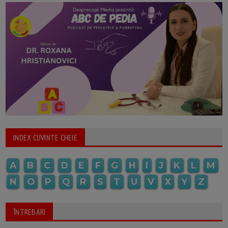
INDEX CUVINTE CHEIE
A
B
C
D
E
F
G
H
I
J
K
L
M
N
O
P
Q
R
S
T
U
V
X
Y
Z
ÎNTREBARI