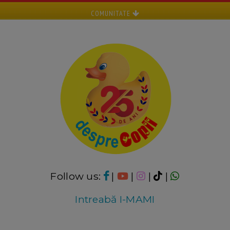
COMUNITATE
Follow us:
|
|
|
|
Intreabă I-MAMI