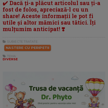
✔️ Dacă ți-a plăcut articolul sau ți-a
fost de folos, apreciază-l cu un
share! Aceste informații le pot fi
utile și altor mămici sau tătici. Îți
mulțumim anticipat! ❣️
SUBIECTE TRATATE:
NASTERE CU PERIPETII
TEMA:
DIVERSE