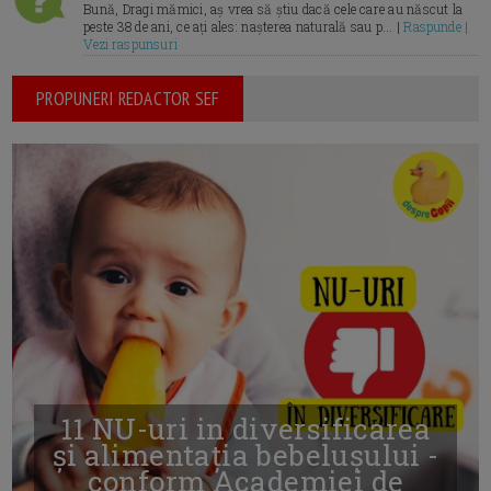
Bună, Dragi mămici, aș vrea să știu dacă cele care au născut la
peste 38 de ani, ce ați ales: nașterea naturală sau p... |
Raspunde |
Vezi raspunsuri
PROPUNERI REDACTOR SEF
11 NU-uri in diversificarea
și alimentația bebelușului -
conform Academiei de