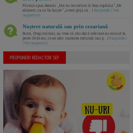
Părinții spun deseori: „Noi nu ne certăm în fața copilului.” „Ne
abținem, ca să fie liniște.” „Avem grijă să... |
Raspunde | Vezi
raspunsuri
Naștere naturală sau prin cezariană
Bună, Dragi mămici, aș vrea să știu dacă cele care au născut la
peste 38 de ani, ce ați ales: nașterea naturală sau p... |
Raspunde |
Vezi raspunsuri
PROPUNERI REDACTOR SEF