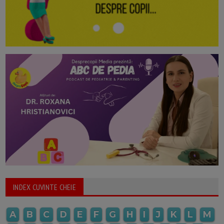
INDEX CUVINTE CHEIE
A
B
C
D
E
F
G
H
I
J
K
L
M