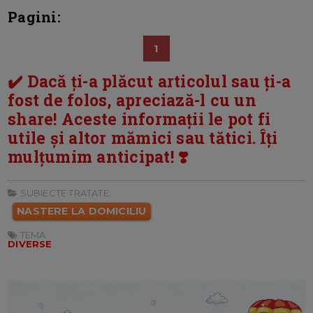
Pagini:
1
✔️ Dacă ți-a plăcut articolul sau ți-a
fost de folos, apreciază-l cu un
share! Aceste informații le pot fi
utile și altor mămici sau tătici. Îți
mulțumim anticipat! ❣️
SUBIECTE TRATATE:
NASTERE LA DOMICILIU
TEMA:
DIVERSE