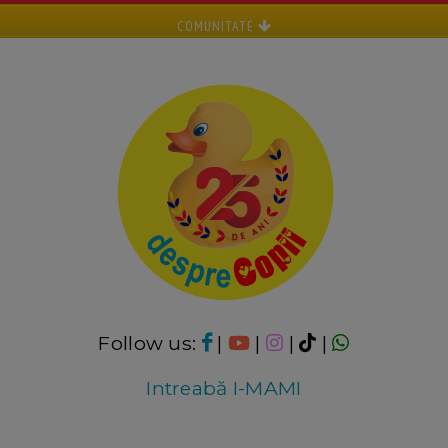
COMUNITATE
Follow us:
|
|
|
|
Intreabă I-MAMI