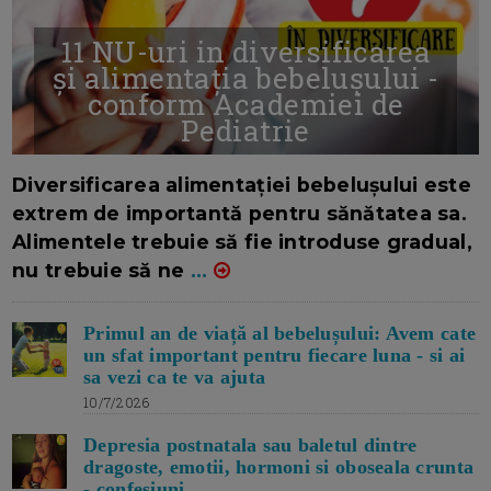
11 NU-uri in diversificarea
și alimentația bebelușului -
conform Academiei de
Pediatrie
16/7/2026
AUTOR: EDITOR DC.
Diversificarea alimentației bebelușului este
extrem de importantă pentru sănătatea sa.
Alimentele trebuie să fie introduse gradual,
nu trebuie să ne
...
Primul an de viață al bebelușului: Avem cate
un sfat important pentru fiecare luna - si ai
sa vezi ca te va ajuta
10/7/2026
Depresia postnatala sau baletul dintre
dragoste, emotii, hormoni si oboseala crunta
- confesiuni