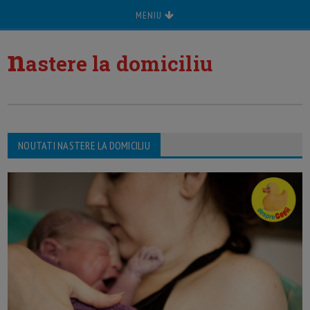
MENIU
n
astere la domiciliu
NOUTATI NASTERE LA DOMICILIU