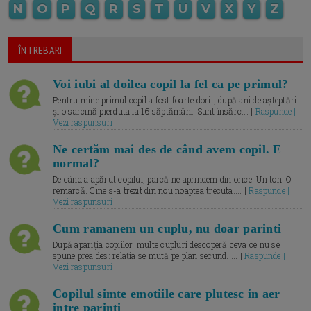
N
O
P
Q
R
S
T
U
V
X
Y
Z
ÎNTREBARI
Voi iubi al doilea copil la fel ca pe primul?
Pentru mine primul copil a fost foarte dorit, după ani de așteptări
și o sarcină pierduta la 16 săptămâni. Sunt însărc... |
Raspunde |
Vezi raspunsuri
Ne certăm mai des de când avem copil. E
normal?
De când a apărut copilul, parcă ne aprindem din orice. Un ton. O
remarcă. Cine s-a trezit din nou noaptea trecuta.... |
Raspunde |
Vezi raspunsuri
Cum ramanem un cuplu, nu doar parinti
După apariția copiilor, multe cupluri descoperă ceva ce nu se
spune prea des: relația se mută pe plan secund. ... |
Raspunde |
Vezi raspunsuri
Copilul simte emotiile care plutesc in aer
intre parinti