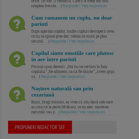
orice. Un ton. O remarcă. Cine s-a trezit din nou
noaptea trecuta.... |
Raspunde | Vezi raspunsuri
Cum ramanem un cuplu, nu doar
parinti
După apariția copiilor, multe cupluri descoperă ceva
ce nu se spune prea des: relația se mută pe plan
secund. ... |
Raspunde | Vezi raspunsuri
Copilul simte emotiile care plutesc
in aer intre parinti
Părinții spun deseori: „Noi nu ne certăm în fața
copilului.” „Ne abținem, ca să fie liniște.” „Avem grijă
să... |
Raspunde | Vezi raspunsuri
Naștere naturală sau prin
cezariană
Bună, Dragi mămici, aș vrea să știu dacă cele care
au născut la peste 38 de ani, ce ați ales: nașterea
naturală sau p... |
Raspunde | Vezi raspunsuri
PROPUNERI REDACTOR SEF