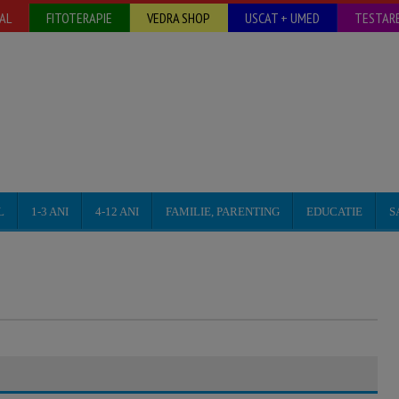
AL
FITOTERAPIE
VEDRA SHOP
USCAT + UMED
TESTARE
L
1-3 ANI
4-12 ANI
FAMILIE, PARENTING
EDUCATIE
S