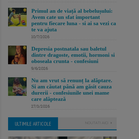
Primul an de viață al bebelușului:
Avem cate un sfat important
pentru fiecare luna - si ai sa vezi ca
te va ajuta
10/7/2026
Depresia postnatala sau baletul
dintre dragoste, emotii, hormoni si
oboseala crunta - confesiuni
9/6/2026
Nu am vrut să renunț la alăptare.
Si am căutat până am găsit cauza
durerii - confesiunile unei mame
care alăptează
27/3/2026
ULTIMILE ARTICOLE
NOUTATI AICI