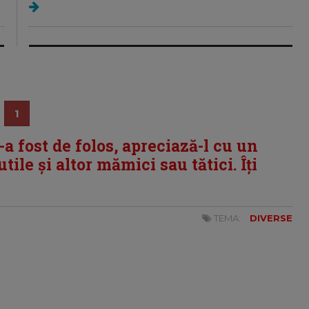
1
i-a fost de folos, apreciază-l cu un
tile și altor mămici sau tătici. Îți
TEMA:
DIVERSE