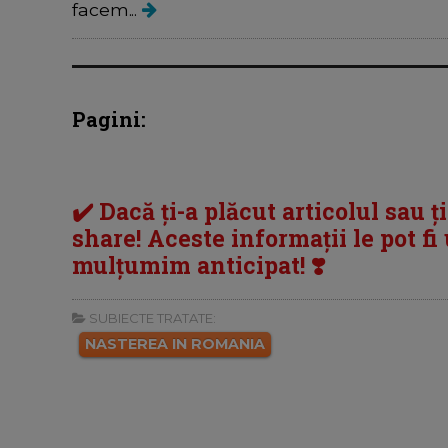
facem...
Pagini:
✔️ Dacă ți-a plăcut articolul sau ț
share! Aceste informații le pot fi u
mulțumim anticipat! ❣️
SUBIECTE TRATATE:
NASTEREA IN ROMANIA