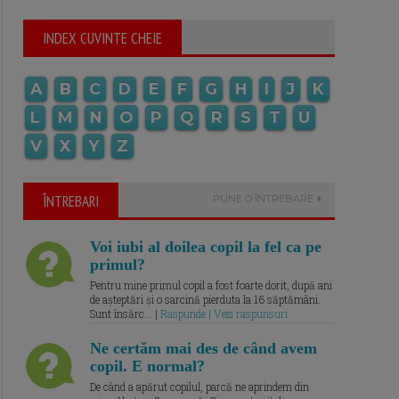
INDEX CUVINTE CHEIE
A
B
C
D
E
F
G
H
I
J
K
L
M
N
O
P
Q
R
S
T
U
V
X
Y
Z
ÎNTREBARI
PUNE O ÎNTREBARE
Voi iubi al doilea copil la fel ca pe
primul?
Pentru mine primul copil a fost foarte dorit, după ani
de așteptări și o sarcină pierduta la 16 săptămâni.
Sunt însărc... |
Raspunde | Vezi raspunsuri
Ne certăm mai des de când avem
copil. E normal?
De când a apărut copilul, parcă ne aprindem din