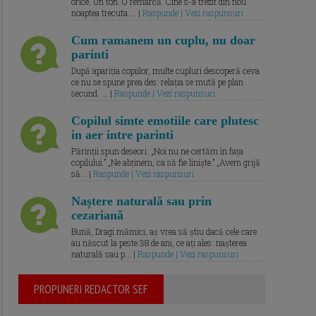
orice. Un ton. O remarcă. Cine s-a trezit din nou
noaptea trecuta.... |
Raspunde | Vezi raspunsuri
Cum ramanem un cuplu, nu doar
parinti
După apariția copiilor, multe cupluri descoperă ceva
ce nu se spune prea des: relația se mută pe plan
secund. ... |
Raspunde | Vezi raspunsuri
Copilul simte emotiile care plutesc
in aer intre parinti
Părinții spun deseori: „Noi nu ne certăm în fața
copilului.” „Ne abținem, ca să fie liniște.” „Avem grijă
să... |
Raspunde | Vezi raspunsuri
Naștere naturală sau prin
cezariană
Bună, Dragi mămici, aș vrea să știu dacă cele care
au născut la peste 38 de ani, ce ați ales: nașterea
naturală sau p... |
Raspunde | Vezi raspunsuri
PROPUNERI REDACTOR SEF