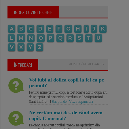
INDEX CUVINTE CHEIE
A
B
C
D
E
F
G
H
I
J
K
L
M
N
O
P
Q
R
S
T
U
V
X
Y
Z
ÎNTREBARI
PUNE O ÎNTREBARE
Voi iubi al doilea copil la fel ca pe
primul?
Pentru mine primul copil a fost foarte dorit, după ani
de așteptări și o sarcină pierduta la 16 săptămâni.
Sunt însărc... |
Raspunde | Vezi raspunsuri
Ne certăm mai des de când avem
copil. E normal?
De când a apărut copilul, parcă ne aprindem din