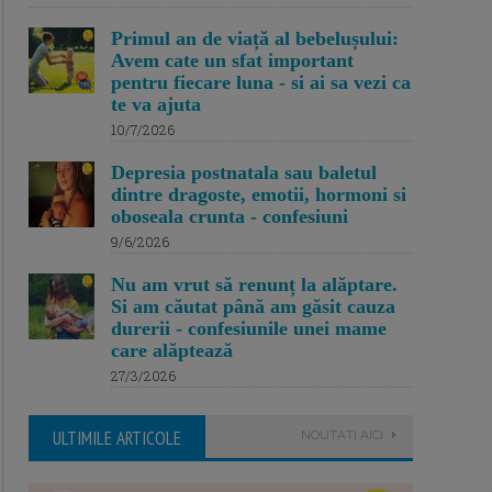
Primul an de viață al bebelușului:
Avem cate un sfat important
pentru fiecare luna - si ai sa vezi ca
te va ajuta
10/7/2026
Depresia postnatala sau baletul
dintre dragoste, emotii, hormoni si
oboseala crunta - confesiuni
9/6/2026
Nu am vrut să renunț la alăptare.
Si am căutat până am găsit cauza
durerii - confesiunile unei mame
care alăptează
27/3/2026
ULTIMILE ARTICOLE
NOUTATI AICI