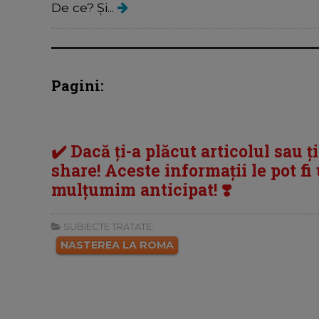
De ce? Și...
Pagini:
✔️ Dacă ți-a plăcut articolul sau ț
share! Aceste informații le pot fi u
mulțumim anticipat! ❣️
SUBIECTE TRATATE:
NASTEREA LA ROMA