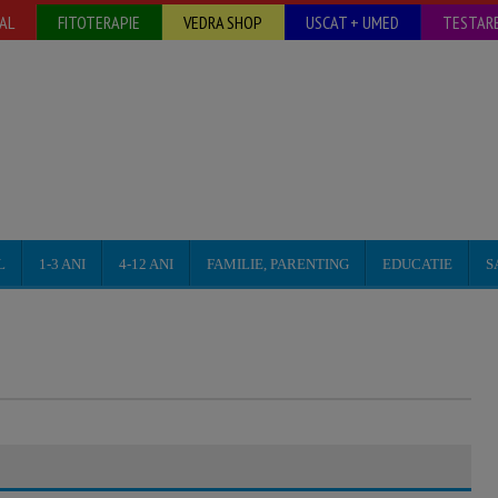
AL
FITOTERAPIE
VEDRA SHOP
USCAT + UMED
TESTARE
L
1-3 ANI
4-12 ANI
FAMILIE, PARENTING
EDUCATIE
S