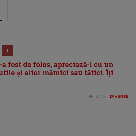
1
i-a fost de folos, apreciază-l cu un
tile și altor mămici sau tătici. Îți
TEMA:
DIVERSE