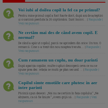
Voi iubi al doilea copil la fel ca pe primul?
Pentru mine primul copil a fost foarte dorit, după ani de așteptări
și o sarcină pierduta la 16 săptămâni. Sunt însărc... |
Raspunde |
Vezi raspunsuri
Ne certăm mai des de când avem copil. E
normal?
De când a apărut copilul, parcă ne aprindem din orice. Un ton. O
remarcă. Cine s-a trezit din nou noaptea trecuta.... |
Raspunde |
Vezi raspunsuri
Cum ramanem un cuplu, nu doar parinti
După apariția copiilor, multe cupluri descoperă ceva ce nu se
spune prea des: relația se mută pe plan secund. ... |
Raspunde |
Vezi raspunsuri
Copilul simte emotiile care plutesc in aer
intre parinti
Părinții spun deseori: „Noi nu ne certăm în fața copilului.” „Ne
abținem, ca să fie liniște.” „Avem grijă să... |
Raspunde | Vezi
raspunsuri