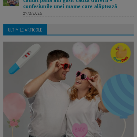
căutat până am găsit cauza durerii -
confesiunile unei mame care alăptează
27/3/2026
ULTIMILE ARTICOLE