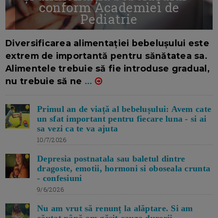
conform Academiei de
Pediatrie
16/7/2026
AUTOR: EDITOR DC.
Diversificarea alimentației bebelușului este
extrem de importantă pentru sănătatea sa.
Alimentele trebuie să fie introduse gradual,
nu trebuie să ne
...
Primul an de viață al bebelușului: Avem cate
un sfat important pentru fiecare luna - si ai
sa vezi ca te va ajuta
10/7/2026
Depresia postnatala sau baletul dintre
dragoste, emotii, hormoni si oboseala crunta
- confesiuni
9/6/2026
Nu am vrut să renunț la alăptare. Si am