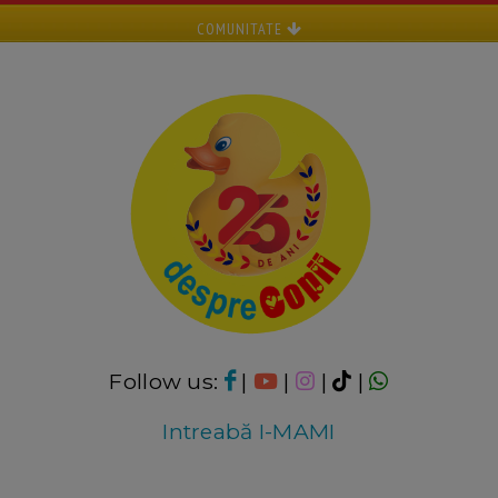
COMUNITATE
Follow us:
|
|
|
|
Intreabă I-MAMI