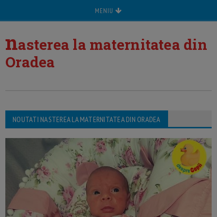
MENIU
n
asterea la maternitatea din
Oradea
NOUTATI NASTEREA LA MATERNITATEA DIN ORADEA