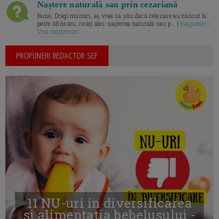
Naștere naturală sau prin cezariană
Bună, Dragi mămici, aș vrea să știu dacă cele care au născut la
peste 38 de ani, ce ați ales: nașterea naturală sau p... |
Raspunde |
Vezi raspunsuri
PROPUNERI REDACTOR SEF
11 NU-uri in diversificarea
și alimentația bebelușului -