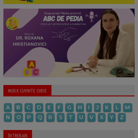
INDEX CUVINTE CHEIE
A
B
C
D
E
F
G
H
I
J
K
L
M
N
O
P
Q
R
S
T
U
V
X
Y
Z
ÎNTREBARI