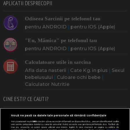
APLICATII DESPRECOPII
Odiseea Sarcinii pe telefonul tau
pentru ANDROID
|
pentru IOS (Apple)
"Eu, Mămica" pe telefonul tau
pentru ANDROID
|
pentru IOS (Apple)
Calculatoare utile in sarcina
Afla data nasterii
|
Cate Kg. in plus
|
Sexul
bebelusului
|
Culoare ochi bebe
|
Calculator Nutritie
CINE ESTI? CE CAUTI?
Doresc un copil
Adoptia
Probleme cu sarcina
Nouă ne pasă ca datele tale personale să rămână confidențiale
Noi și partenerii noștri
589
stocăm și/sau accesăm informații pe dispozitivul dvs., precum identificatorii cookie
Urmeaza sa nasc
Probleme alaptare
Bebe plange
unici pentru prelucrarea datelor cu caracter personal. Puteți accepta sau gestiona preferințele dvs. făcând clic
mai jos, respectiv vă puteți opune utilizării unui interes legitim în orice moment pe pagina cu politica de