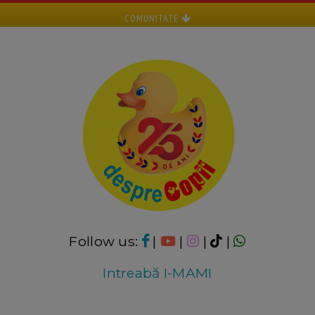
COMUNITATE
Follow us:
|
|
|
|
Intreabă I-MAMI