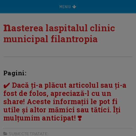
MENIU
n
asterea laspitalul clinic
municipal filantropia
Pagini:
✔️ Dacă ți-a plăcut articolul sau ți-a
fost de folos, apreciază-l cu un
share! Aceste informații le pot fi
utile și altor mămici sau tătici. Îți
mulțumim anticipat! ❣️
SUBIECTE TRATATE: