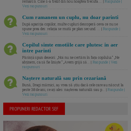
remarcă. Cine s-a trezit din nou noaptea trecuta.... |
Raspunde |
Vezi raspunsuri
Cum ramanem un cuplu, nu doar parinti
După apariția copiilor, multe cupluri descoperă ceva ce nu se
spune prea des: relația se mută pe plan secund. ... |
Raspunde |
Vezi raspunsuri
Copilul simte emotiile care plutesc in aer
intre parinti
Părinții spun deseori: „Noi nu ne certăm în fața copilului.” „Ne
abținem, ca să fie liniște.” „Avem grijă să... |
Raspunde | Vezi
raspunsuri
Naștere naturală sau prin cezariană
Bună, Dragi mămici, aș vrea să știu dacă cele care au născut la
peste 38 de ani, ce ați ales: nașterea naturală sau p... |
Raspunde |
Vezi raspunsuri
PROPUNERI REDACTOR SEF