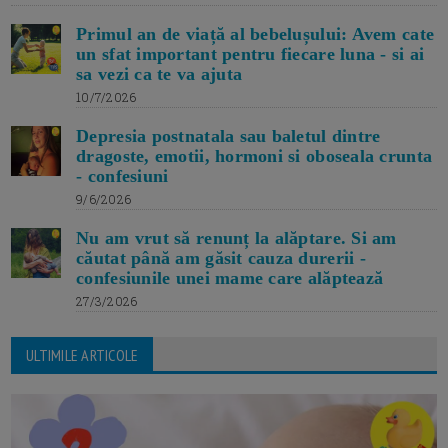
Primul an de viață al bebelușului: Avem cate
un sfat important pentru fiecare luna - si ai
sa vezi ca te va ajuta
10/7/2026
Depresia postnatala sau baletul dintre
dragoste, emotii, hormoni si oboseala crunta
- confesiuni
9/6/2026
Nu am vrut să renunț la alăptare. Si am
căutat până am găsit cauza durerii -
confesiunile unei mame care alăptează
27/3/2026
ULTIMILE ARTICOLE