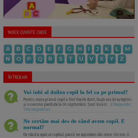
INDEX CUVINTE CHEIE
A
B
C
D
E
F
G
H
I
J
K
L
M
N
O
P
Q
R
S
T
U
V
X
Y
Z
ÎNTREBARI
Voi iubi al doilea copil la fel ca pe primul?
Pentru mine primul copil a fost foarte dorit, după ani de așteptări
și o sarcină pierduta la 16 săptămâni. Sunt însărc... |
Raspunde |
Vezi raspunsuri
Ne certăm mai des de când avem copil. E
normal?
De când a apărut copilul, parcă ne aprindem din orice. Un ton. O