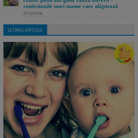
căutat până am găsit cauza durerii -
confesiunile unei mame care alăptează
27/3/2026
ULTIMILE ARTICOLE