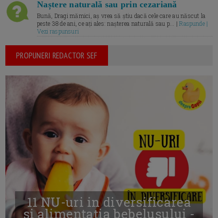
Naștere naturală sau prin cezariană
Bună, Dragi mămici, aș vrea să știu dacă cele care au născut la
peste 38 de ani, ce ați ales: nașterea naturală sau p... |
Raspunde |
Vezi raspunsuri
PROPUNERI REDACTOR SEF
11 NU-uri in diversificarea
și alimentația bebelușului -