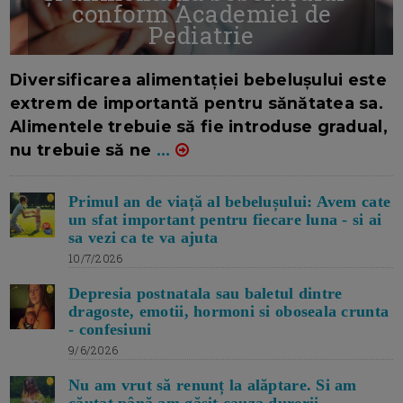
conform Academiei de
Pediatrie
16/7/2026
AUTOR: EDITOR DC.
Diversificarea alimentației bebelușului este
extrem de importantă pentru sănătatea sa.
Alimentele trebuie să fie introduse gradual,
nu trebuie să ne
...
Primul an de viață al bebelușului: Avem cate
un sfat important pentru fiecare luna - si ai
sa vezi ca te va ajuta
10/7/2026
Depresia postnatala sau baletul dintre
dragoste, emotii, hormoni si oboseala crunta
- confesiuni
9/6/2026
Nu am vrut să renunț la alăptare. Si am