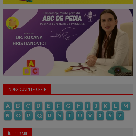
INDEX CUVINTE CHEIE
A
B
C
D
E
F
G
H
I
J
K
L
M
N
O
P
Q
R
S
T
U
V
X
Y
Z
ÎNTREBARI