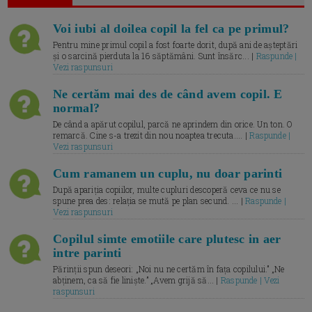
Voi iubi al doilea copil la fel ca pe primul?
Pentru mine primul copil a fost foarte dorit, după ani de așteptări
și o sarcină pierduta la 16 săptămâni. Sunt însărc... |
Raspunde |
Vezi raspunsuri
Ne certăm mai des de când avem copil. E
normal?
De când a apărut copilul, parcă ne aprindem din orice. Un ton. O
remarcă. Cine s-a trezit din nou noaptea trecuta.... |
Raspunde |
Vezi raspunsuri
Cum ramanem un cuplu, nu doar parinti
După apariția copiilor, multe cupluri descoperă ceva ce nu se
spune prea des: relația se mută pe plan secund. ... |
Raspunde |
Vezi raspunsuri
Copilul simte emotiile care plutesc in aer
intre parinti
Părinții spun deseori: „Noi nu ne certăm în fața copilului.” „Ne
abținem, ca să fie liniște.” „Avem grijă să... |
Raspunde | Vezi
raspunsuri