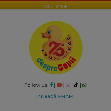
COMUNITATE
Follow us:
|
|
|
|
Intreabă I-MAMI