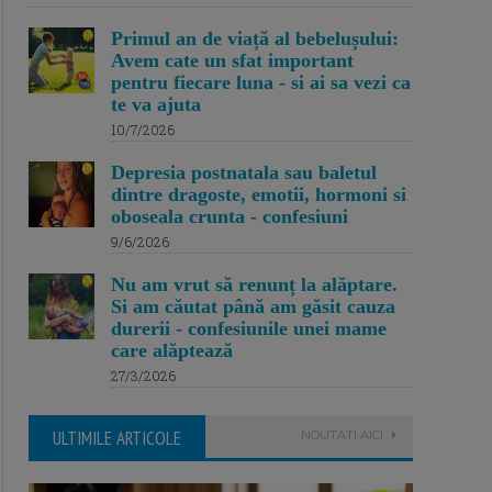
Primul an de viață al bebelușului:
Avem cate un sfat important
pentru fiecare luna - si ai sa vezi ca
te va ajuta
10/7/2026
Depresia postnatala sau baletul
dintre dragoste, emotii, hormoni si
oboseala crunta - confesiuni
9/6/2026
Nu am vrut să renunț la alăptare.
Si am căutat până am găsit cauza
durerii - confesiunile unei mame
care alăptează
27/3/2026
ULTIMILE ARTICOLE
NOUTATI AICI