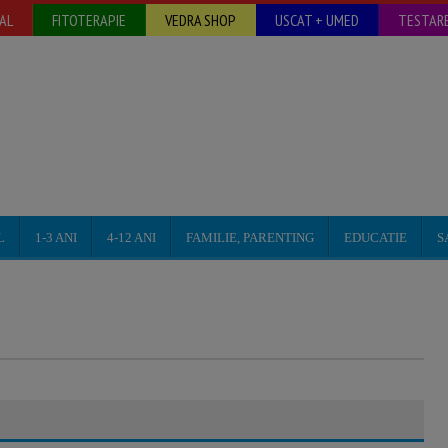
AL
FITOTERAPIE
VEDRA SHOP
USCAT + UMED
TESTARE
L
1-3 ANI
4-12 ANI
FAMILIE, PARENTING
EDUCATIE
S