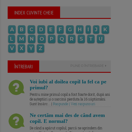
INDEX CUVINTE CHEIE
A
B
C
D
E
F
G
H
I
J
K
L
M
N
O
P
Q
R
S
T
U
V
X
Y
Z
ÎNTREBARI
PUNE O ÎNTREBARE
Voi iubi al doilea copil la fel ca pe
primul?
Pentru mine primul copil a fost foarte dorit, după ani
de așteptări și o sarcină pierduta la 16 săptămâni.
Sunt însărc... |
Raspunde | Vezi raspunsuri
Ne certăm mai des de când avem
copil. E normal?
De când a apărut copilul, parcă ne aprindem din