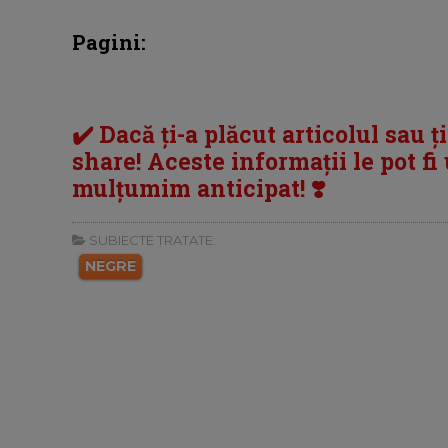
Pagini:
✔️ Dacă ți-a plăcut articolul sau ț
share! Aceste informații le pot fi u
mulțumim anticipat! ❣️
SUBIECTE TRATATE:
NEGRE