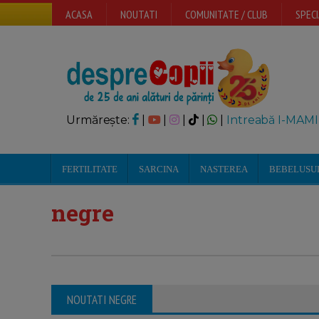
ACASA
NOUTATI
COMUNITATE / CLUB
SPECI
Urmărește:
|
|
|
|
|
Intreabă I-MAMI
FERTILITATE
SARCINA
NASTEREA
BEBELUSU
negre
NOUTATI NEGRE