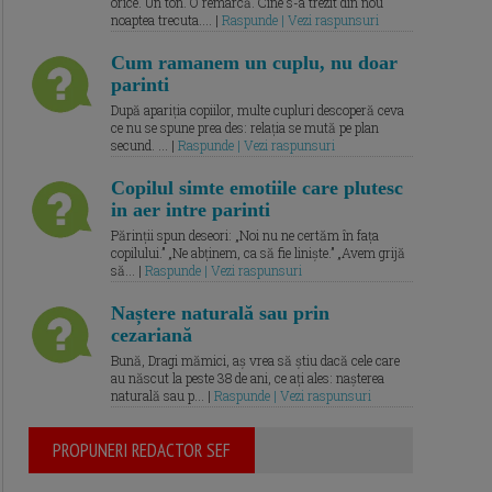
orice. Un ton. O remarcă. Cine s-a trezit din nou
noaptea trecuta.... |
Raspunde | Vezi raspunsuri
Cum ramanem un cuplu, nu doar
parinti
După apariția copiilor, multe cupluri descoperă ceva
ce nu se spune prea des: relația se mută pe plan
secund. ... |
Raspunde | Vezi raspunsuri
Copilul simte emotiile care plutesc
in aer intre parinti
Părinții spun deseori: „Noi nu ne certăm în fața
copilului.” „Ne abținem, ca să fie liniște.” „Avem grijă
să... |
Raspunde | Vezi raspunsuri
Naștere naturală sau prin
cezariană
Bună, Dragi mămici, aș vrea să știu dacă cele care
au născut la peste 38 de ani, ce ați ales: nașterea
naturală sau p... |
Raspunde | Vezi raspunsuri
PROPUNERI REDACTOR SEF