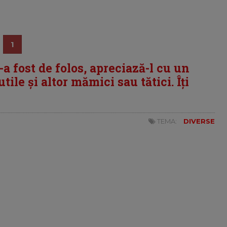
1
i-a fost de folos, apreciază-l cu un
tile și altor mămici sau tătici. Îți
TEMA:
DIVERSE