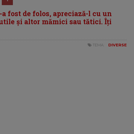
i-a fost de folos, apreciază-l cu un
tile și altor mămici sau tătici. Îți
TEMA:
DIVERSE