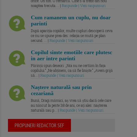
orice. Un ton. O remarcă. Cine s-a trezit din nou
noaptea trecuta.... |
Raspunde | Vezi raspunsuri
Cum ramanem un cuplu, nu doar
parinti
După apariția copiilor, multe cupluri descoperă ceva
ce nu se spune prea des: relația se mută pe plan
secund. ... |
Raspunde | Vezi raspunsuri
Copilul simte emotiile care plutesc
in aer intre parinti
Părinții spun deseori: „Noi nu ne certăm în fața
copilului.” „Ne abținem, ca să fie liniște.” „Avem grijă
să... |
Raspunde | Vezi raspunsuri
Naștere naturală sau prin
cezariană
Bună, Dragi mămici, aș vrea să știu dacă cele care
au născut la peste 38 de ani, ce ați ales: nașterea
naturală sau p... |
Raspunde | Vezi raspunsuri
PROPUNERI REDACTOR SEF