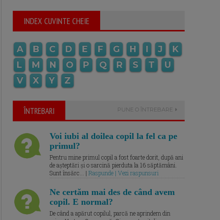
INDEX CUVINTE CHEIE
A
B
C
D
E
F
G
H
I
J
K
L
M
N
O
P
Q
R
S
T
U
V
X
Y
Z
ÎNTREBARI
PUNE O ÎNTREBARE
Voi iubi al doilea copil la fel ca pe
primul?
Pentru mine primul copil a fost foarte dorit, după ani
de așteptări și o sarcină pierduta la 16 săptămâni.
Sunt însărc... |
Raspunde | Vezi raspunsuri
Ne certăm mai des de când avem
copil. E normal?
De când a apărut copilul, parcă ne aprindem din