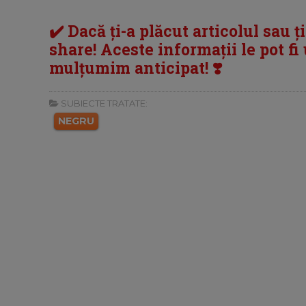
✔️ Dacă ți-a plăcut articolul sau ț
share! Aceste informații le pot fi u
mulțumim anticipat! ❣️
SUBIECTE TRATATE:
NEGRU