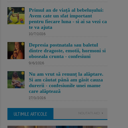
Primul an de viață al bebelușului:
Avem cate un sfat important
pentru fiecare luna - si ai sa vezi ca
te va ajuta
10/7/2026
Depresia postnatala sau baletul
dintre dragoste, emotii, hormoni si
oboseala crunta - confesiuni
9/6/2026
Nu am vrut să renunț la alăptare.
Si am căutat până am găsit cauza
durerii - confesiunile unei mame
care alăptează
27/3/2026
ULTIMILE ARTICOLE
NOUTATI AICI