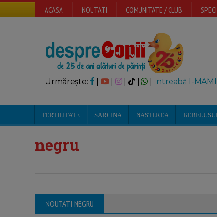
ACASA
NOUTATI
COMUNITATE / CLUB
SPECI
Urmărește:
|
|
|
|
|
Intreabă I-MAMI
FERTILITATE
SARCINA
NASTEREA
BEBELUSU
negru
NOUTATI NEGRU