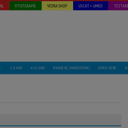
AL
FITOTERAPIE
VEDRA SHOP
USCAT + UMED
TESTARE
L
1-3 ANI
4-12 ANI
FAMILIE, PARENTING
EDUCATIE
S