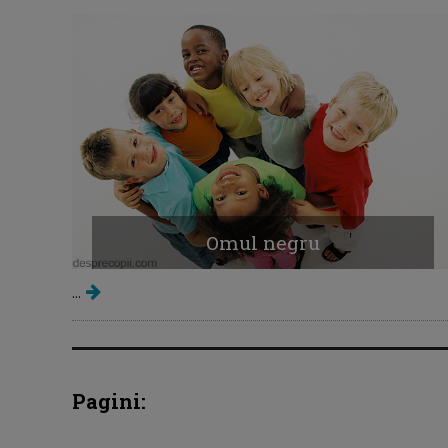
Omul negru
...
Pagini: