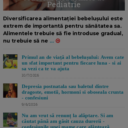
Pediatrie
16/7/2026
AUTOR: EDITOR DC.
Diversificarea alimentației bebelușului este
extrem de importantă pentru sănătatea sa.
Alimentele trebuie să fie introduse gradual,
nu trebuie să ne
...
Primul an de viață al bebelușului: Avem cate
un sfat important pentru fiecare luna - si ai
sa vezi ca te va ajuta
10/7/2026
Depresia postnatala sau baletul dintre
dragoste, emotii, hormoni si oboseala crunta
- confesiuni
9/6/2026
Nu am vrut să renunț la alăptare. Si am
căutat până am găsit cauza durerii -
confesiunile unei mame care alăptează