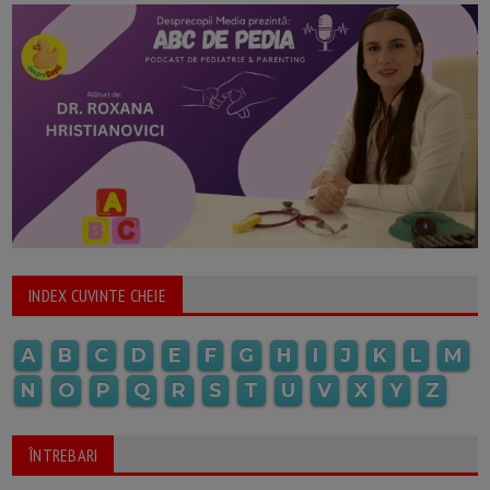
INDEX CUVINTE CHEIE
A
B
C
D
E
F
G
H
I
J
K
L
M
N
O
P
Q
R
S
T
U
V
X
Y
Z
ÎNTREBARI