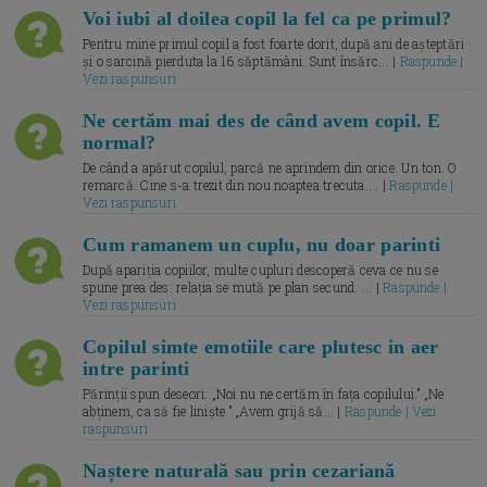
Voi iubi al doilea copil la fel ca pe primul?
Pentru mine primul copil a fost foarte dorit, după ani de așteptări
și o sarcină pierduta la 16 săptămâni. Sunt însărc... |
Raspunde |
Vezi raspunsuri
Ne certăm mai des de când avem copil. E
normal?
De când a apărut copilul, parcă ne aprindem din orice. Un ton. O
remarcă. Cine s-a trezit din nou noaptea trecuta.... |
Raspunde |
Vezi raspunsuri
Cum ramanem un cuplu, nu doar parinti
După apariția copiilor, multe cupluri descoperă ceva ce nu se
spune prea des: relația se mută pe plan secund. ... |
Raspunde |
Vezi raspunsuri
Copilul simte emotiile care plutesc in aer
intre parinti
Părinții spun deseori: „Noi nu ne certăm în fața copilului.” „Ne
abținem, ca să fie liniște.” „Avem grijă să... |
Raspunde | Vezi
raspunsuri
Naștere naturală sau prin cezariană