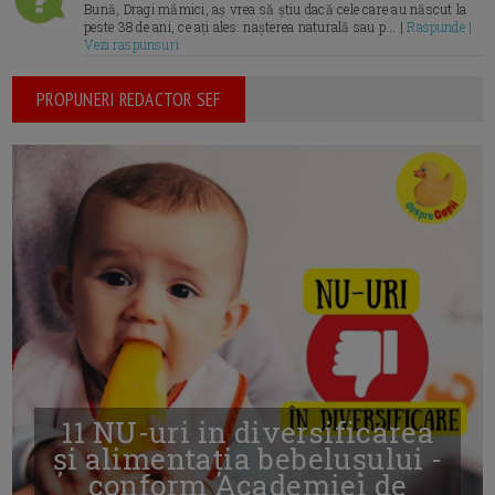
Bună, Dragi mămici, aș vrea să știu dacă cele care au născut la
peste 38 de ani, ce ați ales: nașterea naturală sau p... |
Raspunde |
Vezi raspunsuri
PROPUNERI REDACTOR SEF
11 NU-uri in diversificarea
și alimentația bebelușului -
conform Academiei de