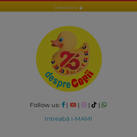
COMUNITATE
Follow us:
|
|
|
|
Intreabă I-MAMI