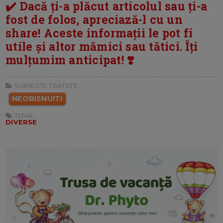
✔️ Dacă ți-a plăcut articolul sau ți-a
fost de folos, apreciază-l cu un
share! Aceste informații le pot fi
utile și altor mămici sau tătici. Îți
mulțumim anticipat! ❣️
SUBIECTE TRATATE:
NEOBISNUITI
TEMA:
DIVERSE