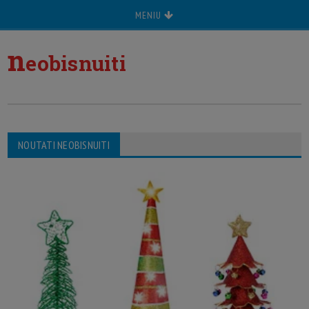
MENIU
n
eobisnuiti
NOUTATI NEOBISNUITI