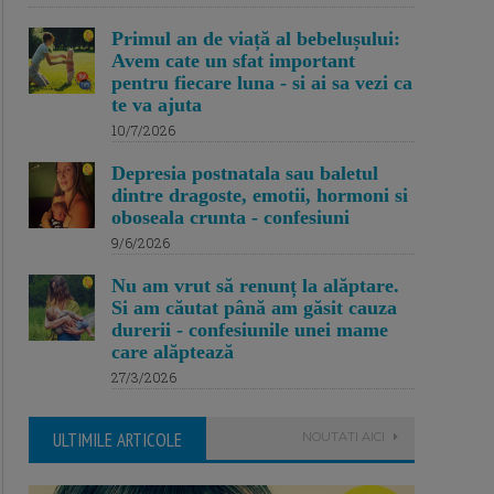
Primul an de viață al bebelușului:
Avem cate un sfat important
pentru fiecare luna - si ai sa vezi ca
te va ajuta
10/7/2026
Depresia postnatala sau baletul
dintre dragoste, emotii, hormoni si
oboseala crunta - confesiuni
9/6/2026
Nu am vrut să renunț la alăptare.
Si am căutat până am găsit cauza
durerii - confesiunile unei mame
care alăptează
27/3/2026
ULTIMILE ARTICOLE
NOUTATI AICI