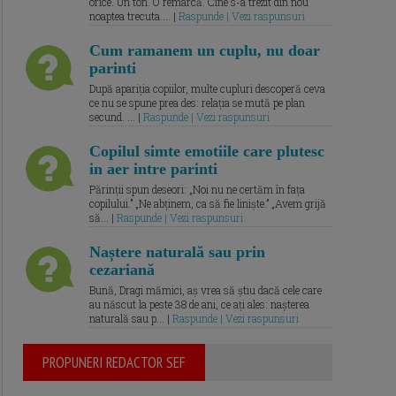
orice. Un ton. O remarcă. Cine s-a trezit din nou
noaptea trecuta.... |
Raspunde | Vezi raspunsuri
Cum ramanem un cuplu, nu doar
parinti
După apariția copiilor, multe cupluri descoperă ceva
ce nu se spune prea des: relația se mută pe plan
secund. ... |
Raspunde | Vezi raspunsuri
Copilul simte emotiile care plutesc
in aer intre parinti
Părinții spun deseori: „Noi nu ne certăm în fața
copilului.” „Ne abținem, ca să fie liniște.” „Avem grijă
să... |
Raspunde | Vezi raspunsuri
Naștere naturală sau prin
cezariană
Bună, Dragi mămici, aș vrea să știu dacă cele care
au născut la peste 38 de ani, ce ați ales: nașterea
naturală sau p... |
Raspunde | Vezi raspunsuri
PROPUNERI REDACTOR SEF