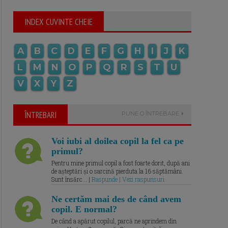
INDEX CUVINTE CHEIE
A
B
C
D
E
F
G
H
I
J
K
L
M
N
O
P
Q
R
S
T
U
V
X
Y
Z
ÎNTREBARI
PUNE O ÎNTREBARE
Voi iubi al doilea copil la fel ca pe
primul?
Pentru mine primul copil a fost foarte dorit, după ani
de așteptări și o sarcină pierduta la 16 săptămâni.
Sunt însărc... |
Raspunde | Vezi raspunsuri
Ne certăm mai des de când avem
copil. E normal?
De când a apărut copilul, parcă ne aprindem din