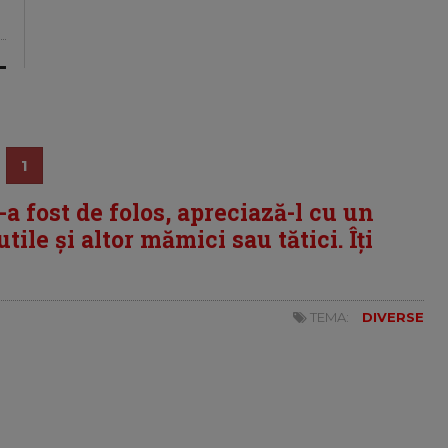
1
i-a fost de folos, apreciază-l cu un
tile și altor mămici sau tătici. Îți
TEMA:
DIVERSE