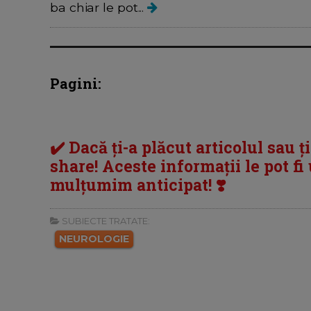
ba chiar le pot...
Pagini:
✔️ Dacă ți-a plăcut articolul sau ț
share! Aceste informații le pot fi u
mulțumim anticipat! ❣️
SUBIECTE TRATATE:
NEUROLOGIE