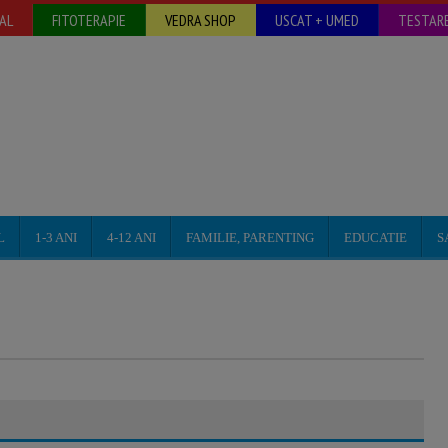
AL
FITOTERAPIE
VEDRA SHOP
USCAT + UMED
TESTARE
L
1-3 ANI
4-12 ANI
FAMILIE, PARENTING
EDUCATIE
S