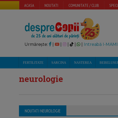
ACASA
NOUTATI
COMUNITATE / CLUB
SPECI
Urmărește:
|
|
|
|
|
Intreabă I-MAMI
FERTILITATE
SARCINA
NASTEREA
BEBELUSU
neurologie
NOUTATI NEUROLOGIE