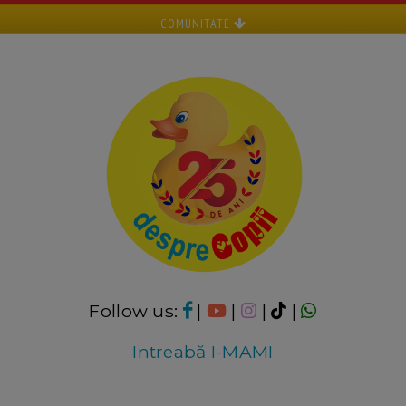
COMUNITATE
Follow us:
|
|
|
|
Intreabă I-MAMI