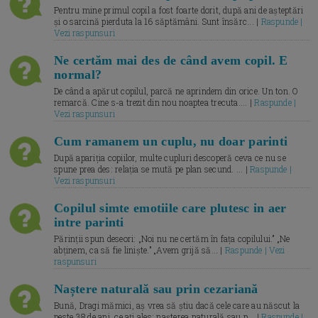
Pentru mine primul copil a fost foarte dorit, după ani de așteptări
și o sarcină pierduta la 16 săptămâni. Sunt însărc... |
Raspunde |
Vezi raspunsuri
Ne certăm mai des de când avem copil. E
normal?
De când a apărut copilul, parcă ne aprindem din orice. Un ton. O
remarcă. Cine s-a trezit din nou noaptea trecuta.... |
Raspunde |
Vezi raspunsuri
Cum ramanem un cuplu, nu doar parinti
După apariția copiilor, multe cupluri descoperă ceva ce nu se
spune prea des: relația se mută pe plan secund. ... |
Raspunde |
Vezi raspunsuri
Copilul simte emotiile care plutesc in aer
intre parinti
Părinții spun deseori: „Noi nu ne certăm în fața copilului.” „Ne
abținem, ca să fie liniște.” „Avem grijă să... |
Raspunde | Vezi
raspunsuri
Naștere naturală sau prin cezariană
Bună, Dragi mămici, aș vrea să știu dacă cele care au născut la
peste 38 de ani, ce ați ales: nașterea naturală sau p... |
Raspunde |