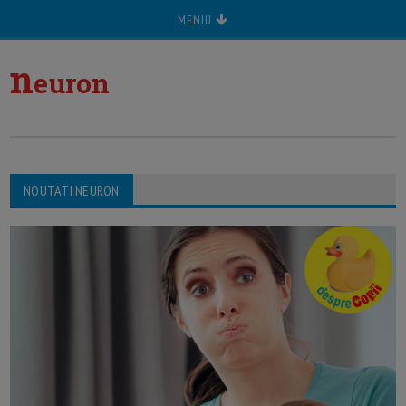
MENIU
n
euron
NOUTATI NEURON