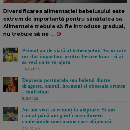
16/7/2026
AUTOR: EDITOR DC.
Diversificarea alimentației bebelușului este
extrem de importantă pentru sănătatea sa.
Alimentele trebuie să fie introduse gradual,
nu trebuie să ne
...
Primul an de viață al bebelușului: Avem cate
un sfat important pentru fiecare luna - si ai
sa vezi ca te va ajuta
10/7/2026
Depresia postnatala sau baletul dintre
dragoste, emotii, hormoni si oboseala crunta
- confesiuni
9/6/2026
Nu am vrut să renunț la alăptare. Si am
căutat până am găsit cauza durerii -
confesiunile unei mame care alăptează
27/3/2026