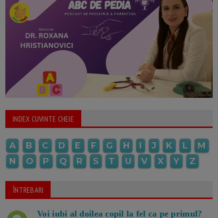
INDEX CUVINTE CHEIE
A
B
C
D
E
F
G
H
I
J
K
L
M
N
O
P
Q
R
S
T
U
V
X
Y
Z
ÎNTREBARI
Voi iubi al doilea copil la fel ca pe primul?