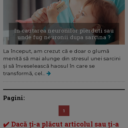
In cautarea neuronilor pierduti sau
unde fug neuronii dupa sarcina ?
La început, am crezut că e doar o glumă
menită să mai alunge din stresul unei sarcini
și să înveselească haosul în care se
transformă, cel...
Pagini:
1
✔️ Dacă ți-a plăcut articolul sau ți-a