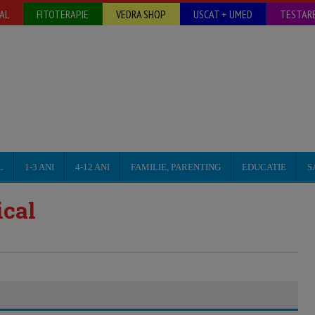
AL
FITOTERAPIE
VEDRA SHOP
USCAT + UMED
TESTARE
L
1-3 ANI
4-12 ANI
FAMILIE, PARENTING
EDUCATIE
S
ical