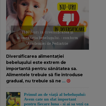
11 NU-uri in diversificarea și
alimentația bebelușului - conform
Academiei de Pediatrie
16/7/2026
AUTOR: EDITOR DC.
Diversificarea alimentației
bebelușului este extrem de
importantă pentru sănătatea sa.
Alimentele trebuie să fie introduse
gradual, nu trebuie să ne
...
Primul an de viață al bebelușului:
Avem cate un sfat important
pentru fiecare luna - si ai sa vezi ca