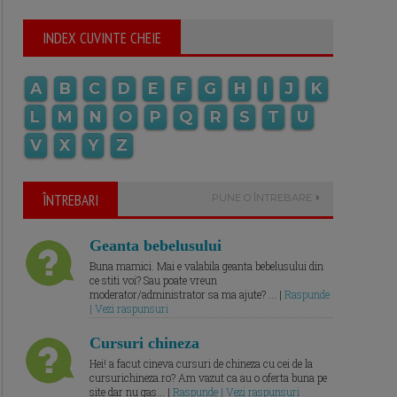
INDEX CUVINTE CHEIE
A
B
C
D
E
F
G
H
I
J
K
L
M
N
O
P
Q
R
S
T
U
V
X
Y
Z
ÎNTREBARI
PUNE O ÎNTREBARE
Geanta bebelusului
Buna mamici. Mai e valabila geanta bebelusului din
ce stiti voi? Sau poate vreun
moderator/administrator sa ma ajute? ... |
Raspunde
| Vezi raspunsuri
Cursuri chineza
Hei! a facut cineva cursuri de chineza cu cei de la
cursurichineza.ro? Am vazut ca au o oferta buna pe
site dar nu gas... |
Raspunde | Vezi raspunsuri