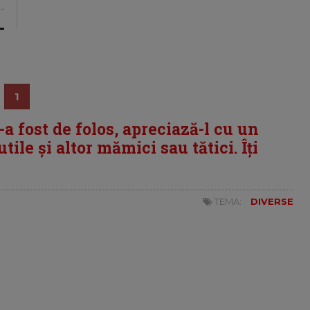
1
i-a fost de folos, apreciază-l cu un
tile și altor mămici sau tătici. Îți
TEMA:
DIVERSE