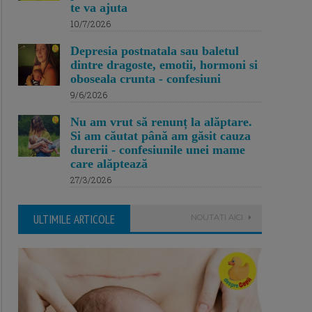
te va ajuta
10/7/2026
Depresia postnatala sau baletul
dintre dragoste, emotii, hormoni si
oboseala crunta - confesiuni
9/6/2026
Nu am vrut să renunț la alăptare.
Si am căutat până am găsit cauza
durerii - confesiunile unei mame
care alăptează
27/3/2026
ULTIMILE ARTICOLE
NOUTATI AICI