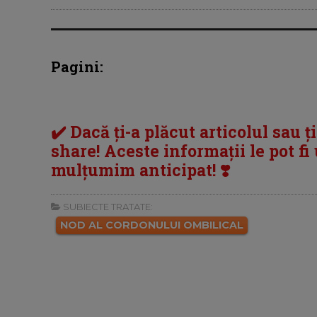
Pagini:
✔️ Dacă ți-a plăcut articolul sau ț
share! Aceste informații le pot fi u
mulțumim anticipat! ❣️
SUBIECTE TRATATE:
NOD AL CORDONULUI OMBILICAL