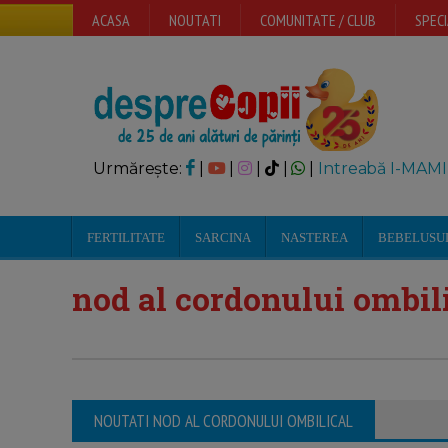
ACASA
NOUTATI
COMUNITATE / CLUB
SPECI
Urmărește:
|
|
|
|
|
Intreabă I-MAMI
FERTILITATE
SARCINA
NASTEREA
BEBELUSU
nod al cordonului ombil
NOUTATI NOD AL CORDONULUI OMBILICAL