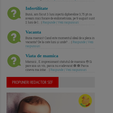
Infertilitate
Bună, am făcut 3 luni injectii diphereline 3,75 pt ca
aveam mici focare de endometrioza, pe 9 august sunt
2 luni de l... |
Raspunde | Vezi raspunsuri
Vacanta
Buna mamici! Cand este momentul ideal de a pleca in
vacanta? De la cate luni și unde? ... |
Raspunde | Vezi
raspunsuri
Viata de mamica
Mamicii , E impresionant statutul de mamica 🥹 Si
pare asa un vis, parca nu e adevarat 🙈 🙈 Parca
cineva ma intar... |
Raspunde | Vezi raspunsuri
PROPUNERI REDACTOR SEF