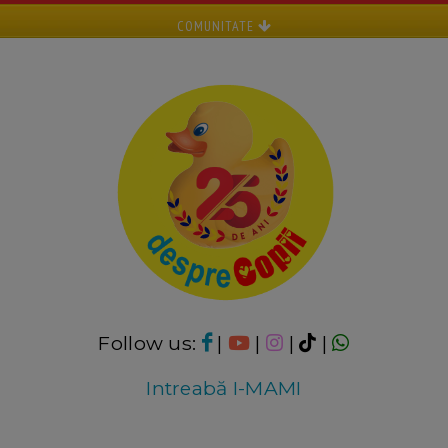
COMUNITATE
Follow us:
|
|
|
|
Intreabă I-MAMI