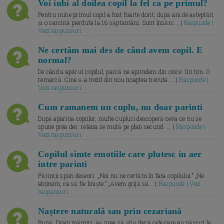
Voi iubi al doilea copil la fel ca pe primul?
Pentru mine primul copil a fost foarte dorit, după ani de așteptări
și o sarcină pierduta la 16 săptămâni. Sunt însărc... |
Raspunde |
Vezi raspunsuri
Ne certăm mai des de când avem copil. E
normal?
De când a apărut copilul, parcă ne aprindem din orice. Un ton. O
remarcă. Cine s-a trezit din nou noaptea trecuta.... |
Raspunde |
Vezi raspunsuri
Cum ramanem un cuplu, nu doar parinti
După apariția copiilor, multe cupluri descoperă ceva ce nu se
spune prea des: relația se mută pe plan secund. ... |
Raspunde |
Vezi raspunsuri
Copilul simte emotiile care plutesc in aer
intre parinti
Părinții spun deseori: „Noi nu ne certăm în fața copilului.” „Ne
abținem, ca să fie liniște.” „Avem grijă să... |
Raspunde | Vezi
raspunsuri
Naștere naturală sau prin cezariană
Bună, Dragi mămici, aș vrea să știu dacă cele care au născut la