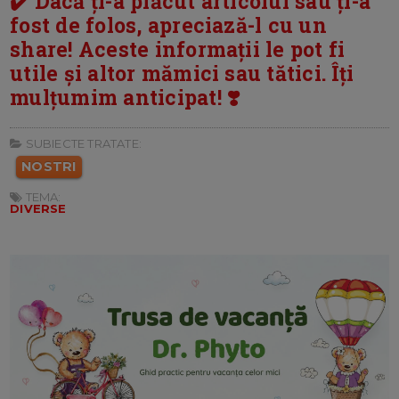
✔️ Dacă ți-a plăcut articolul sau ți-a
fost de folos, apreciază-l cu un
share! Aceste informații le pot fi
utile și altor mămici sau tătici. Îți
mulțumim anticipat! ❣️
SUBIECTE TRATATE:
NOSTRI
TEMA:
DIVERSE