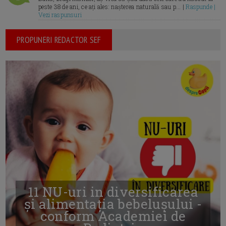
peste 38 de ani, ce ați ales: nașterea naturală sau p... |
Raspunde |
Vezi raspunsuri
PROPUNERI REDACTOR SEF
11 NU-uri in diversificarea
și alimentația bebelușului -
conform Academiei de