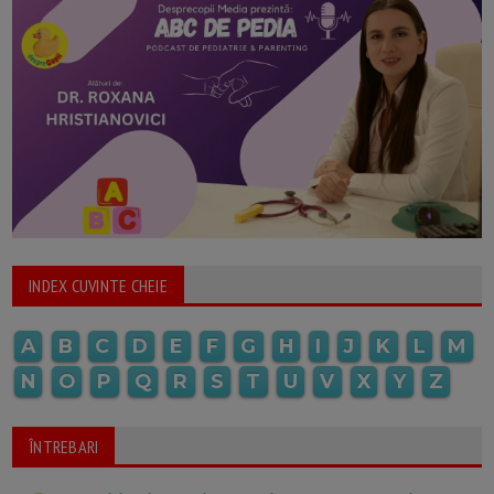
INDEX CUVINTE CHEIE
A
B
C
D
E
F
G
H
I
J
K
L
M
N
O
P
Q
R
S
T
U
V
X
Y
Z
ÎNTREBARI