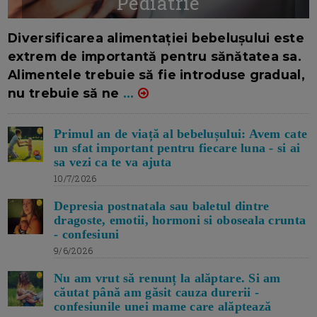
Pediatrie
16/7/2026
AUTOR: EDITOR DC.
Diversificarea alimentației bebelușului este
extrem de importantă pentru sănătatea sa.
Alimentele trebuie să fie introduse gradual,
nu trebuie să ne
...
Primul an de viață al bebelușului: Avem cate
un sfat important pentru fiecare luna - si ai
sa vezi ca te va ajuta
10/7/2026
Depresia postnatala sau baletul dintre
dragoste, emotii, hormoni si oboseala crunta
- confesiuni
9/6/2026
Nu am vrut să renunț la alăptare. Si am
căutat până am găsit cauza durerii -
confesiunile unei mame care alăptează