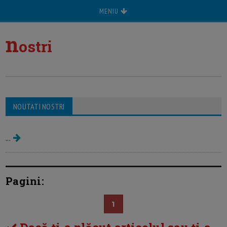
MENIU
n
ostri
NOUTATI NOSTRI
Sfaturi de la partenerii nostri (P)
...
Pagini:
1