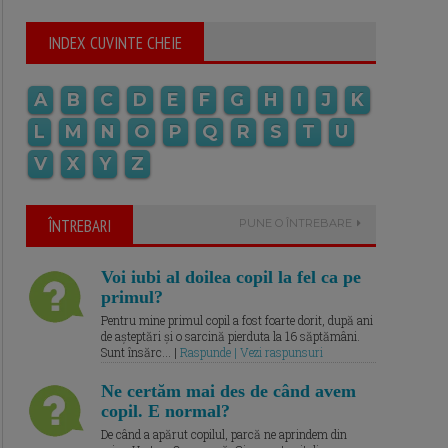
INDEX CUVINTE CHEIE
A
B
C
D
E
F
G
H
I
J
K
L
M
N
O
P
Q
R
S
T
U
V
X
Y
Z
ÎNTREBARI
PUNE O ÎNTREBARE
Voi iubi al doilea copil la fel ca pe
primul?
Pentru mine primul copil a fost foarte dorit, după ani
de așteptări și o sarcină pierduta la 16 săptămâni.
Sunt însărc... |
Raspunde | Vezi raspunsuri
Ne certăm mai des de când avem
copil. E normal?
De când a apărut copilul, parcă ne aprindem din