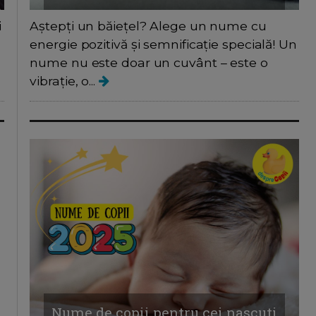
i
Aștepți un băiețel? Alege un nume cu
energie pozitivă și semnificație specială! Un
nume nu este doar un cuvânt – este o
vibrație, o...
Nume de copii pentru cei nascuti