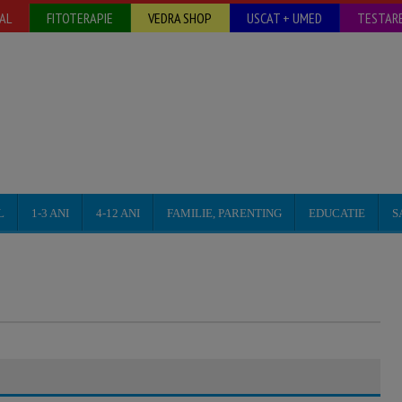
AL
FITOTERAPIE
VEDRA SHOP
USCAT + UMED
TESTARE
L
1-3 ANI
4-12 ANI
FAMILIE, PARENTING
EDUCATIE
S