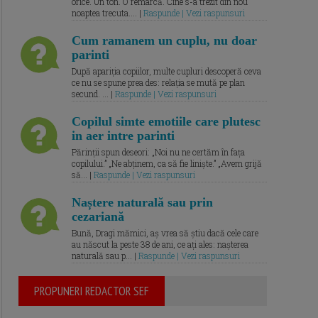
orice. Un ton. O remarcă. Cine s-a trezit din nou
noaptea trecuta.... |
Raspunde | Vezi raspunsuri
Cum ramanem un cuplu, nu doar
parinti
După apariția copiilor, multe cupluri descoperă ceva
ce nu se spune prea des: relația se mută pe plan
secund. ... |
Raspunde | Vezi raspunsuri
Copilul simte emotiile care plutesc
in aer intre parinti
Părinții spun deseori: „Noi nu ne certăm în fața
copilului.” „Ne abținem, ca să fie liniște.” „Avem grijă
să... |
Raspunde | Vezi raspunsuri
Naștere naturală sau prin
cezariană
Bună, Dragi mămici, aș vrea să știu dacă cele care
au născut la peste 38 de ani, ce ați ales: nașterea
naturală sau p... |
Raspunde | Vezi raspunsuri
PROPUNERI REDACTOR SEF