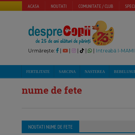
ACASA
NOUTATI
COMUNITATE / CLUB
SPECI
Urmărește:
|
|
|
|
|
Intreabă I-MAMI
FERTILITATE
SARCINA
NASTEREA
BEBELUSU
nume de fete
NOUTATI NUME DE FETE