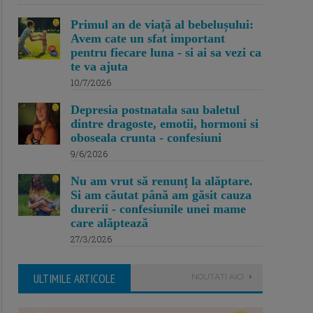
Primul an de viață al bebelușului:
Avem cate un sfat important
pentru fiecare luna - si ai sa vezi ca
te va ajuta
10/7/2026
Depresia postnatala sau baletul
dintre dragoste, emotii, hormoni si
oboseala crunta - confesiuni
9/6/2026
Nu am vrut să renunț la alăptare.
Si am căutat până am găsit cauza
durerii - confesiunile unei mame
care alăptează
27/3/2026
ULTIMILE ARTICOLE
NOUTATI AICI