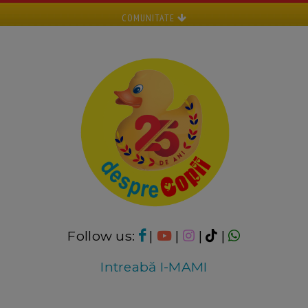
COMUNITATE
Follow us:
|
|
|
|
Intreabă I-MAMI