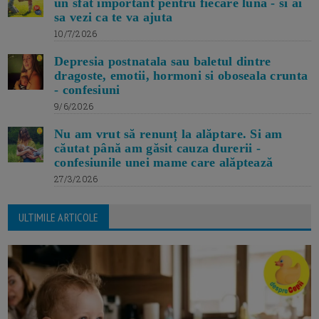
un sfat important pentru fiecare luna - si ai
sa vezi ca te va ajuta
10/7/2026
Depresia postnatala sau baletul dintre
dragoste, emotii, hormoni si oboseala crunta
- confesiuni
9/6/2026
Nu am vrut să renunț la alăptare. Si am
căutat până am găsit cauza durerii -
confesiunile unei mame care alăptează
27/3/2026
ULTIMILE ARTICOLE