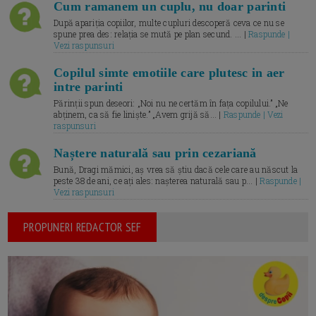
Cum ramanem un cuplu, nu doar parinti
După apariția copiilor, multe cupluri descoperă ceva ce nu se
spune prea des: relația se mută pe plan secund. ... |
Raspunde |
Vezi raspunsuri
Copilul simte emotiile care plutesc in aer
intre parinti
Părinții spun deseori: „Noi nu ne certăm în fața copilului.” „Ne
abținem, ca să fie liniște.” „Avem grijă să... |
Raspunde | Vezi
raspunsuri
Naștere naturală sau prin cezariană
Bună, Dragi mămici, aș vrea să știu dacă cele care au născut la
peste 38 de ani, ce ați ales: nașterea naturală sau p... |
Raspunde |
Vezi raspunsuri
PROPUNERI REDACTOR SEF