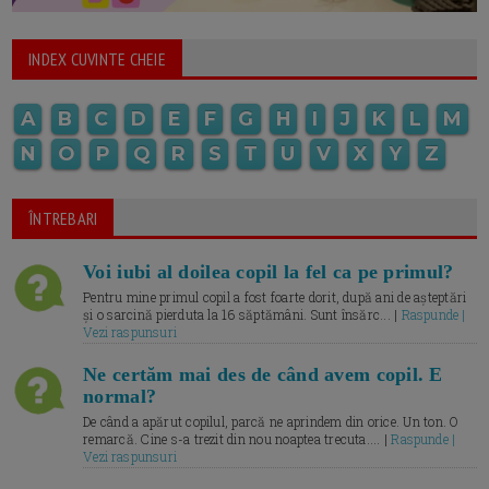
INDEX CUVINTE CHEIE
A
B
C
D
E
F
G
H
I
J
K
L
M
N
O
P
Q
R
S
T
U
V
X
Y
Z
ÎNTREBARI
Voi iubi al doilea copil la fel ca pe primul?
Pentru mine primul copil a fost foarte dorit, după ani de așteptări
și o sarcină pierduta la 16 săptămâni. Sunt însărc... |
Raspunde |
Vezi raspunsuri
Ne certăm mai des de când avem copil. E
normal?
De când a apărut copilul, parcă ne aprindem din orice. Un ton. O
remarcă. Cine s-a trezit din nou noaptea trecuta.... |
Raspunde |
Vezi raspunsuri