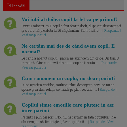
ÎNTREBARI
Voi iubi al doilea copil la fel ca pe primul?
Pentru mine primul copil a fost foarte dorit, după ani de așteptări
și o sarcină pierduta la 16 săptămâni. Sunt însărc... |
Raspunde |
Vezi raspunsuri
Ne certăm mai des de când avem copil. E
normal?
De când a apărut copilul, parcă ne aprindem din orice. Un ton. O
remarcă. Cine s-a trezit din nou noaptea trecuta.... |
Raspunde |
Vezi raspunsuri
Cum ramanem un cuplu, nu doar parinti
După apariția copiilor, multe cupluri descoperă ceva ce nu se
spune prea des: relația se mută pe plan secund. ... |
Raspunde |
Vezi raspunsuri
Copilul simte emotiile care plutesc in aer
intre parinti
Părinții spun deseori: „Noi nu ne certăm în fața copilului.” „Ne
abținem, ca să fie liniște.” „Avem grijă să... |
Raspunde | Vezi
raspunsuri