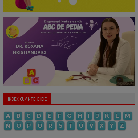
INDEX CUVINTE CHEIE
A
B
C
D
E
F
G
H
I
J
K
L
M
N
O
P
Q
R
S
T
U
V
X
Y
Z