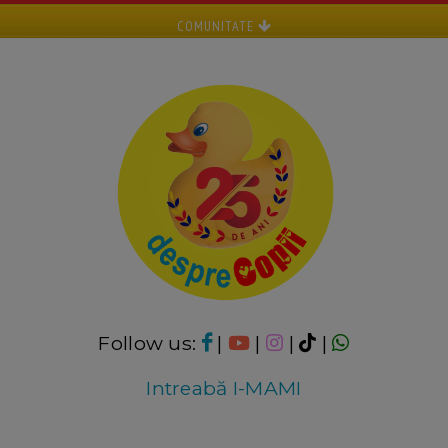
COMUNITATE
Follow us:
|
|
|
|
Intreabă I-MAMI