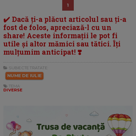
1
✔️ Dacă ți-a plăcut articolul sau ți-a
fost de folos, apreciază-l cu un
share! Aceste informații le pot fi
utile și altor mămici sau tătici. Îți
mulțumim anticipat! ❣️
SUBIECTE TRATATE:
NUME DE IULIE
TEMA:
DIVERSE