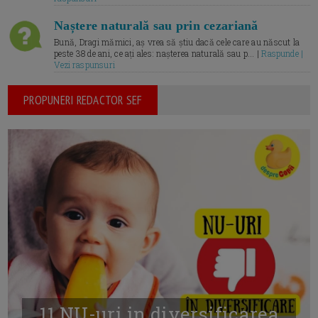
Naștere naturală sau prin cezariană
Bună, Dragi mămici, aș vrea să știu dacă cele care au născut la
peste 38 de ani, ce ați ales: nașterea naturală sau p... |
Raspunde |
Vezi raspunsuri
PROPUNERI REDACTOR SEF
11 NU-uri in diversificarea