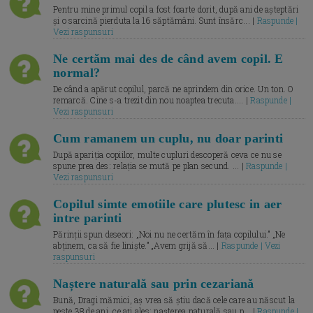
Pentru mine primul copil a fost foarte dorit, după ani de așteptări
și o sarcină pierduta la 16 săptămâni. Sunt însărc... |
Raspunde |
Vezi raspunsuri
Ne certăm mai des de când avem copil. E
normal?
De când a apărut copilul, parcă ne aprindem din orice. Un ton. O
remarcă. Cine s-a trezit din nou noaptea trecuta.... |
Raspunde |
Vezi raspunsuri
Cum ramanem un cuplu, nu doar parinti
După apariția copiilor, multe cupluri descoperă ceva ce nu se
spune prea des: relația se mută pe plan secund. ... |
Raspunde |
Vezi raspunsuri
Copilul simte emotiile care plutesc in aer
intre parinti
Părinții spun deseori: „Noi nu ne certăm în fața copilului.” „Ne
abținem, ca să fie liniște.” „Avem grijă să... |
Raspunde | Vezi
raspunsuri
Naștere naturală sau prin cezariană
Bună, Dragi mămici, aș vrea să știu dacă cele care au născut la
peste 38 de ani, ce ați ales: nașterea naturală sau p... |
Raspunde |