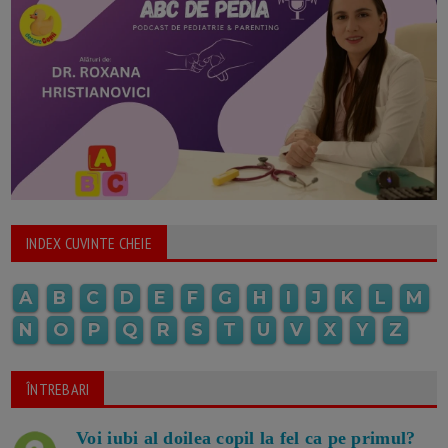
INDEX CUVINTE CHEIE
A
B
C
D
E
F
G
H
I
J
K
L
M
N
O
P
Q
R
S
T
U
V
X
Y
Z
ÎNTREBARI
Voi iubi al doilea copil la fel ca pe primul?