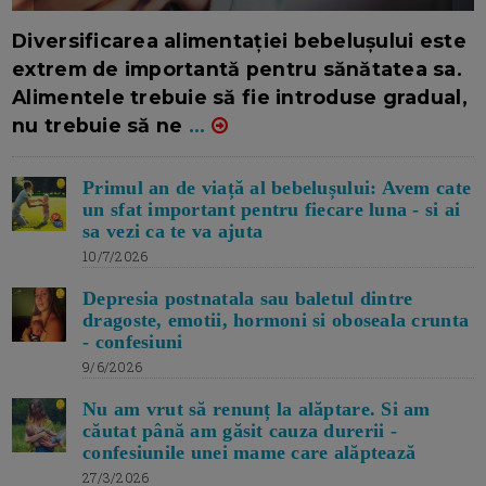
16/7/2026
AUTOR: EDITOR DC.
Diversificarea alimentației bebelușului este
extrem de importantă pentru sănătatea sa.
Alimentele trebuie să fie introduse gradual,
nu trebuie să ne
...
Primul an de viață al bebelușului: Avem cate
un sfat important pentru fiecare luna - si ai
sa vezi ca te va ajuta
10/7/2026
Depresia postnatala sau baletul dintre
dragoste, emotii, hormoni si oboseala crunta
- confesiuni
9/6/2026
Nu am vrut să renunț la alăptare. Si am
căutat până am găsit cauza durerii -
confesiunile unei mame care alăptează
27/3/2026