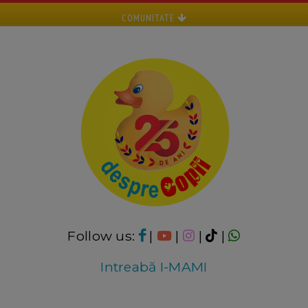
COMUNITATE
Follow us:
|
|
|
|
Intreabă I-MAMI