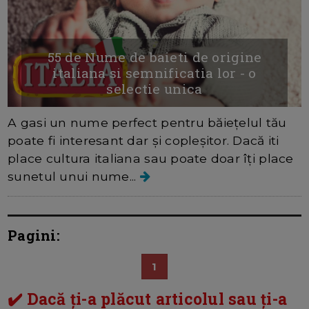
55 de Nume de baieti de origine
italiana si semnificatia lor - o
selectie unica
A gasi un nume perfect pentru băiețelul tău
poate fi interesant dar și copleșitor. Dacă iti
place cultura italiana sau poate doar îți place
sunetul unui nume...
Pagini:
1
✔️ Dacă ți-a plăcut articolul sau ți-a