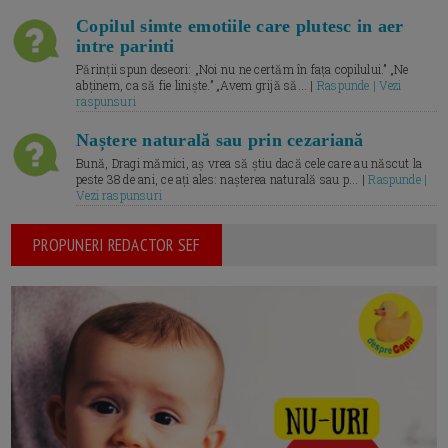
Copilul simte emotiile care plutesc in aer
intre parinti
Părinții spun deseori: „Noi nu ne certăm în fața copilului.” „Ne
abținem, ca să fie liniște.” „Avem grijă să... |
Raspunde | Vezi
raspunsuri
Naștere naturală sau prin cezariană
Bună, Dragi mămici, aș vrea să știu dacă cele care au născut la
peste 38 de ani, ce ați ales: nașterea naturală sau p... |
Raspunde |
Vezi raspunsuri
PROPUNERI REDACTOR SEF