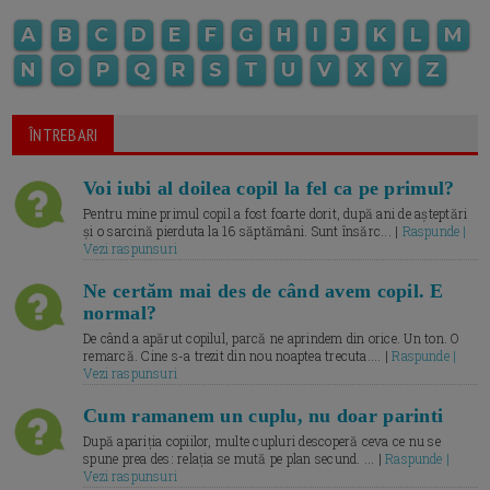
A
B
C
D
E
F
G
H
I
J
K
L
M
N
O
P
Q
R
S
T
U
V
X
Y
Z
ÎNTREBARI
Voi iubi al doilea copil la fel ca pe primul?
Pentru mine primul copil a fost foarte dorit, după ani de așteptări
și o sarcină pierduta la 16 săptămâni. Sunt însărc... |
Raspunde |
Vezi raspunsuri
Ne certăm mai des de când avem copil. E
normal?
De când a apărut copilul, parcă ne aprindem din orice. Un ton. O
remarcă. Cine s-a trezit din nou noaptea trecuta.... |
Raspunde |
Vezi raspunsuri
Cum ramanem un cuplu, nu doar parinti
După apariția copiilor, multe cupluri descoperă ceva ce nu se
spune prea des: relația se mută pe plan secund. ... |
Raspunde |
Vezi raspunsuri