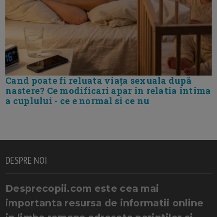
Cand poate fi reluata viața sexuala după
nastere? Ce modificari apar in relatia intima
a cuplului - ce e normal si ce nu
DESPRE NOI
Desprecopii.com este cea mai
importanta resursa de informatii online