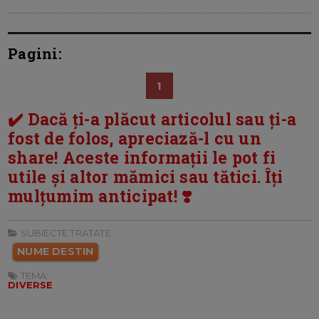
Pagini:
1
✔️ Dacă ți-a plăcut articolul sau ți-a
fost de folos, apreciază-l cu un
share! Aceste informații le pot fi
utile și altor mămici sau tătici. Îți
mulțumim anticipat! ❣️
SUBIECTE TRATATE:
NUME DESTIN
TEMA:
DIVERSE