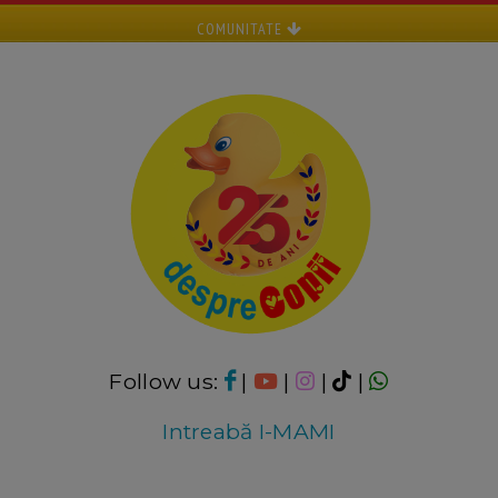
COMUNITATE
Follow us:
|
|
|
|
Intreabă I-MAMI