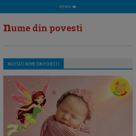
MENIU
n
ume din povesti
NOUTATI NUME DIN POVESTI