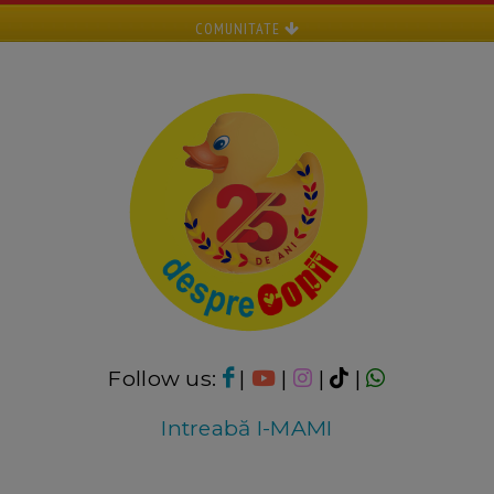
COMUNITATE
Follow us:
|
|
|
|
Intreabă I-MAMI