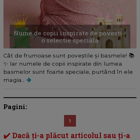
Nume de copii inspirate de povesti -
o selectie speciala
Cât de frumoase sunt poveștile și basmele! 📚
✨ Iar numele de copii inspirate din lumea
basmelor sunt foarte speciale, purtând în ele
magia...
Pagini:
1
✔️ Dacă ți-a plăcut articolul sau ți-a