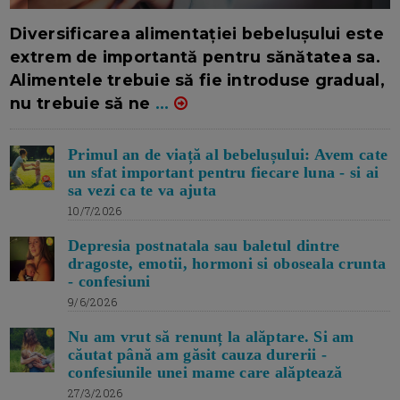
16/7/2026
AUTOR: EDITOR DC.
Diversificarea alimentației bebelușului este
extrem de importantă pentru sănătatea sa.
Alimentele trebuie să fie introduse gradual,
nu trebuie să ne
...
Primul an de viață al bebelușului: Avem cate
un sfat important pentru fiecare luna - si ai
sa vezi ca te va ajuta
10/7/2026
Depresia postnatala sau baletul dintre
dragoste, emotii, hormoni si oboseala crunta
- confesiuni
9/6/2026
Nu am vrut să renunț la alăptare. Si am
căutat până am găsit cauza durerii -
confesiunile unei mame care alăptează
27/3/2026