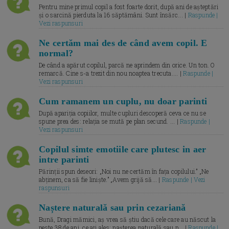
Pentru mine primul copil a fost foarte dorit, după ani de așteptări
și o sarcină pierduta la 16 săptămâni. Sunt însărc... |
Raspunde |
Vezi raspunsuri
Ne certăm mai des de când avem copil. E
normal?
De când a apărut copilul, parcă ne aprindem din orice. Un ton. O
remarcă. Cine s-a trezit din nou noaptea trecuta.... |
Raspunde |
Vezi raspunsuri
Cum ramanem un cuplu, nu doar parinti
După apariția copiilor, multe cupluri descoperă ceva ce nu se
spune prea des: relația se mută pe plan secund. ... |
Raspunde |
Vezi raspunsuri
Copilul simte emotiile care plutesc in aer
intre parinti
Părinții spun deseori: „Noi nu ne certăm în fața copilului.” „Ne
abținem, ca să fie liniște.” „Avem grijă să... |
Raspunde | Vezi
raspunsuri
Naștere naturală sau prin cezariană
Bună, Dragi mămici, aș vrea să știu dacă cele care au născut la
peste 38 de ani, ce ați ales: nașterea naturală sau p... |
Raspunde |