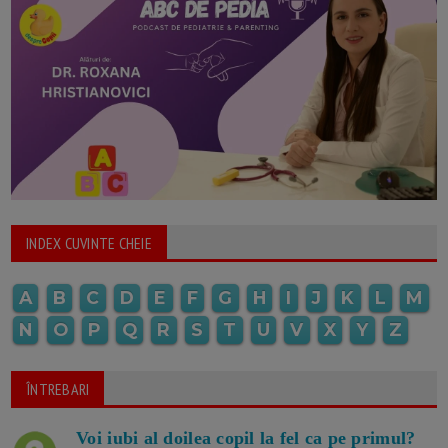
INDEX CUVINTE CHEIE
A
B
C
D
E
F
G
H
I
J
K
L
M
N
O
P
Q
R
S
T
U
V
X
Y
Z
ÎNTREBARI
Voi iubi al doilea copil la fel ca pe primul?