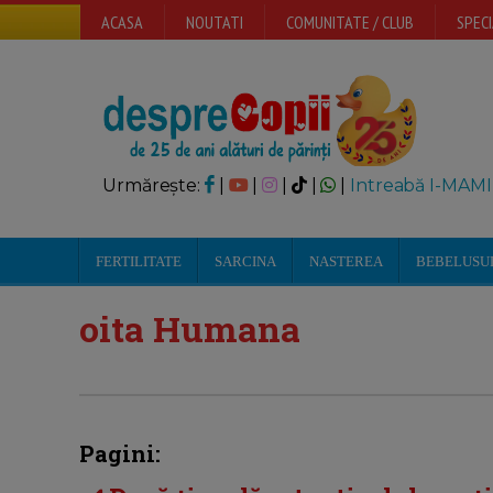
ACASA
NOUTATI
COMUNITATE / CLUB
SPECI
Urmărește:
|
|
|
|
|
Intreabă I-MAMI
FERTILITATE
SARCINA
NASTEREA
BEBELUSU
oita Humana
Pagini: