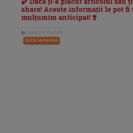
✔️ Dacă ți-a plăcut articolul sau ț
share! Aceste informații le pot fi u
mulțumim anticipat! ❣️
SUBIECTE TRATATE:
OITA HUMANA