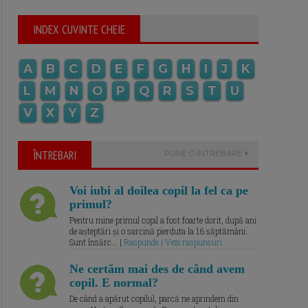
INDEX CUVINTE CHEIE
A
B
C
D
E
F
G
H
I
J
K
L
M
N
O
P
Q
R
S
T
U
V
X
Y
Z
ÎNTREBARI
PUNE O ÎNTREBARE
Voi iubi al doilea copil la fel ca pe
primul?
Pentru mine primul copil a fost foarte dorit, după ani
de așteptări și o sarcină pierduta la 16 săptămâni.
Sunt însărc... |
Raspunde | Vezi raspunsuri
Ne certăm mai des de când avem
copil. E normal?
De când a apărut copilul, parcă ne aprindem din