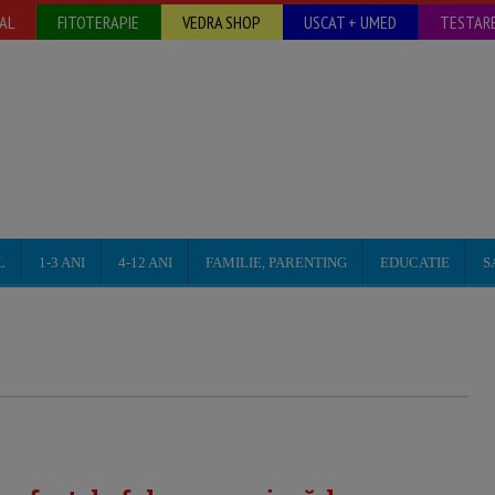
AL
FITOTERAPIE
VEDRA SHOP
USCAT + UMED
TESTARE
L
1-3 ANI
4-12 ANI
FAMILIE, PARENTING
EDUCATIE
S