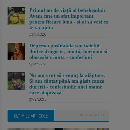
Primul an de viață al bebelușului:
Avem cate un sfat important
pentru fiecare luna - si ai sa vezi ca
te va ajuta
10/7/2026
Depresia postnatala sau baletul
dintre dragoste, emotii, hormoni si
oboseala crunta - confesiuni
9/6/2026
Nu am vrut să renunț la alăptare.
Si am căutat până am găsit cauza
durerii - confesiunile unei mame
care alăptează
27/3/2026
ULTIMILE ARTICOLE
NOUTATI AICI