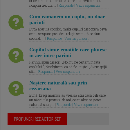
orice. Un ton. O remarcă. Cine s-a trezit din nou
noaptea trecuta.... |
Raspunde | Vezi raspunsuri
Cum ramanem un cuplu, nu doar
parinti
După apariția copiilor, multe cupluri descoperă ceva
ce nu se spune prea des: relația se mută pe plan
secund. ... |
Raspunde | Vezi raspunsuri
Copilul simte emotiile care plutesc
in aer intre parinti
Părinții spun deseori: „Noi nu ne certăm în fața
copilului.” „Ne abținem, ca să fie liniște.” „Avem grijă
să... |
Raspunde | Vezi raspunsuri
Naștere naturală sau prin
cezariană
Bună, Dragi mămici, aș vrea să știu dacă cele care
au născut la peste 38 de ani, ce ați ales: nașterea
naturală sau p... |
Raspunde | Vezi raspunsuri
PROPUNERI REDACTOR SEF