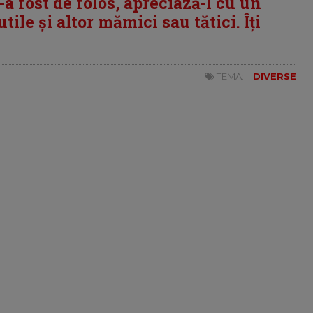
i-a fost de folos, apreciază-l cu un
tile și altor mămici sau tătici. Îți
TEMA:
DIVERSE