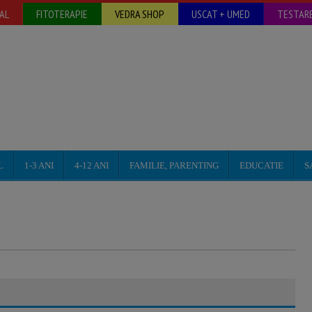
AL
FITOTERAPIE
VEDRA SHOP
USCAT + UMED
TESTARE
L
1-3 ANI
4-12 ANI
FAMILIE, PARENTING
EDUCATIE
S