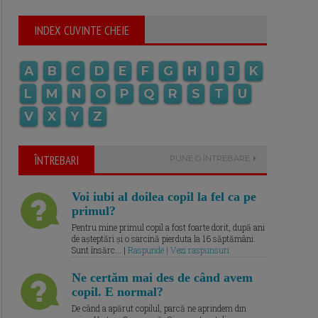
INDEX CUVINTE CHEIE
A
B
C
D
E
F
G
H
I
J
K
L
M
N
O
P
Q
R
S
T
U
V
X
Y
Z
ÎNTREBARI
PUNE O ÎNTREBARE
Voi iubi al doilea copil la fel ca pe
primul?
Pentru mine primul copil a fost foarte dorit, după ani
de așteptări și o sarcină pierduta la 16 săptămâni.
Sunt însărc... |
Raspunde | Vezi raspunsuri
Ne certăm mai des de când avem
copil. E normal?
De când a apărut copilul, parcă ne aprindem din