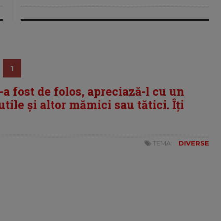
1
i-a fost de folos, apreciază-l cu un
tile și altor mămici sau tătici. Îți
TEMA:
DIVERSE