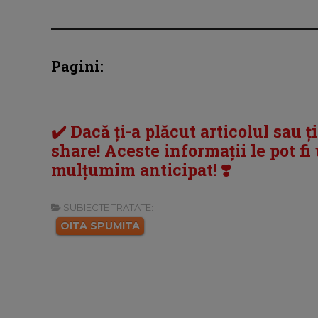
Pagini:
✔️ Dacă ți-a plăcut articolul sau ț
share! Aceste informații le pot fi u
mulțumim anticipat! ❣️
SUBIECTE TRATATE:
OITA SPUMITA