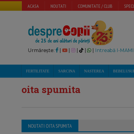
ACASA
NOUTATI
COMUNITATE / CLUB
SPECI
Urmărește:
|
|
|
|
|
Intreabă I-MAMI
FERTILITATE
SARCINA
NASTEREA
BEBELUSU
oita spumita
NOUTATI OITA SPUMITA