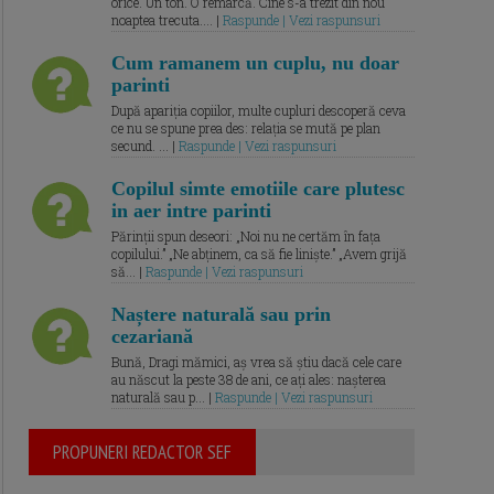
orice. Un ton. O remarcă. Cine s-a trezit din nou
noaptea trecuta.... |
Raspunde | Vezi raspunsuri
Cum ramanem un cuplu, nu doar
parinti
După apariția copiilor, multe cupluri descoperă ceva
ce nu se spune prea des: relația se mută pe plan
secund. ... |
Raspunde | Vezi raspunsuri
Copilul simte emotiile care plutesc
in aer intre parinti
Părinții spun deseori: „Noi nu ne certăm în fața
copilului.” „Ne abținem, ca să fie liniște.” „Avem grijă
să... |
Raspunde | Vezi raspunsuri
Naștere naturală sau prin
cezariană
Bună, Dragi mămici, aș vrea să știu dacă cele care
au născut la peste 38 de ani, ce ați ales: nașterea
naturală sau p... |
Raspunde | Vezi raspunsuri
PROPUNERI REDACTOR SEF