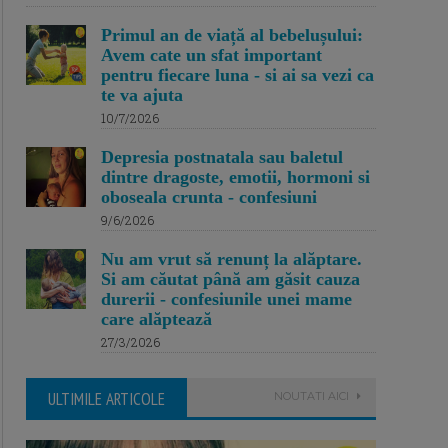
Primul an de viață al bebelușului:
Avem cate un sfat important
pentru fiecare luna - si ai sa vezi ca
te va ajuta
10/7/2026
Depresia postnatala sau baletul
dintre dragoste, emotii, hormoni si
oboseala crunta - confesiuni
9/6/2026
Nu am vrut să renunț la alăptare.
Si am căutat până am găsit cauza
durerii - confesiunile unei mame
care alăptează
27/3/2026
ULTIMILE ARTICOLE
NOUTATI AICI