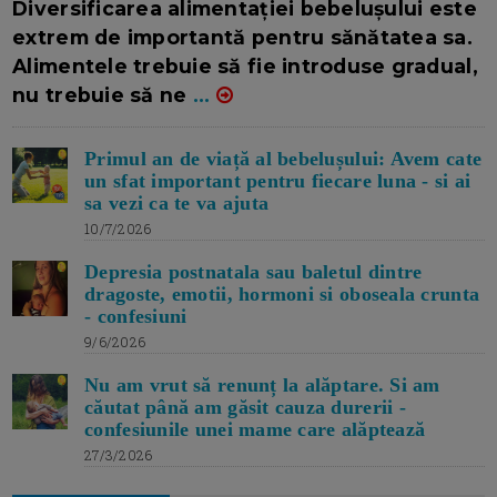
Diversificarea alimentației bebelușului este
extrem de importantă pentru sănătatea sa.
Alimentele trebuie să fie introduse gradual,
nu trebuie să ne
...
Primul an de viață al bebelușului: Avem cate
un sfat important pentru fiecare luna - si ai
sa vezi ca te va ajuta
10/7/2026
Depresia postnatala sau baletul dintre
dragoste, emotii, hormoni si oboseala crunta
- confesiuni
9/6/2026
Nu am vrut să renunț la alăptare. Si am
căutat până am găsit cauza durerii -
confesiunile unei mame care alăptează
27/3/2026