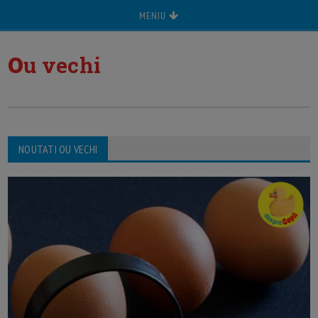
MENIU
o
u vechi
NOUTATI OU VECHI