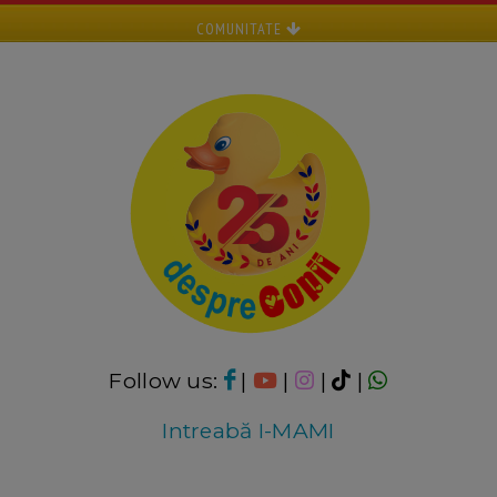
COMUNITATE
Follow us:
|
|
|
|
Intreabă I-MAMI