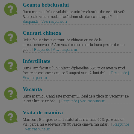
Geanta bebelusului
Buna mamici. Mai e valabila geanta bebelusului din ce stiti voi?
Sau poate vreun moderator/administrator sa ma ajute? ... |
Raspunde | Vezi raspunsuri
Cursuri chineza
Hei! a facut cineva cursuri de chineza cu cei de la
cursurichineza.ro? Am vazut ca au o oferta buna pe site dar nu
gas... |
Raspunde | Vezi raspunsuri
Infertilitate
Bună, am făcut 3 luni injectii diphereline 3,75 pt ca aveam mici
focare de endometrioza, pe 9 august sunt 2 luni de l... |
Raspunde |
Vezi raspunsuri
Vacanta
Buna mamici! Cand este momentul ideal de a pleca in vacanta? De
la cate luni și unde? ... |
Raspunde | Vezi raspunsuri
Viata de mamica
Mamicii , E impresionant statutul de mamica 🥹 Si pare asa un
vis, parca nu e adevarat 🙈 🙈 Parca cineva ma intar... |
Raspunde
| Vezi raspunsuri