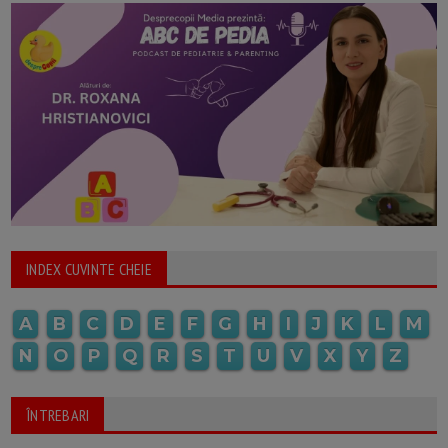
INDEX CUVINTE CHEIE
A
B
C
D
E
F
G
H
I
J
K
L
M
N
O
P
Q
R
S
T
U
V
X
Y
Z
ÎNTREBARI