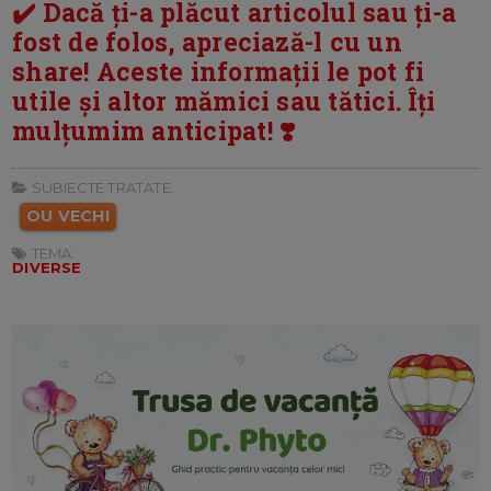
✔️ Dacă ți-a plăcut articolul sau ți-a
fost de folos, apreciază-l cu un
share! Aceste informații le pot fi
utile și altor mămici sau tătici. Îți
mulțumim anticipat! ❣️
SUBIECTE TRATATE:
OU VECHI
TEMA:
DIVERSE