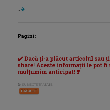
...
Pagini:
✔️ Dacă ți-a plăcut articolul sau ț
share! Aceste informații le pot fi u
mulțumim anticipat! ❣️
SUBIECTE TRATATE:
PACALIT