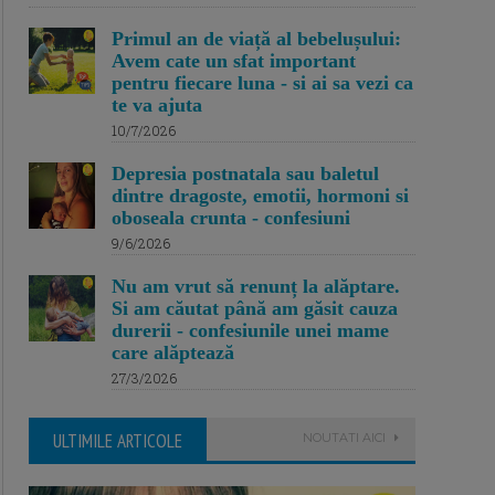
Primul an de viață al bebelușului:
Avem cate un sfat important
pentru fiecare luna - si ai sa vezi ca
te va ajuta
10/7/2026
Depresia postnatala sau baletul
dintre dragoste, emotii, hormoni si
oboseala crunta - confesiuni
9/6/2026
Nu am vrut să renunț la alăptare.
Si am căutat până am găsit cauza
durerii - confesiunile unei mame
care alăptează
27/3/2026
ULTIMILE ARTICOLE
NOUTATI AICI