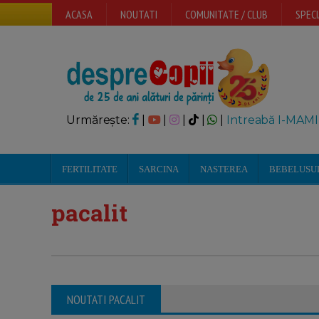
ACASA
NOUTATI
COMUNITATE / CLUB
SPECI
Urmărește:
|
|
|
|
|
Intreabă I-MAMI
FERTILITATE
SARCINA
NASTEREA
BEBELUSU
pacalit
NOUTATI PACALIT
Ursul pacalit de vulpe