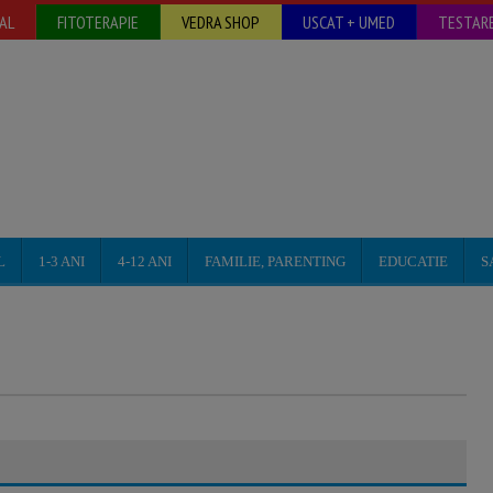
AL
FITOTERAPIE
VEDRA SHOP
USCAT + UMED
TESTARE
L
1-3 ANI
4-12 ANI
FAMILIE, PARENTING
EDUCATIE
S