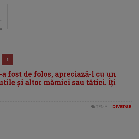
1
i-a fost de folos, apreciază-l cu un
tile și altor mămici sau tătici. Îți
TEMA:
DIVERSE