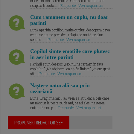
orice. Un ton. O remarcă. Cine s-a trezit din nou
noaptea trecuta.... |
Raspunde | Vezi raspunsuri
Cum ramanem un cuplu, nu doar
parinti
După apariția copiilor, multe cupluri descoperă ceva
ce nu se spune prea des: relația se mută pe plan
secund. ... |
Raspunde | Vezi raspunsuri
Copilul simte emotiile care plutesc
in aer intre parinti
Părinții spun deseori: „Noi nu ne certăm în fața
copilului.” „Ne abținem, ca să fie liniște.” „Avem grijă
să... |
Raspunde | Vezi raspunsuri
Naștere naturală sau prin
cezariană
Bună, Dragi mămici, aș vrea să știu dacă cele care
au născut la peste 38 de ani, ce ați ales: nașterea
naturală sau p... |
Raspunde | Vezi raspunsuri
PROPUNERI REDACTOR SEF