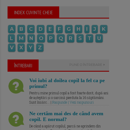
INDEX CUVINTE CHEIE
A
B
C
D
E
F
G
H
I
J
K
L
M
N
O
P
Q
R
S
T
U
V
X
Y
Z
ÎNTREBARI
PUNE O ÎNTREBARE
Voi iubi al doilea copil la fel ca pe
primul?
Pentru mine primul copil a fost foarte dorit, după ani
de așteptări și o sarcină pierduta la 16 săptămâni.
Sunt însărc... |
Raspunde | Vezi raspunsuri
Ne certăm mai des de când avem
copil. E normal?
De când a apărut copilul, parcă ne aprindem din