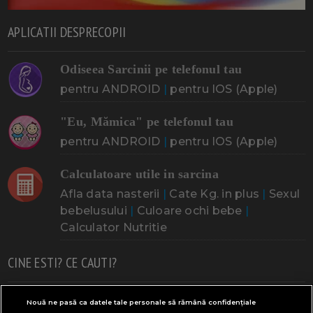
APLICATII DESPRECOPII
Odiseea Sarcinii pe telefonul tau
pentru ANDROID
|
pentru IOS (Apple)
"Eu, Mămica" pe telefonul tau
pentru ANDROID
|
pentru IOS (Apple)
Calculatoare utile in sarcina
Afla data nasterii
|
Cate Kg. in plus
|
Sexul
bebelusului
|
Culoare ochi bebe
|
Calculator Nutritie
CINE ESTI? CE CAUTI?
Doresc un copil
Adoptia
Probleme cu sarcina
Nouă ne pasă ca datele tale personale să rămână confidențiale