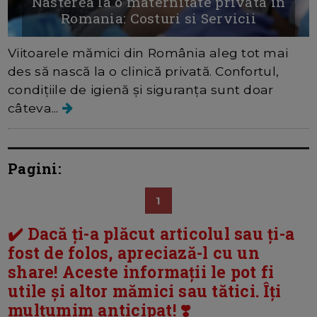
Nasterea la o maternitate privata in
Romania: Costuri si Servicii
Viitoarele mămici din România aleg tot mai
des să nască la o clinică privată. Confortul,
condițiile de igienă și siguranța sunt doar
câteva...
Pagini:
1
✔️ Dacă ți-a plăcut articolul sau ți-a
fost de folos, apreciază-l cu un
share! Aceste informații le pot fi
utile și altor mămici sau tătici. Îți
mulțumim anticipat! ❣️