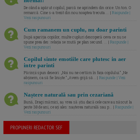
normal?
De când a apărut copilul, parcă ne aprindem din orice. Un ton. O
remarcă. Cine s-a trezit din nou noaptea trecuta.... |
Raspunde |
Vezi raspunsuri
Cum ramanem un cuplu, nu doar parinti
După apariția copiilor, multe cupluri descoperă ceva ce nu se
spune prea des: relația se mută pe plan secund. ... |
Raspunde |
Vezi raspunsuri
Copilul simte emotiile care plutesc in aer
intre parinti
Părinții spun deseori: „Noi nu ne certăm în fața copilului.” „Ne
abținem, ca să fie liniște.” „Avem grijă să... |
Raspunde | Vezi
raspunsuri
Naștere naturală sau prin cezariană
Bună, Dragi mămici, aș vrea să știu dacă cele care au născut la
peste 38 de ani, ce ați ales: nașterea naturală sau p... |
Raspunde |
Vezi raspunsuri
PROPUNERI REDACTOR SEF