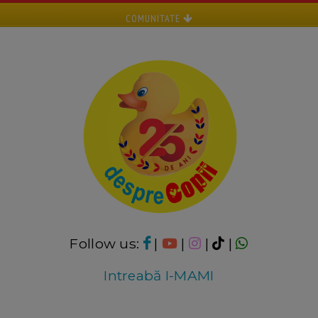
COMUNITATE
Follow us:
|
|
|
|
Intreabă I-MAMI