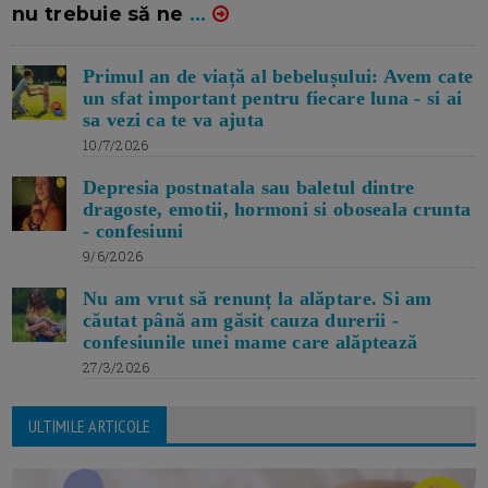
nu trebuie să ne
...
Primul an de viață al bebelușului: Avem cate
un sfat important pentru fiecare luna - si ai
sa vezi ca te va ajuta
10/7/2026
Depresia postnatala sau baletul dintre
dragoste, emotii, hormoni si oboseala crunta
- confesiuni
9/6/2026
Nu am vrut să renunț la alăptare. Si am
căutat până am găsit cauza durerii -
confesiunile unei mame care alăptează
27/3/2026
ULTIMILE ARTICOLE