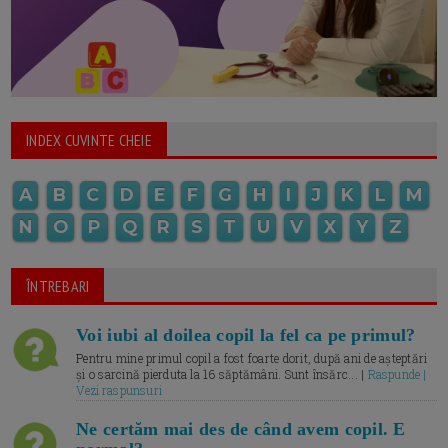
INDEX CUVINTE CHEIE
A
B
C
D
E
F
G
H
I
J
K
L
M
N
O
P
Q
R
S
T
U
V
X
Y
Z
ÎNTREBARI
Voi iubi al doilea copil la fel ca pe primul?
Pentru mine primul copil a fost foarte dorit, după ani de așteptări
și o sarcină pierduta la 16 săptămâni. Sunt însărc... |
Raspunde |
Vezi raspunsuri
Ne certăm mai des de când avem copil. E