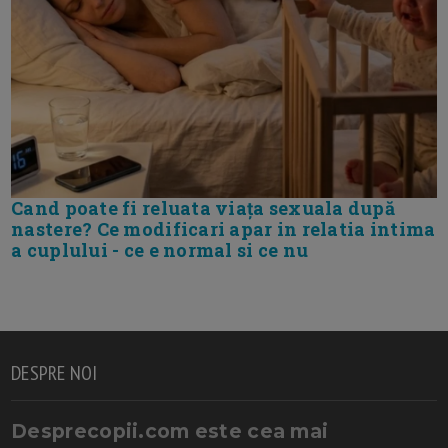
Cand poate fi reluata viața sexuala după
nastere? Ce modificari apar in relatia intima
a cuplului - ce e normal si ce nu
DESPRE NOI
Desprecopii.com este cea mai