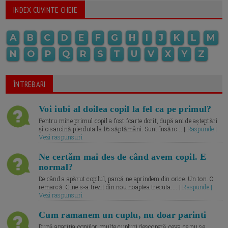
INDEX CUVINTE CHEIE
A
B
C
D
E
F
G
H
I
J
K
L
M
N
O
P
Q
R
S
T
U
V
X
Y
Z
ÎNTREBARI
Voi iubi al doilea copil la fel ca pe primul?
Pentru mine primul copil a fost foarte dorit, după ani de așteptări
și o sarcină pierduta la 16 săptămâni. Sunt însărc... |
Raspunde |
Vezi raspunsuri
Ne certăm mai des de când avem copil. E
normal?
De când a apărut copilul, parcă ne aprindem din orice. Un ton. O
remarcă. Cine s-a trezit din nou noaptea trecuta.... |
Raspunde |
Vezi raspunsuri
Cum ramanem un cuplu, nu doar parinti
După apariția copiilor, multe cupluri descoperă ceva ce nu se