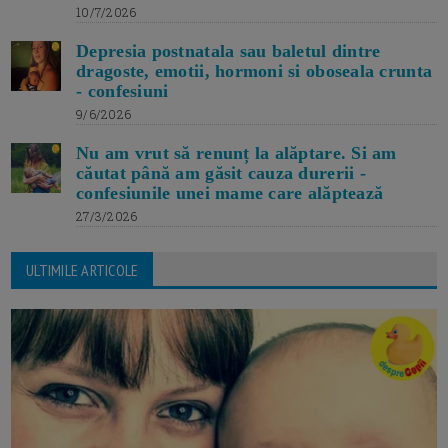
10/7/2026
Depresia postnatala sau baletul dintre
dragoste, emotii, hormoni si oboseala crunta
- confesiuni
9/6/2026
Nu am vrut să renunț la alăptare. Si am
căutat până am găsit cauza durerii -
confesiunile unei mame care alăptează
27/3/2026
ULTIMILE ARTICOLE