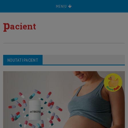
MENIU
p
acient
NOUTATI PACIENT