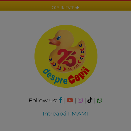
COMUNITATE
Follow us:
|
|
|
|
Intreabă I-MAMI