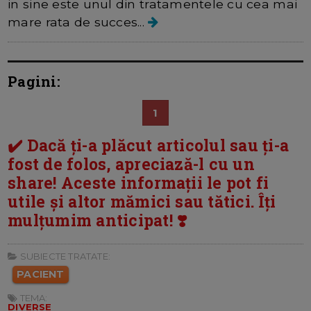
in sine este unul din tratamentele cu cea mai
mare rata de succes...
Pagini:
1
✔️ Dacă ți-a plăcut articolul sau ți-a
fost de folos, apreciază-l cu un
share! Aceste informații le pot fi
utile și altor mămici sau tătici. Îți
mulțumim anticipat! ❣️
SUBIECTE TRATATE:
PACIENT
TEMA:
DIVERSE