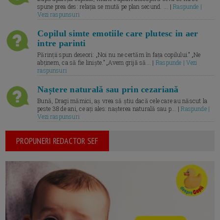
spune prea des: relația se mută pe plan secund. ... |
Raspunde |
Vezi raspunsuri
Copilul simte emotiile care plutesc in aer
intre parinti
Părinții spun deseori: „Noi nu ne certăm în fața copilului.” „Ne
abținem, ca să fie liniște.” „Avem grijă să... |
Raspunde | Vezi
raspunsuri
Naștere naturală sau prin cezariană
Bună, Dragi mămici, aș vrea să știu dacă cele care au născut la
peste 38 de ani, ce ați ales: nașterea naturală sau p... |
Raspunde |
Vezi raspunsuri
PROPUNERI REDACTOR SEF