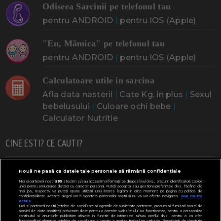
Odiseea Sarcinii pe telefonul tau
pentru ANDROID
|
pentru IOS (Apple)
"Eu, Mămica" pe telefonul tau
pentru ANDROID
|
pentru IOS (Apple)
Calculatoare utile in sarcina
Afla data nasterii
|
Cate Kg. in plus
|
Sexul
bebelusului
|
Culoare ochi bebe
|
Calculator Nutritie
CINE ESTI? CE CAUTI?
Doresc un copil
Adoptia
Probleme cu sarcina
Nouă ne pasă ca datele tale personale să rămână confidențiale
Noi și partenerii noștri
589
stocăm și/sau accesăm informații pe dispozitivul dvs., precum identificatorii cookie
Urmeaza sa nasc
Probleme alaptare
Bebe plange
unici pentru prelucrarea datelor cu caracter personal. Puteți accepta sau gestiona preferințele dvs. făcând clic
mai jos, respectiv vă puteți opune utilizării unui interes legitim în orice moment pe pagina cu politica de
confidențialitate. Aceste alegeri vor fi raportate partenerilor noștri și nu vă vor afecta navigarea.
Mai multe
Bebe febra
Caut bona
Cresa, Gradinta
detalii
Noi si partenerii nostri (retelele de socializare si agentiile de publicitate partenere, precum si furnizorii nostri de
servicii de date analitice) prelucram date pentru a permite website-ului sa functioneze, pentru a personaliza
Mergem la scoala
Copil bolnav
Copii cu nevoi speciale
continutul si anunturile publicitare afisate in functie de interesele si/sau profilul dvs., pentru a va oferi
functionalitati aferente retelelor de socializare si pentru a analiza traficul pe website. Beneficiati de drepturile