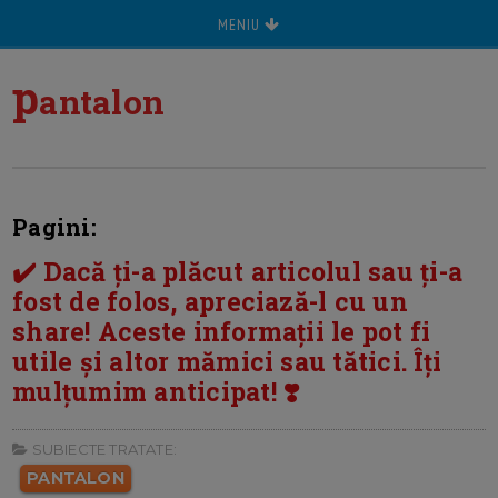
MENIU
p
antalon
Pagini:
✔️ Dacă ți-a plăcut articolul sau ți-a
fost de folos, apreciază-l cu un
share! Aceste informații le pot fi
utile și altor mămici sau tătici. Îți
mulțumim anticipat! ❣️
SUBIECTE TRATATE:
PANTALON