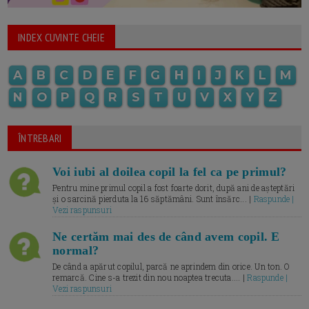
INDEX CUVINTE CHEIE
A
B
C
D
E
F
G
H
I
J
K
L
M
N
O
P
Q
R
S
T
U
V
X
Y
Z
ÎNTREBARI
Voi iubi al doilea copil la fel ca pe primul?
Pentru mine primul copil a fost foarte dorit, după ani de așteptări
și o sarcină pierduta la 16 săptămâni. Sunt însărc... |
Raspunde |
Vezi raspunsuri
Ne certăm mai des de când avem copil. E
normal?
De când a apărut copilul, parcă ne aprindem din orice. Un ton. O
remarcă. Cine s-a trezit din nou noaptea trecuta.... |
Raspunde |
Vezi raspunsuri