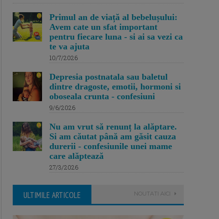
Primul an de viață al bebelușului:
Avem cate un sfat important
pentru fiecare luna - si ai sa vezi ca
te va ajuta
10/7/2026
Depresia postnatala sau baletul
dintre dragoste, emotii, hormoni si
oboseala crunta - confesiuni
9/6/2026
Nu am vrut să renunț la alăptare.
Si am căutat până am găsit cauza
durerii - confesiunile unei mame
care alăptează
27/3/2026
ULTIMILE ARTICOLE
NOUTATI AICI