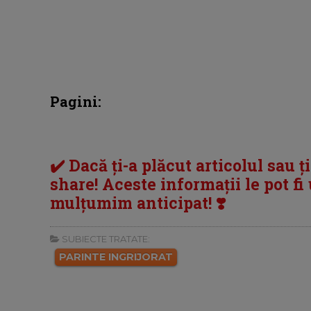
Pagini:
✔️ Dacă ți-a plăcut articolul sau ț
share! Aceste informații le pot fi u
mulțumim anticipat! ❣️
SUBIECTE TRATATE:
PARINTE INGRIJORAT