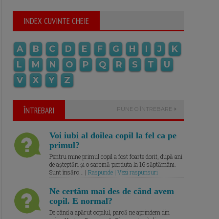
INDEX CUVINTE CHEIE
A
B
C
D
E
F
G
H
I
J
K
L
M
N
O
P
Q
R
S
T
U
V
X
Y
Z
ÎNTREBARI
PUNE O ÎNTREBARE
Voi iubi al doilea copil la fel ca pe
primul?
Pentru mine primul copil a fost foarte dorit, după ani
de așteptări și o sarcină pierduta la 16 săptămâni.
Sunt însărc... |
Raspunde | Vezi raspunsuri
Ne certăm mai des de când avem
copil. E normal?
De când a apărut copilul, parcă ne aprindem din