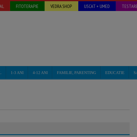
AL
FITOTERAPIE
VEDRA SHOP
USCAT + UMED
TESTARE
L
1-3 ANI
4-12 ANI
FAMILIE, PARENTING
EDUCATIE
S