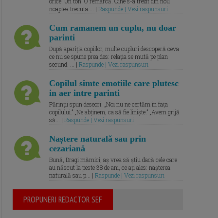
orice. Un ton. O remarcă. Cine s-a trezit din nou
noaptea trecuta.... |
Raspunde | Vezi raspunsuri
Cum ramanem un cuplu, nu doar
parinti
După apariția copiilor, multe cupluri descoperă ceva
ce nu se spune prea des: relația se mută pe plan
secund. ... |
Raspunde | Vezi raspunsuri
Copilul simte emotiile care plutesc
in aer intre parinti
Părinții spun deseori: „Noi nu ne certăm în fața
copilului.” „Ne abținem, ca să fie liniște.” „Avem grijă
să... |
Raspunde | Vezi raspunsuri
Naștere naturală sau prin
cezariană
Bună, Dragi mămici, aș vrea să știu dacă cele care
au născut la peste 38 de ani, ce ați ales: nașterea
naturală sau p... |
Raspunde | Vezi raspunsuri
PROPUNERI REDACTOR SEF