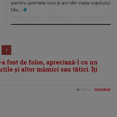
pentru primele luni și ani din viața copilului
tău....
1
i-a fost de folos, apreciază-l cu un
tile și altor mămici sau tătici. Îți
TEMA:
DIVERSE