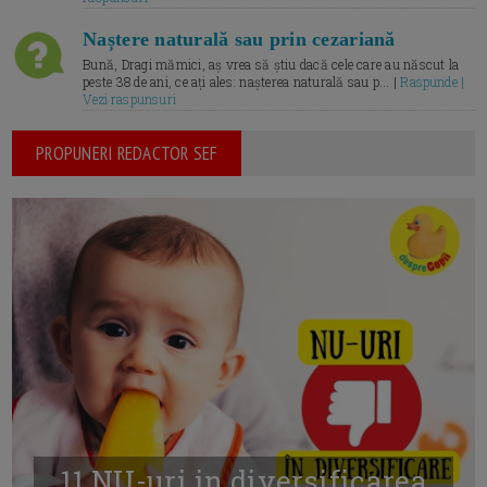
Naștere naturală sau prin cezariană
Bună, Dragi mămici, aș vrea să știu dacă cele care au născut la
peste 38 de ani, ce ați ales: nașterea naturală sau p... |
Raspunde |
Vezi raspunsuri
PROPUNERI REDACTOR SEF
11 NU-uri in diversificarea