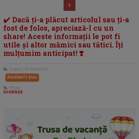
1
✔️ Dacă ți-a plăcut articolul sau ți-a
fost de folos, apreciază-l cu un
share! Aceste informații le pot fi
utile și altor mămici sau tătici. Îți
mulțumim anticipat! ❣️
SUBIECTE TRATATE:
PARINTI RAI
TEMA:
DIVERSE