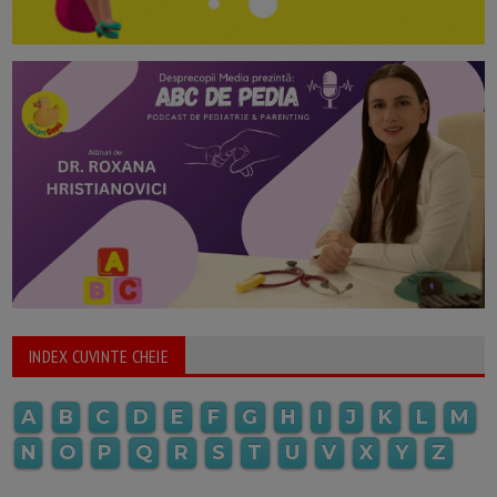
INDEX CUVINTE CHEIE
A
B
C
D
E
F
G
H
I
J
K
L
M
N
O
P
Q
R
S
T
U
V
X
Y
Z