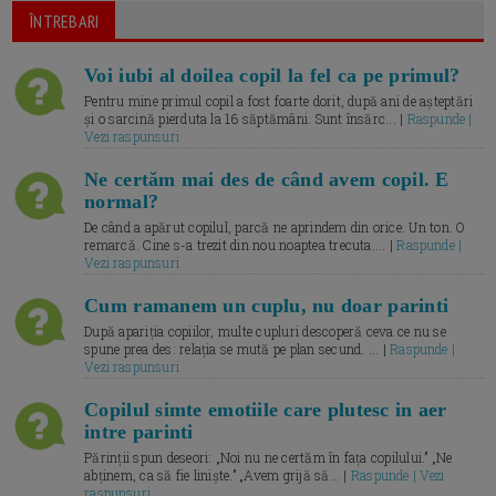
ÎNTREBARI
Voi iubi al doilea copil la fel ca pe primul?
Pentru mine primul copil a fost foarte dorit, după ani de așteptări
și o sarcină pierduta la 16 săptămâni. Sunt însărc... |
Raspunde |
Vezi raspunsuri
Ne certăm mai des de când avem copil. E
normal?
De când a apărut copilul, parcă ne aprindem din orice. Un ton. O
remarcă. Cine s-a trezit din nou noaptea trecuta.... |
Raspunde |
Vezi raspunsuri
Cum ramanem un cuplu, nu doar parinti
După apariția copiilor, multe cupluri descoperă ceva ce nu se
spune prea des: relația se mută pe plan secund. ... |
Raspunde |
Vezi raspunsuri
Copilul simte emotiile care plutesc in aer
intre parinti
Părinții spun deseori: „Noi nu ne certăm în fața copilului.” „Ne
abținem, ca să fie liniște.” „Avem grijă să... |
Raspunde | Vezi
raspunsuri