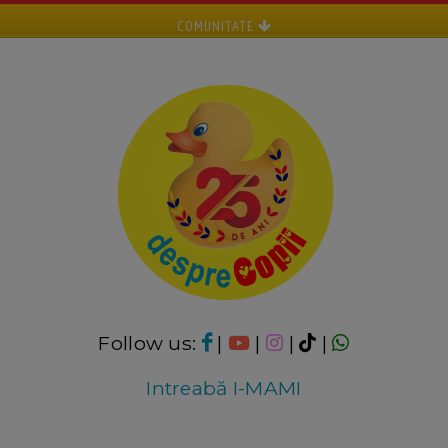
COMUNITATE
Follow us:
|
|
|
|
Intreabă I-MAMI