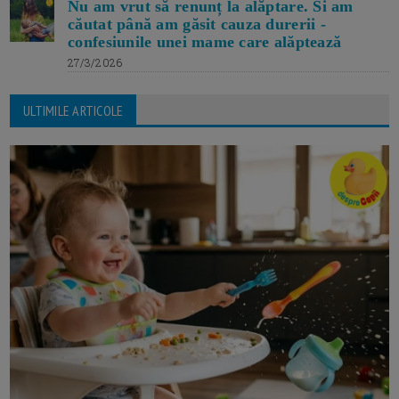
Nu am vrut să renunț la alăptare. Si am
căutat până am găsit cauza durerii -
confesiunile unei mame care alăptează
27/3/2026
ULTIMILE ARTICOLE