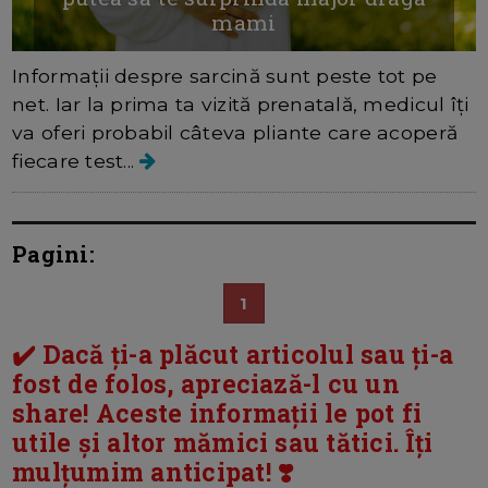
mami
Informații despre sarcină sunt peste tot pe
net. Iar la prima ta vizită prenatală, medicul îți
va oferi probabil câteva pliante care acoperă
fiecare test...
Pagini:
1
✔️ Dacă ți-a plăcut articolul sau ți-a
fost de folos, apreciază-l cu un
share! Aceste informații le pot fi
utile și altor mămici sau tătici. Îți
mulțumim anticipat! ❣️