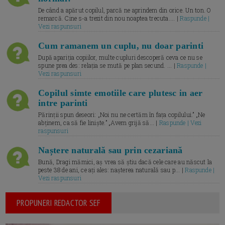
De când a apărut copilul, parcă ne aprindem din orice. Un ton. O
remarcă. Cine s-a trezit din nou noaptea trecuta.... |
Raspunde |
Vezi raspunsuri
Cum ramanem un cuplu, nu doar parinti
După apariția copiilor, multe cupluri descoperă ceva ce nu se
spune prea des: relația se mută pe plan secund. ... |
Raspunde |
Vezi raspunsuri
Copilul simte emotiile care plutesc in aer
intre parinti
Părinții spun deseori: „Noi nu ne certăm în fața copilului.” „Ne
abținem, ca să fie liniște.” „Avem grijă să... |
Raspunde | Vezi
raspunsuri
Naștere naturală sau prin cezariană
Bună, Dragi mămici, aș vrea să știu dacă cele care au născut la
peste 38 de ani, ce ați ales: nașterea naturală sau p... |
Raspunde |
Vezi raspunsuri
PROPUNERI REDACTOR SEF