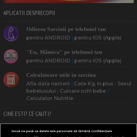
APLICATII DESPRECOPII
Odiseea Sarcinii pe telefonul tau
pentru ANDROID
|
pentru IOS (Apple)
"Eu, Mămica" pe telefonul tau
pentru ANDROID
|
pentru IOS (Apple)
Calculatoare utile in sarcina
Afla data nasterii
|
Cate Kg. in plus
|
Sexul
bebelusului
|
Culoare ochi bebe
|
Calculator Nutritie
CINE ESTI? CE CAUTI?
Doresc un copil
Adoptia
Probleme cu sarcina
Nouă ne pasă ca datele tale personale să rămână confidențiale