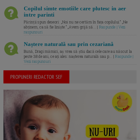
Copilul simte emotiile care plutesc in aer
intre parinti
Părinții spun deseori: „Noi nu ne certăm în fața copilului.” „Ne
abținem, ca să fie liniște.” „Avem grijă să... |
Raspunde | Vezi
raspunsuri
Naștere naturală sau prin cezariană
Bună, Dragi mămici, aș vrea să știu dacă cele care au născut la
peste 38 de ani, ce ați ales: nașterea naturală sau p... |
Raspunde |
Vezi raspunsuri
PROPUNERI REDACTOR SEF