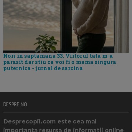
Nori in saptamana 33. Viitorul tata m-a
parasit dar stiu ca voi fi o mama singura
puternica - jurnal de sarcina
DESPRE NOI
Desprecopii.com este cea mai
importanta resursa de informatii online