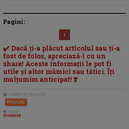
Pagini:
1
✔️ Dacă ți-a plăcut articolul sau ți-a
fost de folos, apreciază-l cu un
share! Aceste informații le pot fi
utile și altor mămici sau tătici. Îți
mulțumim anticipat! ❣️
SUBIECTE TRATATE:
PASCAL
TEMA:
DIVERSE