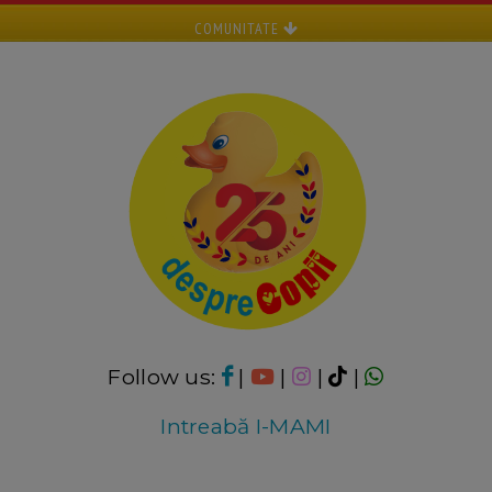
COMUNITATE
Follow us:
|
|
|
|
Intreabă I-MAMI