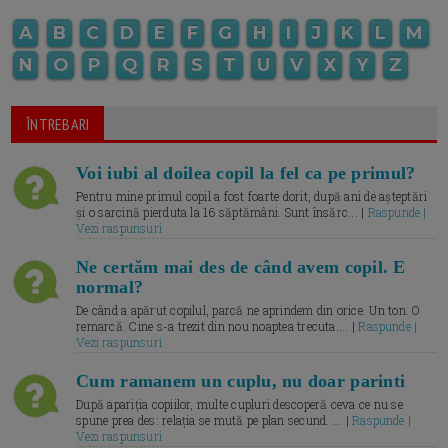
A
B
C
D
E
F
G
H
I
J
K
L
M
N
O
P
Q
R
S
T
U
V
X
Y
Z
ÎNTREBARI
Voi iubi al doilea copil la fel ca pe primul?
Pentru mine primul copil a fost foarte dorit, după ani de așteptări
și o sarcină pierduta la 16 săptămâni. Sunt însărc... |
Raspunde |
Vezi raspunsuri
Ne certăm mai des de când avem copil. E
normal?
De când a apărut copilul, parcă ne aprindem din orice. Un ton. O
remarcă. Cine s-a trezit din nou noaptea trecuta.... |
Raspunde |
Vezi raspunsuri
Cum ramanem un cuplu, nu doar parinti
După apariția copiilor, multe cupluri descoperă ceva ce nu se
spune prea des: relația se mută pe plan secund. ... |
Raspunde |
Vezi raspunsuri