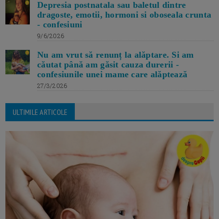
Depresia postnatala sau baletul dintre
dragoste, emotii, hormoni si oboseala crunta
- confesiuni
9/6/2026
Nu am vrut să renunț la alăptare. Si am
căutat până am găsit cauza durerii -
confesiunile unei mame care alăptează
27/3/2026
ULTIMILE ARTICOLE