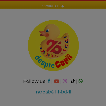
COMUNITATE
Follow us:
|
|
|
|
Intreabă I-MAMI