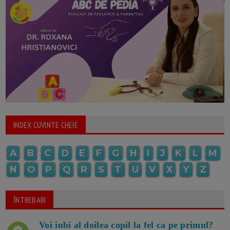
INDEX CUVINTE CHEIE
A
B
C
D
E
F
G
H
I
J
K
L
M
N
O
P
Q
R
S
T
U
V
X
Y
Z
ÎNTREBARI
Voi iubi al doilea copil la fel ca pe primul?