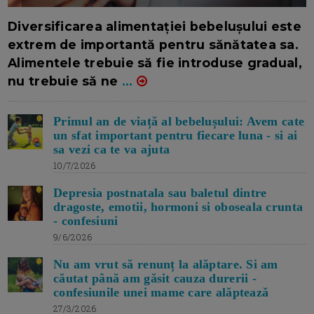
16/7/2026
AUTOR: EDITOR DC.
Diversificarea alimentației bebelușului este
extrem de importantă pentru sănătatea sa.
Alimentele trebuie să fie introduse gradual,
nu trebuie să ne
...
Primul an de viață al bebelușului: Avem cate
un sfat important pentru fiecare luna - si ai
sa vezi ca te va ajuta
10/7/2026
Depresia postnatala sau baletul dintre
dragoste, emotii, hormoni si oboseala crunta
- confesiuni
9/6/2026
Nu am vrut să renunț la alăptare. Si am
căutat până am găsit cauza durerii -
confesiunile unei mame care alăptează
27/3/2026