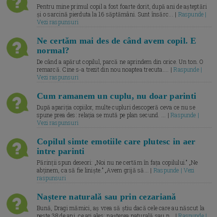
Pentru mine primul copil a fost foarte dorit, după ani de așteptări
și o sarcină pierduta la 16 săptămâni. Sunt însărc... |
Raspunde |
Vezi raspunsuri
Ne certăm mai des de când avem copil. E
normal?
De când a apărut copilul, parcă ne aprindem din orice. Un ton. O
remarcă. Cine s-a trezit din nou noaptea trecuta.... |
Raspunde |
Vezi raspunsuri
Cum ramanem un cuplu, nu doar parinti
După apariția copiilor, multe cupluri descoperă ceva ce nu se
spune prea des: relația se mută pe plan secund. ... |
Raspunde |
Vezi raspunsuri
Copilul simte emotiile care plutesc in aer
intre parinti
Părinții spun deseori: „Noi nu ne certăm în fața copilului.” „Ne
abținem, ca să fie liniște.” „Avem grijă să... |
Raspunde | Vezi
raspunsuri
Naștere naturală sau prin cezariană
Bună, Dragi mămici, aș vrea să știu dacă cele care au născut la
peste 38 de ani, ce ați ales: nașterea naturală sau p... |
Raspunde |