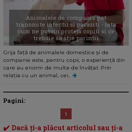
Animalele de companie pot
transmite infectii si paraziti - iata
cum ne putem proteja copiii si ce
trebuie sa stie parintii
Grija față de animalele domestice și de
companie este, pentru copii, o experiență din
care au enorm de multe de învățat. Prin
relația cu un animal, cei...
Pagini:
1
✔️ Dacă ți-a plăcut articolul sau ți-a