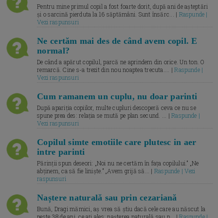
Pentru mine primul copil a fost foarte dorit, după ani de așteptări
și o sarcină pierduta la 16 săptămâni. Sunt însărc... |
Raspunde |
Vezi raspunsuri
Ne certăm mai des de când avem copil. E
normal?
De când a apărut copilul, parcă ne aprindem din orice. Un ton. O
remarcă. Cine s-a trezit din nou noaptea trecuta.... |
Raspunde |
Vezi raspunsuri
Cum ramanem un cuplu, nu doar parinti
După apariția copiilor, multe cupluri descoperă ceva ce nu se
spune prea des: relația se mută pe plan secund. ... |
Raspunde |
Vezi raspunsuri
Copilul simte emotiile care plutesc in aer
intre parinti
Părinții spun deseori: „Noi nu ne certăm în fața copilului.” „Ne
abținem, ca să fie liniște.” „Avem grijă să... |
Raspunde | Vezi
raspunsuri
Naștere naturală sau prin cezariană
Bună, Dragi mămici, aș vrea să știu dacă cele care au născut la
peste 38 de ani, ce ați ales: nașterea naturală sau p... |
Raspunde |