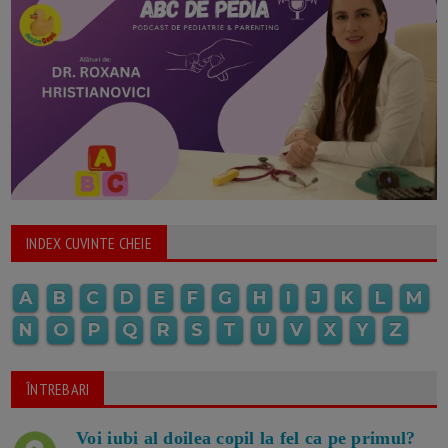
INDEX CUVINTE CHEIE
A
B
C
D
E
F
G
H
I
J
K
L
M
N
O
P
Q
R
S
T
U
V
X
Y
Z
ÎNTREBARI
Voi iubi al doilea copil la fel ca pe primul?