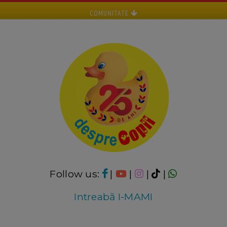
COMUNITATE
Follow us:
|
|
|
|
Intreabă I-MAMI