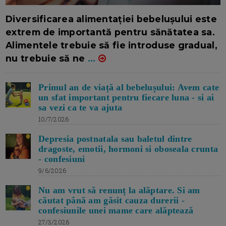
16/7/2026
AUTOR: EDITOR DC.
Diversificarea alimentației bebelușului este
extrem de importantă pentru sănătatea sa.
Alimentele trebuie să fie introduse gradual,
nu trebuie să ne
...
Primul an de viață al bebelușului: Avem cate
un sfat important pentru fiecare luna - si ai
sa vezi ca te va ajuta
10/7/2026
Depresia postnatala sau baletul dintre
dragoste, emotii, hormoni si oboseala crunta
- confesiuni
9/6/2026
Nu am vrut să renunț la alăptare. Si am
căutat până am găsit cauza durerii -
confesiunile unei mame care alăptează
27/3/2026