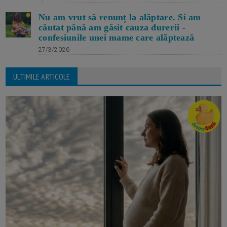
Nu am vrut să renunț la alăptare. Si am
căutat până am găsit cauza durerii -
confesiunile unei mame care alăptează
27/3/2026
ULTIMILE ARTICOLE