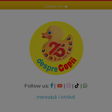
COMUNITATE
Follow us:
|
|
|
|
Intreabă I-MAMI