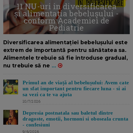
11 NU-uri in diversificarea
și alimentația bebelușului -
conform Academiei de
Pediatrie
16/7/2026
AUTOR: EDITOR DC.
Diversificarea alimentației bebelușului este
extrem de importantă pentru sănătatea sa.
Alimentele trebuie să fie introduse gradual,
nu trebuie să ne
...
Primul an de viață al bebelușului: Avem cate
un sfat important pentru fiecare luna - si ai
sa vezi ca te va ajuta
10/7/2026
Depresia postnatala sau baletul dintre
dragoste, emotii, hormoni si oboseala crunta
- confesiuni
9/6/2026