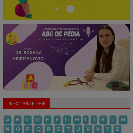
INDEX CUVINTE CHEIE
A
B
C
D
E
F
G
H
I
J
K
L
M
N
O
P
Q
R
S
T
U
V
X
Y
Z