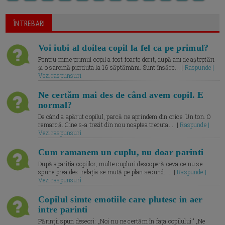
ÎNTREBARI
Voi iubi al doilea copil la fel ca pe primul?
Pentru mine primul copil a fost foarte dorit, după ani de așteptări
și o sarcină pierduta la 16 săptămâni. Sunt însărc... |
Raspunde |
Vezi raspunsuri
Ne certăm mai des de când avem copil. E
normal?
De când a apărut copilul, parcă ne aprindem din orice. Un ton. O
remarcă. Cine s-a trezit din nou noaptea trecuta.... |
Raspunde |
Vezi raspunsuri
Cum ramanem un cuplu, nu doar parinti
După apariția copiilor, multe cupluri descoperă ceva ce nu se
spune prea des: relația se mută pe plan secund. ... |
Raspunde |
Vezi raspunsuri
Copilul simte emotiile care plutesc in aer
intre parinti
Părinții spun deseori: „Noi nu ne certăm în fața copilului.” „Ne