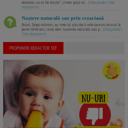
abținem, ca să fie liniște.” „Avem grijă să... |
Raspunde | Vezi
raspunsuri
Naștere naturală sau prin cezariană
Bună, Dragi mămici, aș vrea să știu dacă cele care au născut la
peste 38 de ani, ce ați ales: nașterea naturală sau p... |
Raspunde |
Vezi raspunsuri
PROPUNERI REDACTOR SEF