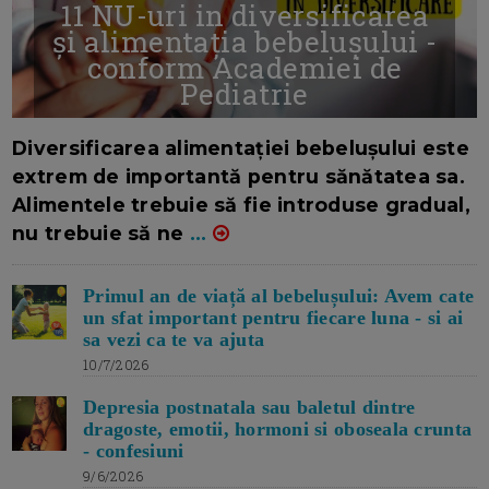
11 NU-uri in diversificarea
și alimentația bebelușului -
conform Academiei de
Pediatrie
16/7/2026
AUTOR: EDITOR DC.
Diversificarea alimentației bebelușului este
extrem de importantă pentru sănătatea sa.
Alimentele trebuie să fie introduse gradual,
nu trebuie să ne
...
Primul an de viață al bebelușului: Avem cate
un sfat important pentru fiecare luna - si ai
sa vezi ca te va ajuta
10/7/2026
Depresia postnatala sau baletul dintre
dragoste, emotii, hormoni si oboseala crunta
- confesiuni
9/6/2026