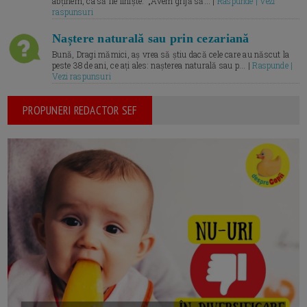
abținem, ca să fie liniște.” „Avem grijă să... |
Raspunde | Vezi
raspunsuri
Naștere naturală sau prin cezariană
Bună, Dragi mămici, aș vrea să știu dacă cele care au născut la
peste 38 de ani, ce ați ales: nașterea naturală sau p... |
Raspunde |
Vezi raspunsuri
PROPUNERI REDACTOR SEF