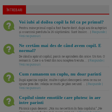
ÎNTREBARI
Voi iubi al doilea copil la fel ca pe primul?
Pentru mine primul copil a fost foarte dorit, după ani de așteptări
și o sarcină pierduta la 16 săptămâni. Sunt însărc... |
Raspunde |
Vezi raspunsuri
Ne certăm mai des de când avem copil. E
normal?
De când a apărut copilul, parcă ne aprindem din orice. Un ton. O
remarcă. Cine s-a trezit din nou noaptea trecuta.... |
Raspunde |
Vezi raspunsuri
Cum ramanem un cuplu, nu doar parinti
După apariția copiilor, multe cupluri descoperă ceva ce nu se
spune prea des: relația se mută pe plan secund. ... |
Raspunde |
Vezi raspunsuri
Copilul simte emotiile care plutesc in aer
intre parinti
Părinții spun deseori: „Noi nu ne certăm în fața copilului.” „Ne