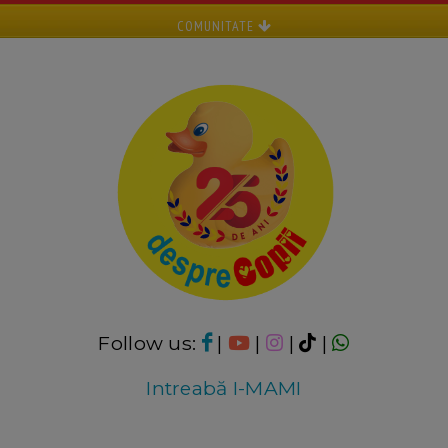
COMUNITATE
Follow us:
|
|
|
|
Intreabă I-MAMI