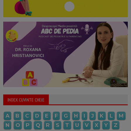
INDEX CUVINTE CHEIE
A
B
C
D
E
F
G
H
I
J
K
L
M
N
O
P
Q
R
S
T
U
V
X
Y
Z