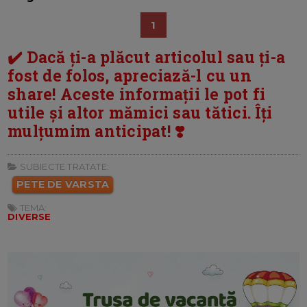
1
✔️ Dacă ți-a plăcut articolul sau ți-a
fost de folos, apreciază-l cu un
share! Aceste informații le pot fi
utile și altor mămici sau tătici. Îți
mulțumim anticipat! ❣️
SUBIECTE TRATATE:
PETE DE VARSTA
TEMA:
DIVERSE