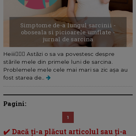
Simptome de-a lungul sarcinii -
oboseala si picioarele umflate -
jurnal de sarcina
Heiii🙋🏻‍♀️ Astăzi o sa va povestesc despre
stările mele din primele luni de sarcina.
Problemele mele cele mai mari sa zic așa au
fost starea de...
Pagini:
1
✔️ Dacă ți-a plăcut articolul sau ți-a