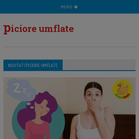
MENIU
p
iciore umflate
NOUTATI PICIORE UMFLATE