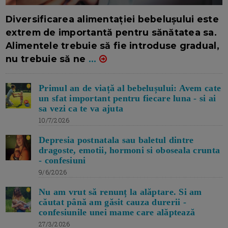
16/7/2026
AUTOR: EDITOR DC.
Diversificarea alimentației bebelușului este
extrem de importantă pentru sănătatea sa.
Alimentele trebuie să fie introduse gradual,
nu trebuie să ne
...
Primul an de viață al bebelușului: Avem cate
un sfat important pentru fiecare luna - si ai
sa vezi ca te va ajuta
10/7/2026
Depresia postnatala sau baletul dintre
dragoste, emotii, hormoni si oboseala crunta
- confesiuni
9/6/2026
Nu am vrut să renunț la alăptare. Si am
căutat până am găsit cauza durerii -
confesiunile unei mame care alăptează
27/3/2026