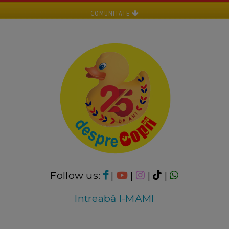
COMUNITATE
Follow us:
|
|
|
|
Intreabă I-MAMI