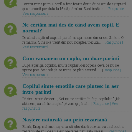
Pentru mine primul copil a fost foarte dorit, după ani de așteptări
și o sarcină pierduta la 16 săptămâni. Sunt însărc... |
Raspunde |
Vezi raspunsuri
Ne certăm mai des de când avem copil. E
normal?
De când a apărut copilul, parcă ne aprindem din orice. Un ton. O
remarcă. Cine s-a trezit din nou noaptea trecuta.... |
Raspunde |
Vezi raspunsuri
Cum ramanem un cuplu, nu doar parinti
După apariția copiilor, multe cupluri descoperă ceva ce nu se
spune prea des: relația se mută pe plan secund. ... |
Raspunde |
Vezi raspunsuri
Copilul simte emotiile care plutesc in aer
intre parinti
Părinții spun deseori: „Noi nu ne certăm în fața copilului.” „Ne
abținem, ca să fie liniște.” „Avem grijă să... |
Raspunde | Vezi
raspunsuri
Naștere naturală sau prin cezariană
Bună, Dragi mămici, aș vrea să știu dacă cele care au născut la
peste 38 de ani, ce ați ales: nașterea naturală sau p... |
Raspunde |