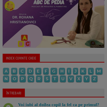
INDEX CUVINTE CHEIE
A
B
C
D
E
F
G
H
I
J
K
L
M
N
O
P
Q
R
S
T
U
V
X
Y
Z
ÎNTREBARI
Voi iubi al doilea copil la fel ca pe primul?