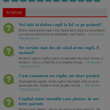
ÎNTREBARI
Voi iubi al doilea copil la fel ca pe primul?
Pentru mine primul copil a fost foarte dorit, după ani de așteptări
și o sarcină pierduta la 16 săptămâni. Sunt însărc... |
Raspunde |
Vezi raspunsuri
Ne certăm mai des de când avem copil. E
normal?
De când a apărut copilul, parcă ne aprindem din orice. Un ton. O
remarcă. Cine s-a trezit din nou noaptea trecuta.... |
Raspunde |
Vezi raspunsuri
Cum ramanem un cuplu, nu doar parinti
După apariția copiilor, multe cupluri descoperă ceva ce nu se
spune prea des: relația se mută pe plan secund. ... |
Raspunde |
Vezi raspunsuri
Copilul simte emotiile care plutesc in aer
intre parinti
Părinții spun deseori: „Noi nu ne certăm în fața copilului.” „Ne