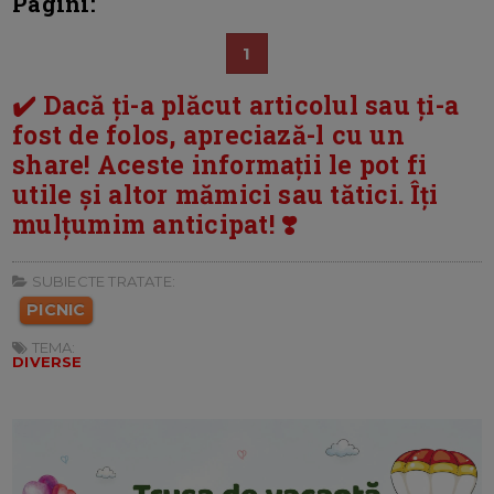
Pagini:
1
✔️ Dacă ți-a plăcut articolul sau ți-a
fost de folos, apreciază-l cu un
share! Aceste informații le pot fi
utile și altor mămici sau tătici. Îți
mulțumim anticipat! ❣️
SUBIECTE TRATATE:
PICNIC
TEMA:
DIVERSE