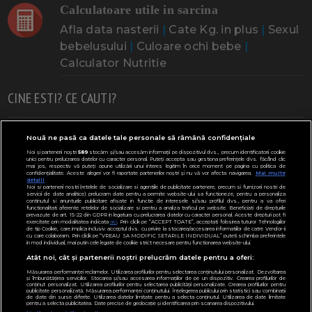
Calculatoare utile in sarcina
Afla data nasterii
|
Cate Kg. in plus
|
Sexul
bebelusului
|
Culoare ochi bebe
|
Calculator Nutritie
CINE ESTI? CE CAUTI?
Doresc un copil
Adoptia
Probleme cu sarcina
Nouă ne pasă ca datele tale personale să rămână confidențiale
Noi și partenerii noștri
589
stocăm și/sau accesăm informații pe dispozitivul dvs., precum identificatorii cookie
Urmeaza sa nasc
Probleme alaptare
Bebe plange
unici pentru prelucrarea datelor cu caracter personal. Puteți accepta sau gestiona preferințele dvs. făcând clic
mai jos, respectiv vă puteți opune utilizării unui interes legitim în orice moment pe pagina cu politica de
confidențialitate. Aceste alegeri vor fi raportate partenerilor noștri și nu vă vor afecta navigarea.
Mai multe
Bebe febra
Caut bona
Cresa, Gradinta
detalii
Noi si partenerii nostri (retelele de socializare si agentiile de publicitate partenere, precum si furnizorii nostri de
servicii de date analitice) prelucram date pentru a permite website-ului sa functioneze, pentru a personaliza
Mergem la scoala
Copil bolnav
Copii cu nevoi speciale
continutul si anunturile publicitare afisate in functie de interesele si/sau profilul dvs., pentru a va oferi
functionalitati aferente retelelor de socializare si pentru a analiza traficul pe website. Beneficiati de drepturile
prevazute de art. 15-22 din GDPR in legatura cu prelucrarea datelor cu caracter personal. Aceste drepturi pot fi
Gemeni, Tripleti
Legislativ
CONCURSURI
exercitate prin modalitatea indicata
aici
. Prin click pe “ACCEPT TOATE”, acceptati folosirea tuturor Tehnologiilor
de tip Cookie, care implica inclusiv acceptul dvs. cu privire la stocarea/accesarea informatiilor de catre Vendor-ii
cu care colaboram. Prin click pe “VREAU SA MODIFIC SETARILE INDIVIDUAL” puteti schimba preferintele
Modifică Setările
in mod individual, mai putin cele legate de cookie strict necesare pentru functionarea website-ului.
Atât noi, cât și partenerii noștri prelucrăm datele pentru a oferi:
Parteneri:
ClubulBebelusilor.ro
Măsurarea performanței reclamelor. Utilizarea profilurilor pentru selectarea conținutului personalizat. Dezvoltarea
și îmbunătățirea serviciilor. Stocarea și/sau accesarea informațiilor de pe un dispozitiv. Crearea profilurilor de
conținut personalizat. Utilizarea profilurilor pentru selectarea publicității personalizate. Crearea profilurilor pentru
publicitate personalizată. Măsurarea performanței conținutului. Înțelegerea publicului prin statistici sau combinații
de date din surse diferite. Utilizarea datelor limitate pentru a selecta conținutul. Utilizarea de date limitate
pentru a selecta publicitatea. Date precise de geolocație și identificarea prin scanarea dispozitivului.