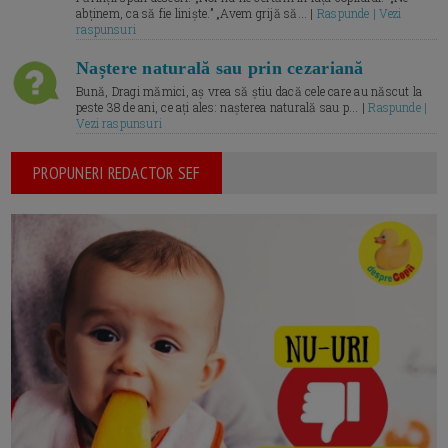
abținem, ca să fie liniște.” „Avem grijă să... |
Raspunde | Vezi
raspunsuri
Naștere naturală sau prin cezariană
Bună, Dragi mămici, aș vrea să știu dacă cele care au născut la
peste 38 de ani, ce ați ales: nașterea naturală sau p... |
Raspunde |
Vezi raspunsuri
PROPUNERI REDACTOR SEF