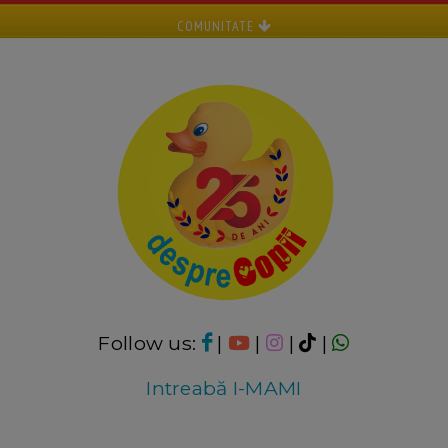
COMUNITATE
Follow us:
|
|
|
|
Intreabă I-MAMI