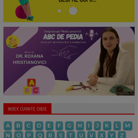
INDEX CUVINTE CHEIE
A
B
C
D
E
F
G
H
I
J
K
L
M
N
O
P
Q
R
S
T
U
V
X
Y
Z