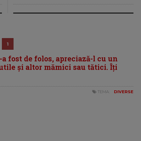
1
i-a fost de folos, apreciază-l cu un
tile și altor mămici sau tătici. Îți
TEMA:
DIVERSE