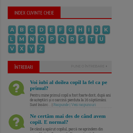
INDEX CUVINTE CHEIE
A
B
C
D
E
F
G
H
I
J
K
L
M
N
O
P
Q
R
S
T
U
V
X
Y
Z
ÎNTREBARI
PUNE O ÎNTREBARE
Voi iubi al doilea copil la fel ca pe
primul?
Pentru mine primul copil a fost foarte dorit, după ani
de așteptări și o sarcină pierduta la 16 săptămâni.
Sunt însărc... |
Raspunde | Vezi raspunsuri
Ne certăm mai des de când avem
copil. E normal?
De când a apărut copilul, parcă ne aprindem din