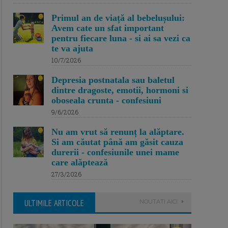
Primul an de viață al bebelușului:
Avem cate un sfat important
pentru fiecare luna - si ai sa vezi ca
te va ajuta
10/7/2026
Depresia postnatala sau baletul
dintre dragoste, emotii, hormoni si
oboseala crunta - confesiuni
9/6/2026
Nu am vrut să renunț la alăptare.
Si am căutat până am găsit cauza
durerii - confesiunile unei mame
care alăptează
27/3/2026
ULTIMILE ARTICOLE
NOUTATI AICI