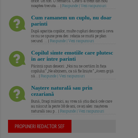
orice. Un ton. O remarcă. Cine s-a trezit din nou
noaptea trecuta.... |
Raspunde | Vezi raspunsuri
Cum ramanem un cuplu, nu doar
parinti
După apariția copiilor, multe cupluri descoperă ceva
ce nu se spune prea des: relația se mută pe plan
secund. ... |
Raspunde | Vezi raspunsuri
Copilul simte emotiile care plutesc
in aer intre parinti
Părinții spun deseori: „Noi nu ne certăm în fața
copilului.” „Ne abținem, ca să fie liniște.” „Avem grijă
să... |
Raspunde | Vezi raspunsuri
Naștere naturală sau prin
cezariană
Bună, Dragi mămici, aș vrea să știu dacă cele care
au născut la peste 38 de ani, ce ați ales: nașterea
naturală sau p... |
Raspunde | Vezi raspunsuri
PROPUNERI REDACTOR SEF