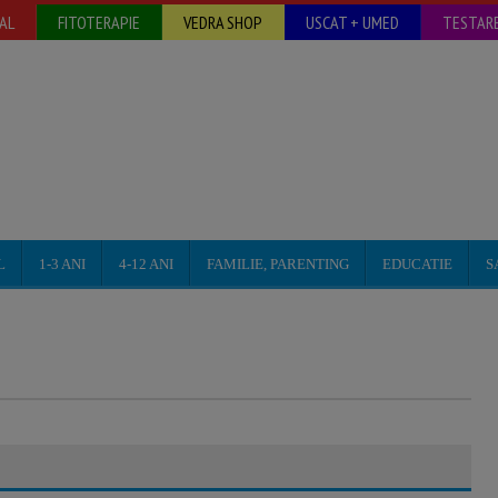
AL
FITOTERAPIE
VEDRA SHOP
USCAT + UMED
TESTARE
L
1-3 ANI
4-12 ANI
FAMILIE, PARENTING
EDUCATIE
S