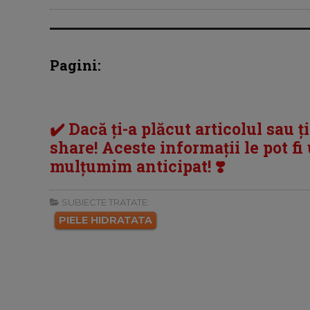
Pagini:
✔️ Dacă ți-a plăcut articolul sau ț
share! Aceste informații le pot fi u
mulțumim anticipat! ❣️
SUBIECTE TRATATE:
PIELE HIDRATATA