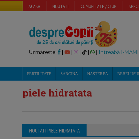
ACASA
NOUTATI
COMUNITATE / CLUB
SPECI
Urmărește:
|
|
|
|
|
Intreabă I-MAMI
FERTILITATE
SARCINA
NASTEREA
BEBELUSU
piele hidratata
NOUTATI PIELE HIDRATATA