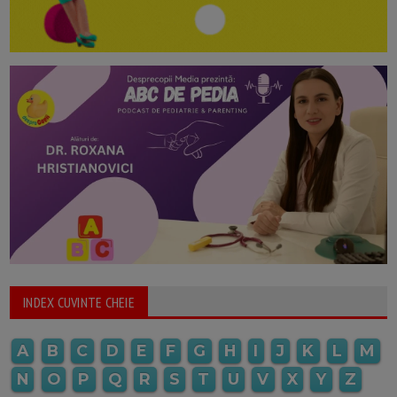
INDEX CUVINTE CHEIE
A
B
C
D
E
F
G
H
I
J
K
L
M
N
O
P
Q
R
S
T
U
V
X
Y
Z