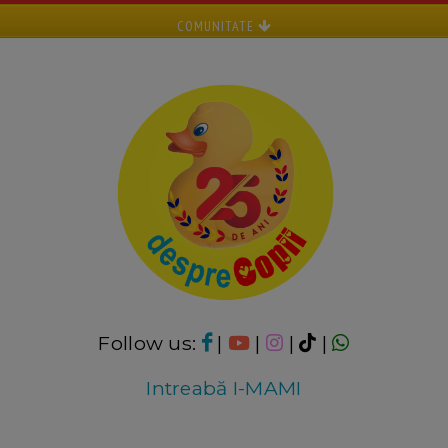
COMUNITATE
Follow us:
|
|
|
|
Intreabă I-MAMI