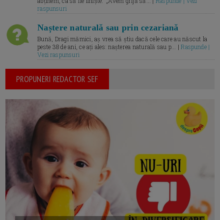
abținem, ca să fie liniște.” „Avem grijă să... |
Raspunde | Vezi
raspunsuri
Naștere naturală sau prin cezariană
Bună, Dragi mămici, aș vrea să știu dacă cele care au născut la
peste 38 de ani, ce ați ales: nașterea naturală sau p... |
Raspunde |
Vezi raspunsuri
PROPUNERI REDACTOR SEF