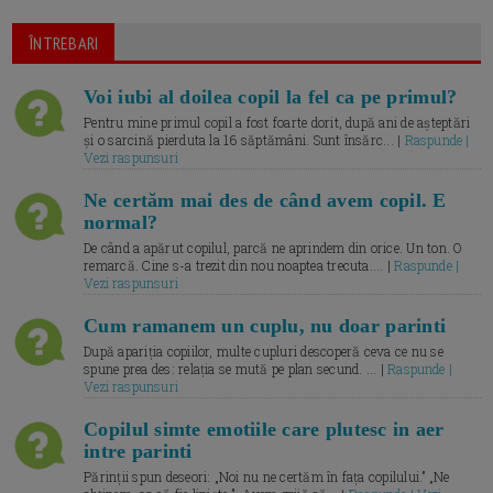
ÎNTREBARI
Voi iubi al doilea copil la fel ca pe primul?
Pentru mine primul copil a fost foarte dorit, după ani de așteptări
și o sarcină pierduta la 16 săptămâni. Sunt însărc... |
Raspunde |
Vezi raspunsuri
Ne certăm mai des de când avem copil. E
normal?
De când a apărut copilul, parcă ne aprindem din orice. Un ton. O
remarcă. Cine s-a trezit din nou noaptea trecuta.... |
Raspunde |
Vezi raspunsuri
Cum ramanem un cuplu, nu doar parinti
După apariția copiilor, multe cupluri descoperă ceva ce nu se
spune prea des: relația se mută pe plan secund. ... |
Raspunde |
Vezi raspunsuri
Copilul simte emotiile care plutesc in aer
intre parinti
Părinții spun deseori: „Noi nu ne certăm în fața copilului.” „Ne