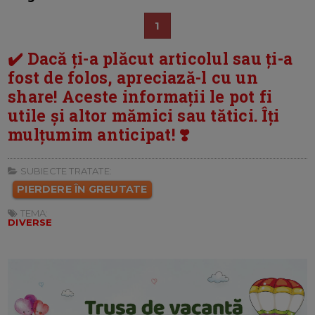
1
✔️ Dacă ți-a plăcut articolul sau ți-a
fost de folos, apreciază-l cu un
share! Aceste informații le pot fi
utile și altor mămici sau tătici. Îți
mulțumim anticipat! ❣️
SUBIECTE TRATATE:
PIERDERE ÎN GREUTATE
TEMA:
DIVERSE