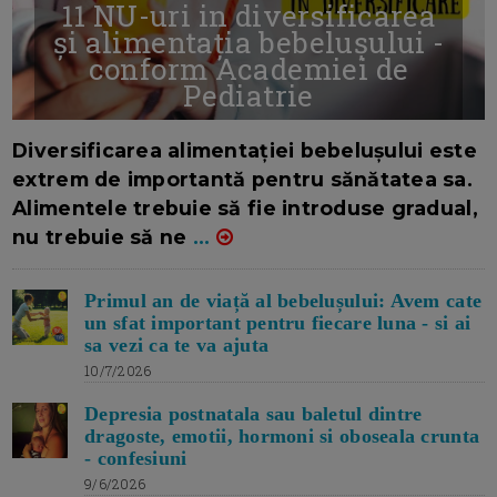
11 NU-uri in diversificarea
și alimentația bebelușului -
conform Academiei de
Pediatrie
16/7/2026
AUTOR: EDITOR DC.
Diversificarea alimentației bebelușului este
extrem de importantă pentru sănătatea sa.
Alimentele trebuie să fie introduse gradual,
nu trebuie să ne
...
Primul an de viață al bebelușului: Avem cate
un sfat important pentru fiecare luna - si ai
sa vezi ca te va ajuta
10/7/2026
Depresia postnatala sau baletul dintre
dragoste, emotii, hormoni si oboseala crunta
- confesiuni
9/6/2026