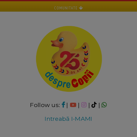
COMUNITATE
Follow us:
|
|
|
|
Intreabă I-MAMI