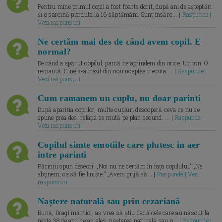
Pentru mine primul copil a fost foarte dorit, după ani de așteptări
și o sarcină pierduta la 16 săptămâni. Sunt însărc... |
Raspunde |
Vezi raspunsuri
Ne certăm mai des de când avem copil. E
normal?
De când a apărut copilul, parcă ne aprindem din orice. Un ton. O
remarcă. Cine s-a trezit din nou noaptea trecuta.... |
Raspunde |
Vezi raspunsuri
Cum ramanem un cuplu, nu doar parinti
După apariția copiilor, multe cupluri descoperă ceva ce nu se
spune prea des: relația se mută pe plan secund. ... |
Raspunde |
Vezi raspunsuri
Copilul simte emotiile care plutesc in aer
intre parinti
Părinții spun deseori: „Noi nu ne certăm în fața copilului.” „Ne
abținem, ca să fie liniște.” „Avem grijă să... |
Raspunde | Vezi
raspunsuri
Naștere naturală sau prin cezariană
Bună, Dragi mămici, aș vrea să știu dacă cele care au născut la
peste 38 de ani, ce ați ales: nașterea naturală sau p... |
Raspunde |