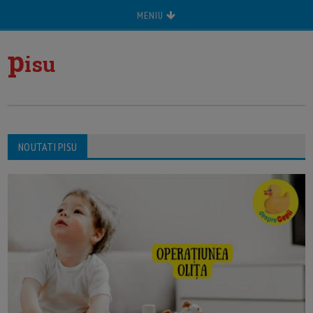
MENIU
p
isu
NOUTATI PISU