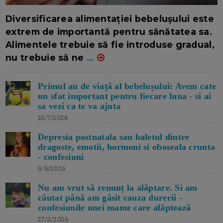
16/7/2026
AUTOR: EDITOR DC.
Diversificarea alimentației bebelușului este
extrem de importantă pentru sănătatea sa.
Alimentele trebuie să fie introduse gradual,
nu trebuie să ne
...
Primul an de viață al bebelușului: Avem cate
un sfat important pentru fiecare luna - si ai
sa vezi ca te va ajuta
10/7/2026
Depresia postnatala sau baletul dintre
dragoste, emotii, hormoni si oboseala crunta
- confesiuni
9/6/2026
Nu am vrut să renunț la alăptare. Si am
căutat până am găsit cauza durerii -
confesiunile unei mame care alăptează
27/3/2026