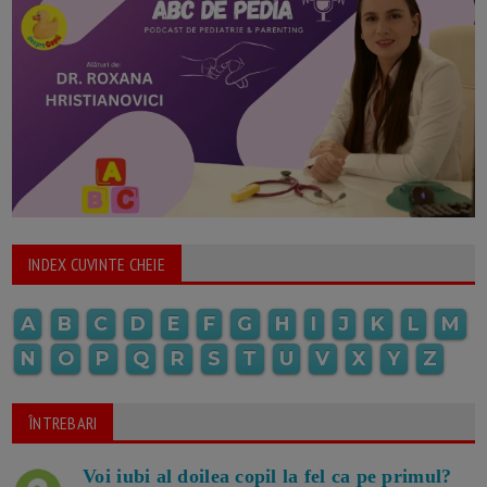
INDEX CUVINTE CHEIE
A
B
C
D
E
F
G
H
I
J
K
L
M
N
O
P
Q
R
S
T
U
V
X
Y
Z
ÎNTREBARI
Voi iubi al doilea copil la fel ca pe primul?