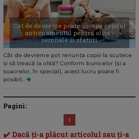
Cat de devreme poate incepe copilul
antrenamentul pentru olita -
semnale si sfaturi
Cât de devreme pot renunța copiii la scutece
și să treacă la olită? Conform bunicelor (și a
soacrelor, în special), acest lucru poate fi
posibil...
Pagini:
1
✔️ Dacă ți-a plăcut articolul sau ți-a