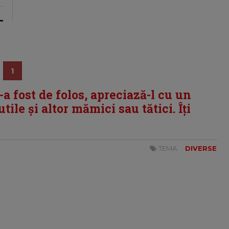
1
i-a fost de folos, apreciază-l cu un
tile și altor mămici sau tătici. Îți
TEMA:
DIVERSE