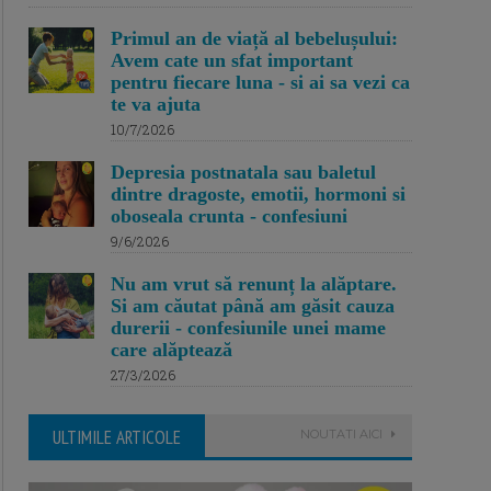
Primul an de viață al bebelușului:
Avem cate un sfat important
pentru fiecare luna - si ai sa vezi ca
te va ajuta
10/7/2026
Depresia postnatala sau baletul
dintre dragoste, emotii, hormoni si
oboseala crunta - confesiuni
9/6/2026
Nu am vrut să renunț la alăptare.
Si am căutat până am găsit cauza
durerii - confesiunile unei mame
care alăptează
27/3/2026
ULTIMILE ARTICOLE
NOUTATI AICI