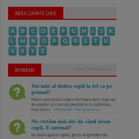
INDEX CUVINTE CHEIE
A
B
C
D
E
F
G
H
I
J
K
L
M
N
O
P
Q
R
S
T
U
V
X
Y
Z
ÎNTREBARI
PUNE O ÎNTREBARE
Voi iubi al doilea copil la fel ca pe
primul?
Pentru mine primul copil a fost foarte dorit, după ani
de așteptări și o sarcină pierduta la 16 săptămâni.
Sunt însărc... |
Raspunde | Vezi raspunsuri
Ne certăm mai des de când avem
copil. E normal?
De când a apărut copilul, parcă ne aprindem din