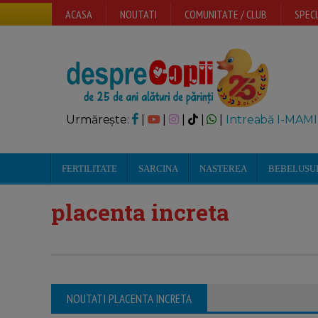
ACASA
NOUTATI
COMUNITATE / CLUB
SPECI
Urmărește:
|
|
|
|
|
Intreabă I-MAMI
FERTILITATE
SARCINA
NASTEREA
BEBELUSU
placenta increta
NOUTATI PLACENTA INCRETA