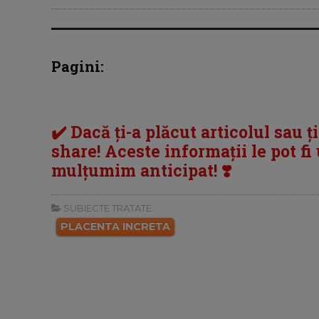
Pagini:
✔️ Dacă ți-a plăcut articolul sau ț
share! Aceste informații le pot fi u
mulțumim anticipat! ❣️
SUBIECTE TRATATE:
PLACENTA INCRETA