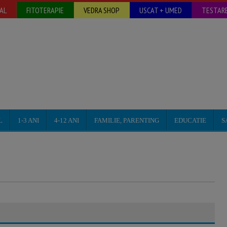
AL
FITOTERAPIE
VEDRA SHOP
USCAT + UMED
TESTARE
L
1-3 ANI
4-12 ANI
FAMILIE, PARENTING
EDUCATIE
S