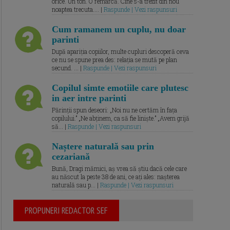
orice. Un ton. O remarcă. Cine s-a trezit din nou
noaptea trecuta.... |
Raspunde | Vezi raspunsuri
Cum ramanem un cuplu, nu doar
parinti
După apariția copiilor, multe cupluri descoperă ceva
ce nu se spune prea des: relația se mută pe plan
secund. ... |
Raspunde | Vezi raspunsuri
Copilul simte emotiile care plutesc
in aer intre parinti
Părinții spun deseori: „Noi nu ne certăm în fața
copilului.” „Ne abținem, ca să fie liniște.” „Avem grijă
să... |
Raspunde | Vezi raspunsuri
Naștere naturală sau prin
cezariană
Bună, Dragi mămici, aș vrea să știu dacă cele care
au născut la peste 38 de ani, ce ați ales: nașterea
naturală sau p... |
Raspunde | Vezi raspunsuri
PROPUNERI REDACTOR SEF