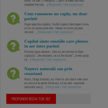
orice. Un ton. O remarcă. Cine s-a trezit din nou
noaptea trecuta.... |
Raspunde | Vezi raspunsuri
Cum ramanem un cuplu, nu doar
parinti
După apariția copiilor, multe cupluri descoperă ceva
ce nu se spune prea des: relația se mută pe plan
secund. ... |
Raspunde | Vezi raspunsuri
Copilul simte emotiile care plutesc
in aer intre parinti
Părinții spun deseori: „Noi nu ne certăm în fața
copilului.” „Ne abținem, ca să fie liniște.” „Avem grijă
să... |
Raspunde | Vezi raspunsuri
Naștere naturală sau prin
cezariană
Bună, Dragi mămici, aș vrea să știu dacă cele care
au născut la peste 38 de ani, ce ați ales: nașterea
naturală sau p... |
Raspunde | Vezi raspunsuri
PROPUNERI REDACTOR SEF