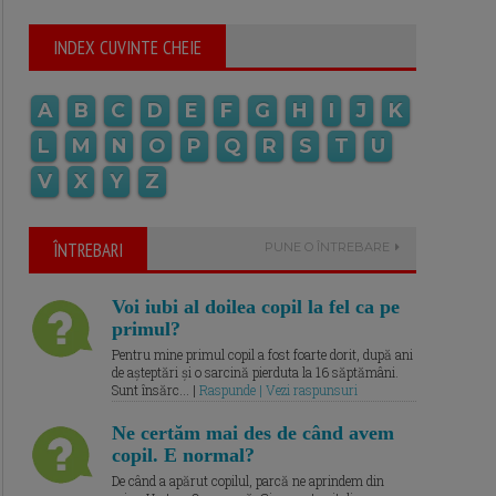
INDEX CUVINTE CHEIE
A
B
C
D
E
F
G
H
I
J
K
L
M
N
O
P
Q
R
S
T
U
V
X
Y
Z
ÎNTREBARI
PUNE O ÎNTREBARE
Voi iubi al doilea copil la fel ca pe
primul?
Pentru mine primul copil a fost foarte dorit, după ani
de așteptări și o sarcină pierduta la 16 săptămâni.
Sunt însărc... |
Raspunde | Vezi raspunsuri
Ne certăm mai des de când avem
copil. E normal?
De când a apărut copilul, parcă ne aprindem din