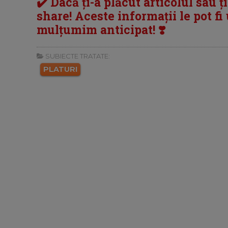
✔️ Dacă ți-a plăcut articolul sau ț
share! Aceste informații le pot fi u
mulțumim anticipat! ❣️
SUBIECTE TRATATE:
PLATURI