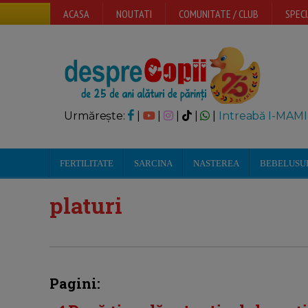
ACASA
NOUTATI
COMUNITATE / CLUB
SPECI
Urmărește:
|
|
|
|
|
Intreabă I-MAMI
FERTILITATE
SARCINA
NASTEREA
BEBELUSU
platuri
Pagini: