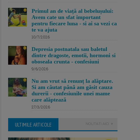
Primul an de viață al bebelușului:
Avem cate un sfat important
pentru fiecare luna - si ai sa vezi ca
te va ajuta
10/7/2026
Depresia postnatala sau baletul
dintre dragoste, emotii, hormoni si
oboseala crunta - confesiuni
9/6/2026
Nu am vrut să renunț la alăptare.
Si am căutat până am găsit cauza
durerii - confesiunile unei mame
care alăptează
27/3/2026
ULTIMILE ARTICOLE
NOUTATI AICI