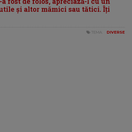
i-a fost de folos, apreciază-l cu un
tile și altor mămici sau tătici. Îți
TEMA:
DIVERSE