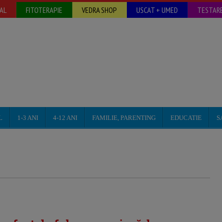
AL
FITOTERAPIE
VEDRA SHOP
USCAT + UMED
TESTARE
L
1-3 ANI
4-12 ANI
FAMILIE, PARENTING
EDUCATIE
S